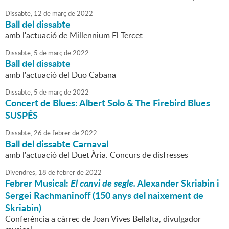
Dissabte,
12
de
març
de
2022
Ball del dissabte
amb l'actuació de Millennium El Tercet
Dissabte,
5
de
març
de
2022
Ball del dissabte
amb l'actuació del Duo Cabana
Dissabte,
5
de
març
de
2022
Concert de Blues: Albert Solo & The Firebird Blues
SUSPÊS
Dissabte,
26
de
febrer
de
2022
Ball del dissabte Carnaval
amb l'actuació del Duet Ària. Concurs de disfresses
Divendres,
18
de
febrer
de
2022
Febrer Musical:
El canvi de segle.
Alexander Skriabin i
Sergei Rachmaninoff (150 anys del naixement de
Skriabin)
Conferència a càrrec de Joan Vives Bellalta, divulgador