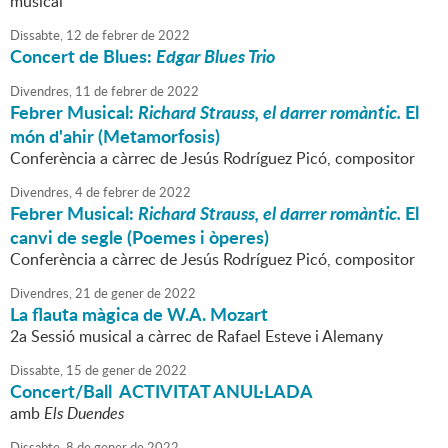
musical
Dissabte,
12
de
febrer
de
2022
Concert de Blues:
Edgar Blues Trio
Divendres,
11
de
febrer
de
2022
Febrer Musical:
Richard Strauss, el darrer romàntic.
El
món d'ahir (Metamorfosis)
Conferència a càrrec de Jesús Rodríguez Picó, compositor
Divendres,
4
de
febrer
de
2022
Febrer Musical:
Richard Strauss, el darrer romàntic.
El
canvi de segle (Poemes i òperes)
Conferència a càrrec de Jesús Rodríguez Picó, compositor
Divendres,
21
de
gener
de
2022
La flauta màgica de W.A. Mozart
2a Sessió musical a càrrec de Rafael Esteve i Alemany
Dissabte,
15
de
gener
de
2022
Concert/Ball ACTIVITAT ANUL·LADA
amb
Els Duendes
Dissabte,
8
de
gener
de
2022