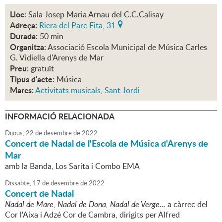
Lloc:
Sala Josep Maria Arnau del C.C.Calisay
Adreça:
Riera del Pare Fita, 31
Durada:
50 min
Organitza:
Associació Escola Municipal de Música Carles
G. Vidiella d'Arenys de Mar
Preu:
gratuït
Tipus d'acte:
Música
Marcs:
Activitats musicals
,
Sant Jordi
INFORMACIÓ RELACIONADA
Dijous,
22
de
desembre
de
2022
Concert de Nadal de l'Escola de Música d'Arenys de
Mar
amb la Banda, Los Sarita i Combo EMA
Dissabte,
17
de
desembre
de
2022
Concert de Nadal
Nadal de Mare, Nadal de Dona, Nadal de Verge...
a càrrec del
Cor l'Aixa i Adzé Cor de Cambra, dirigits per Alfred