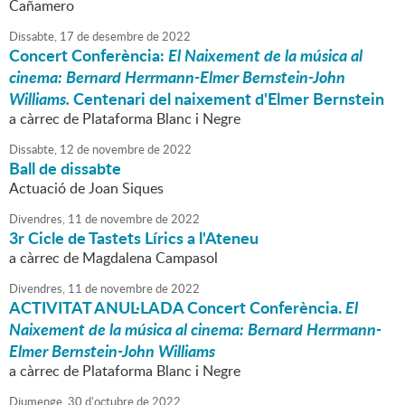
Cañamero
Dissabte,
17
de
desembre
de
2022
Concert Conferència:
El Naixement de la música al
cinema: Bernard Herrmann-Elmer Bernstein-John
Williams.
Centenari del naixement d'Elmer Bernstein
a càrrec de Plataforma Blanc i Negre
Dissabte,
12
de
novembre
de
2022
Ball de dissabte
Actuació de Joan Siques
Divendres,
11
de
novembre
de
2022
3r Cicle de Tastets Lírics a l'Ateneu
a càrrec de Magdalena Campasol
Divendres,
11
de
novembre
de
2022
ACTIVITAT ANUL·LADA Concert Conferència.
El
Naixement de la música al cinema: Bernard Herrmann-
Elmer Bernstein-John Williams
a càrrec de Plataforma Blanc i Negre
Diumenge,
30
d'
octubre
de
2022