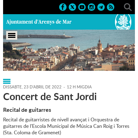
Portada
>
Regidories
>
Cultura
>
Agenda
>
23-04-2022
DISSABTE,
23
D'
ABRIL
DE
2022
-
12 H MIGDIA
Concert de Sant Jordi
Recital de guitarres
Recital de guitarristes de nivell avançat i Orquestra de
guitarres de l'Escola Municipal de Música Can Roig i Torres
(Sta. Coloma de Gramenet)