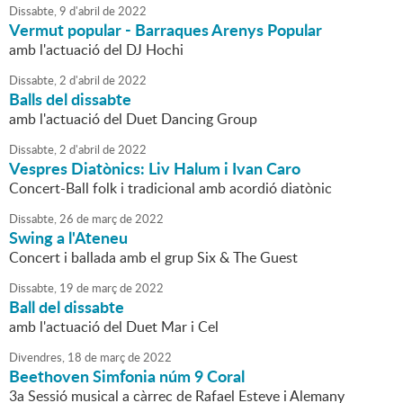
Dissabte,
9
d'
abril
de
2022
Vermut popular - Barraques Arenys Popular
amb l'actuació del DJ Hochi
Dissabte,
2
d'
abril
de
2022
Balls del dissabte
amb l'actuació del Duet Dancing Group
Dissabte,
2
d'
abril
de
2022
Vespres Diatònics: Liv Halum i Ivan Caro
Concert-Ball folk i tradicional amb acordió diatònic
Dissabte,
26
de
març
de
2022
Swing a l'Ateneu
Concert i ballada amb el grup Six & The Guest
Dissabte,
19
de
març
de
2022
Ball del dissabte
amb l'actuació del Duet Mar i Cel
Divendres,
18
de
març
de
2022
Beethoven Simfonia núm 9 Coral
3a Sessió musical a càrrec de Rafael Esteve i Alemany