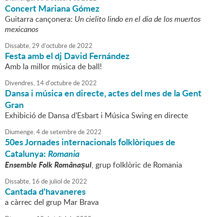
Concert Mariana Gómez
Guitarra cançonera:
Un cielito lindo en el día de los muertos
mexicanos
Dissabte,
29
d'
octubre
de
2022
Festa amb el dj David Fernández
Amb la millor música de ball!
Divendres,
14
d'
octubre
de
2022
Dansa i música en directe, actes del mes de la Gent
Gran
Exhibició de Dansa d'Esbart i Música Swing en directe
Diumenge,
4
de
setembre
de
2022
50es Jornades internacionals folklòriques de
Catalunya:
Romania
Ensemble Folk Românașul
, grup folklòric de Romania
Dissabte,
16
de
juliol
de
2022
Cantada d'havaneres
a càrrec del grup Mar Brava