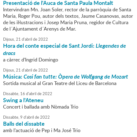
Presentació de l'Auca de Santa Paula Montalt
Intervindran Mn. Joan Soler, rector de la parròquia de Santa
Maria, Roger Pou, autor dels textos, Jaume Casanovas, autor
de les il·lustracions i Josep Maria Pruna, regidor de Cultura
de l´Ajuntament d´Arenys de Mar.
Dijous,
21
d'
abril
de
2022
Hora del conte especial de Sant Jordi:
Llegendes de
dracs
a càrrec d'Ingrid Domingo
Dijous,
21
d'
abril
de
2022
Música:
Cosi fan tutte: Òpera de Wolfgang de Mozart
Sortida musical al Gran Teatre del Liceu de Barcelona
Dissabte,
16
d'
abril
de
2022
Swing a l'Ateneu
Concert i ballada amb Nòmada Trio
Dissabte,
9
d'
abril
de
2022
Balls del dissabte
amb l'actuació de Pep i Ma José Trio