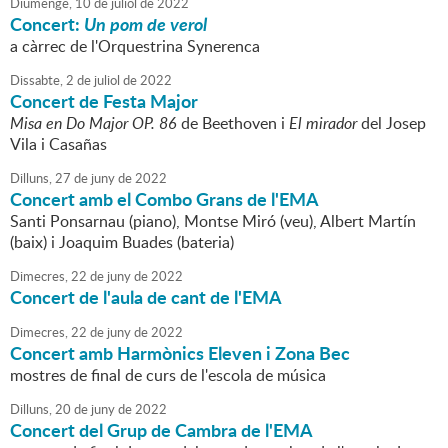
Diumenge,
10
de
juliol
de
2022
Concert:
Un pom de verol
a càrrec de l'Orquestrina Synerenca
Dissabte,
2
de
juliol
de
2022
Concert de Festa Major
Misa en Do Major OP. 86
de Beethoven i
El mirador
del Josep
Vila i Casañas
Dilluns,
27
de
juny
de
2022
Concert amb el Combo Grans de l'EMA
Santi Ponsarnau (piano), Montse Miró (veu), Albert Martín
(baix) i Joaquim Buades (bateria)
Dimecres,
22
de
juny
de
2022
Concert de l'aula de cant de l'EMA
Dimecres,
22
de
juny
de
2022
Concert amb Harmònics Eleven i Zona Bec
mostres de final de curs de l'escola de música
Dilluns,
20
de
juny
de
2022
Concert del Grup de Cambra de l'EMA