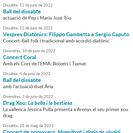
Dissabte,
11
de
juny
de
2022
Ball del dissabte
actuació de Pep i Maria José Trio
Dissabte,
11
de
juny
de
2022
Vespres Diatònics: Filippo Gambetta e Sergio Caputo
Concert-Ball folk i tradicional amb acordió diatònic
Divendres,
10
de
juny
de
2022
Concert Coral
Amb els Cors de l'EMA: Boixets i Tiamat
Dissabte,
4
de
juny
de
2022
Ball del dissabte
amb l'actuació duet Ària
Divendres,
3
de
juny
de
2022
Drag Xou:
La bella i la bestiesa
La vallenca Jessica Pulla presenta a Arenys el seu primer xou
drag
Dissabte,
28
de
maig
de
2022
Concert de primavera:
Magnificat i gloria de vivaldi