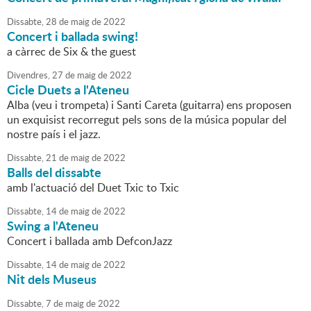
Dissabte,
28
de
maig
de
2022
Concert i ballada swing!
a càrrec de Six & the guest
Divendres,
27
de
maig
de
2022
Cicle Duets a l'Ateneu
Alba (veu i trompeta) i Santi Careta (guitarra) ens proposen
un exquisist recorregut pels sons de la música popular del
nostre país i el jazz.
Dissabte,
21
de
maig
de
2022
Balls del dissabte
amb l'actuació del Duet Txic to Txic
Dissabte,
14
de
maig
de
2022
Swing a l'Ateneu
Concert i ballada amb DefconJazz
Dissabte,
14
de
maig
de
2022
Nit dels Museus
Dissabte,
7
de
maig
de
2022