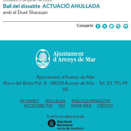
Ball del dissabte ACTUACIÓ ANUL·LADA
amb el Duet Sharazan
Compartir
Ajuntament d'Arenys de Mar
Riera del Bisbe Pol, 8 - 08350 Arenys de Mar - Tel. 93 795 99
00
INTRANET
AVÍS LEGAL
POLÍTICA PRIVACITAT
ACCESSIBILITAT
RSS
MAPA WEB
CRÈDITS
Amb la col·laboració de: