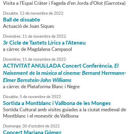
Visita a l'Espai Cràter i Fageda d'en Jorda d'Olot (Garrotxa)
Dissabte,
12
de
novembre
de
2022
Ball de dissabte
Actuació de Joan Siques
Divendres,
11
de
novembre
de
2022
3r Cicle de Tastets Lírics a l'Ateneu
a càrrec de Magdalena Campasol
Divendres,
11
de
novembre
de
2022
ACTIVITAT ANUL·LADA Concert Conferència.
El
Naixement de la música al cinema: Bernard Herrmann-
Elmer Bernstein-John Williams
a càrrec de Plataforma Blanc i Negre
Dissabte,
5
de
novembre
de
2022
Sortida a Montblanc i Vallbona de les Monges
Sortida Cultural amb visites guiades a la ciutat medieval de
Montblanc i el monestir de Vallbona
Diumenge,
30
d'
octubre
de
2022
Concert Mariana Gómez