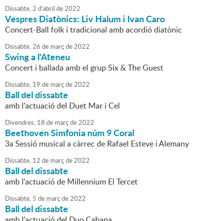
Dissabte,
2
d'
abril
de
2022
Vespres Diatònics: Liv Halum i Ivan Caro
Concert-Ball folk i tradicional amb acordió diatònic
Dissabte,
26
de
març
de
2022
Swing a l'Ateneu
Concert i ballada amb el grup Six & The Guest
Dissabte,
19
de
març
de
2022
Ball del dissabte
amb l'actuació del Duet Mar i Cel
Divendres,
18
de
març
de
2022
Beethoven Simfonia núm 9 Coral
3a Sessió musical a càrrec de Rafael Esteve i Alemany
Dissabte,
12
de
març
de
2022
Ball del dissabte
amb l'actuació de Millennium El Tercet
Dissabte,
5
de
març
de
2022
Ball del dissabte
amb l'actuació del Duo Cabana