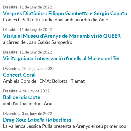
Dissabte,
11
de
juny
de
2022
Vespres Diatònics: Filippo Gambetta e Sergio Caputo
Concert-Ball folk i tradicional amb acordió diatònic
Dissabte,
11
de
juny
de
2022
Visita al Museu d'Arenys de Mar amb visió QUEER
a càrrec de Joan Gabàs Sampedro
Dissabte,
11
de
juny
de
2022
Visita guiada i observació d'ocells al Museu del Ter
Divendres,
10
de
juny
de
2022
Concert Coral
Amb els Cors de l'EMA: Boixets i Tiamat
Dissabte,
4
de
juny
de
2022
Ball del dissabte
amb l'actuació duet Ària
Divendres,
3
de
juny
de
2022
Drag Xou:
La bella i la bestiesa
La vallenca Jessica Pulla presenta a Arenys el seu primer xou