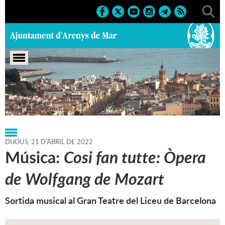
Portada
>
Regidories
>
Cultura
>
Agenda
>
21-04-2022
DIJOUS,
21
D'
ABRIL
DE
2022
Música:
Cosi fan tutte: Òpera
de Wolfgang de Mozart
Sortida musical al Gran Teatre del Liceu de Barcelona