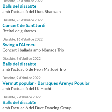
Dissabte,
23
d'
abril
de
2022
Balls del dissabte
amb l'actuació del Duet Sharazan
Dissabte,
23
d'
abril
de
2022
Concert de Sant Jordi
Recital de guitarres
Dissabte,
16
d'
abril
de
2022
Swing a l'Ateneu
Concert i ballada amb Nòmada Trio
Dissabte,
9
d'
abril
de
2022
Balls del dissabte
amb l'actuació de Pep i Ma José Trio
Dissabte,
9
d'
abril
de
2022
Vermut popular - Barraques Arenys Popular
amb l'actuació del DJ Hochi
Dissabte,
2
d'
abril
de
2022
Balls del dissabte
amb l'actuació del Duet Dancing Group