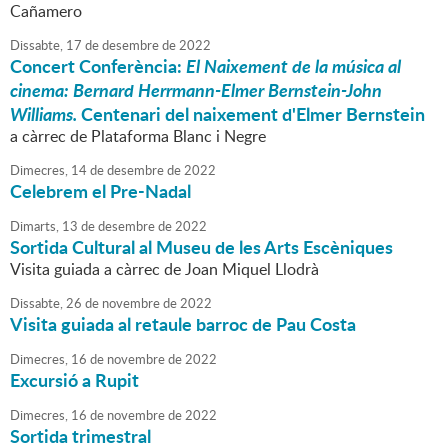
Cañamero
Dissabte,
17
de
desembre
de
2022
Concert Conferència:
El Naixement de la música al
cinema: Bernard Herrmann-Elmer Bernstein-John
Williams.
Centenari del naixement d'Elmer Bernstein
a càrrec de Plataforma Blanc i Negre
Dimecres,
14
de
desembre
de
2022
Celebrem el Pre-Nadal
Dimarts,
13
de
desembre
de
2022
Sortida Cultural al Museu de les Arts Escèniques
Visita guiada a càrrec de Joan Miquel Llodrà
Dissabte,
26
de
novembre
de
2022
Visita guiada al retaule barroc de Pau Costa
Dimecres,
16
de
novembre
de
2022
Excursió a Rupit
Dimecres,
16
de
novembre
de
2022
Sortida trimestral