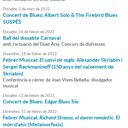
Dissabte,
5
de
març
de
2022
Concert de Blues: Albert Solo & The Firebird Blues
SUSPÊS
Dissabte,
26
de
febrer
de
2022
Ball del dissabte Carnaval
amb l'actuació del Duet Ària. Concurs de disfresses
Divendres,
18
de
febrer
de
2022
Febrer Musical:
El canvi de segle.
Alexander Skriabin i
Sergei Rachmaninoff (150 anys del naixement de
Skriabin)
Conferència a càrrec de Joan Vives Bellalta, divulgador
musical
Dissabte,
12
de
febrer
de
2022
Concert de Blues:
Edgar Blues Trio
Divendres,
11
de
febrer
de
2022
Febrer Musical:
Richard Strauss, el darrer romàntic.
El
món d'ahir (Metamorfosis)