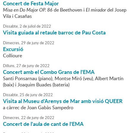
Concert de Festa Major
Misa en Do Major OP. 86
de Beethoven i
El mirador
del Josep
Vila i Casañas
Dissabte,
2
de
juliol
de
2022
Visita guiada al retaule barroc de Pau Costa
Dimecres,
29
de
juny
de
2022
Excursió
Collioure
Dilluns,
27
de
juny
de
2022
Concert amb el Combo Grans de l'EMA
Santi Ponsarnau (piano), Montse Miró (veu), Albert Martín
(baix) i Joaquim Buades (bateria)
Dissabte,
25
de
juny
de
2022
Visita al Museu d'Arenys de Mar amb visió QUEER
a càrrec de Joan Gabàs Sampedro
Dimecres,
22
de
juny
de
2022
Concert de l'aula de cant de l'EMA