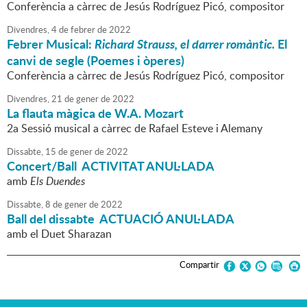
Conferència a càrrec de Jesús Rodríguez Picó, compositor
Divendres,
4
de
febrer
de
2022
Febrer Musical:
Richard Strauss, el darrer romàntic.
El
canvi de segle (Poemes i òperes)
Conferència a càrrec de Jesús Rodríguez Picó, compositor
Divendres,
21
de
gener
de
2022
La flauta màgica de W.A. Mozart
2a Sessió musical a càrrec de Rafael Esteve i Alemany
Dissabte,
15
de
gener
de
2022
Concert/Ball ACTIVITAT ANUL·LADA
amb
Els Duendes
Dissabte,
8
de
gener
de
2022
Ball del dissabte ACTUACIÓ ANUL·LADA
amb el Duet Sharazan
Compartir