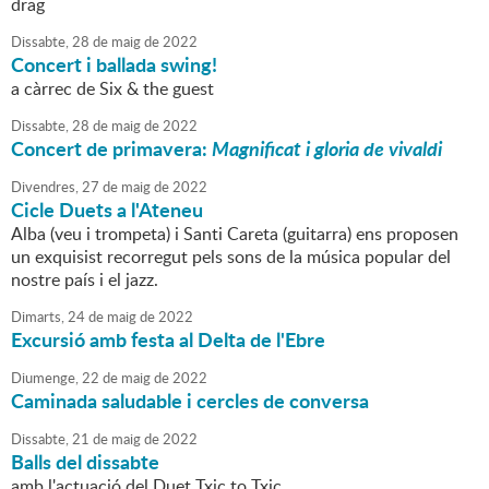
drag
Dissabte,
28
de
maig
de
2022
Concert i ballada swing!
a càrrec de Six & the guest
Dissabte,
28
de
maig
de
2022
Concert de primavera:
Magnificat i gloria de vivaldi
Divendres,
27
de
maig
de
2022
Cicle Duets a l'Ateneu
Alba (veu i trompeta) i Santi Careta (guitarra) ens proposen
un exquisist recorregut pels sons de la música popular del
nostre país i el jazz.
Dimarts,
24
de
maig
de
2022
Excursió amb festa al Delta de l'Ebre
Diumenge,
22
de
maig
de
2022
Caminada saludable i cercles de conversa
Dissabte,
21
de
maig
de
2022
Balls del dissabte
amb l'actuació del Duet Txic to Txic