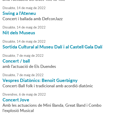
Dissabte,
14
de
maig
de
2022
Swing a l'Ateneu
Concert i ballada amb DefconJazz
Dissabte,
14
de
maig
de
2022
Nit dels Museus
Dissabte,
14
de
maig
de
2022
Sortida Cultural al Museu Dalí i al Castell Gala Dalí
Dissabte,
7
de
maig
de
2022
Concert / ball
amb l'actuació de Els Duendes
Dissabte,
7
de
maig
de
2022
Vespres Diatònics: Benoit Guerbigny
Concert-Ball folk i tradicional amb acordió diatònic
Divendres,
6
de
maig
de
2022
Concert Jove
Amb les actuacions de Mini Banda, Great Band i Combo
l'explosió Musical