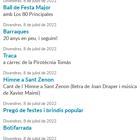
Divendres,
8
de
juliol
de
2022
Ball de Festa Major
amb Los 80 Principales
Divendres,
8
de
juliol
de
2022
Barraques
20 anys en peu, i seguim!
Divendres,
8
de
juliol
de
2022
Traca
a càrrec de la Pirotècnia Tomàs
Divendres,
8
de
juliol
de
2022
Himne a Sant Zenon
Cant de l´Himne a Sant Zenon (lletra de Joan Draper i música
de Xavier Maimí)
Divendres,
8
de
juliol
de
2022
Pregó de festes i brindis popular
Divendres,
8
de
juliol
de
2022
Botifarrada
Divendres,
8
de
juliol
de
2022