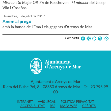
Misa en Do Major OP. 86
de Beethoven i
El mirador
del Josep
Vila i Casañas
Divendres,
5
de
juliol
de
2019
Anem al pregó
amb la banda de l'Ema i els gegants d'Arenys de Mar
Compartir
Ajuntament d'Arenys de Mar
Riera del Bisbe Pol, 8 - 08350 Arenys de Mar - Tel. 93 795 99
00
INTRANET
AVÍS LEGAL
POLÍTICA PRIVACITAT
ACCESSIBILITAT
RSS
MAPA WEB
CRÈDITS