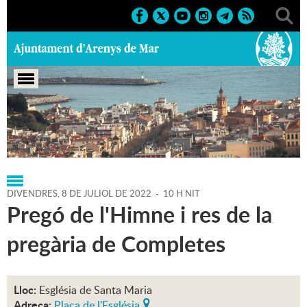
Portada
>
Regidories
>
Cultura
>
Agenda
>
08-07-2022
DIVENDRES,
8
DE
JULIOL
DE
2022
-
10 H NIT
Pregó de l'Himne i res de la
pregària de Completes
Lloc:
Església de Santa Maria
Adreça:
Plaça de l'Església