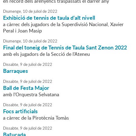
en record dels arenyencs traspassats el darrer any
Diumenge,
10
de
juliol
de
2022
Exhibició de tennis de taula d'alt nivell
a càrrec dels jugadors de la Superdivisió Nacional, Xavier
Peral i Joan Masip
Diumenge,
10
de
juliol
de
2022
Final del toneig de Tennis de Taula Sant Zenon 2022
amb els jugadors de la Secció de l'Ateneu
Dissabte,
9
de
juliol
de
2022
Barraques
Dissabte,
9
de
juliol
de
2022
Ball de Festa Major
amb l'Orquestra Selvatana
Dissabte,
9
de
juliol
de
2022
Focs artificials
a càrrec de la Pirotècnia Tomàs
Dissabte,
9
de
juliol
de
2022
Batucada