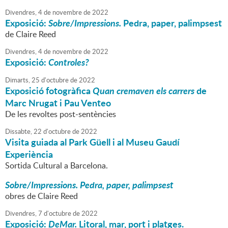
Divendres,
4
de
novembre
de
2022
Exposició:
Sobre/Impressions.
Pedra, paper, palimpsest
de Claire Reed
Divendres,
4
de
novembre
de
2022
Exposició:
Controles?
Dimarts,
25
d'
octubre
de
2022
Exposició fotogràfica
Quan cremaven els carrers
de
Marc Nrugat i Pau Venteo
De les revoltes post-sentències
Dissabte,
22
d'
octubre
de
2022
Visita guiada al Park Güell i al Museu Gaudí
Experiència
Sortida Cultural a Barcelona.
Sobre/Impressions. Pedra, paper, palimpsest
obres de Claire Reed
Divendres,
7
d'
octubre
de
2022
Exposició:
DeMar.
Litoral, mar, port i platges.