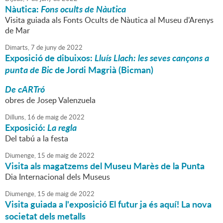
Nàutica:
Fons ocults de Nàutica
Visita guiada als Fonts Ocults de Nàutica al Museu d'Arenys
de Mar
Dimarts,
7
de
juny
de
2022
Exposició de dibuixos:
Lluís Llach: les seves cançons a
punta de Bic
de Jordi Magrià (Bicman)
De cARTró
obres de Josep Valenzuela
Dilluns,
16
de
maig
de
2022
Exposició:
La regla
Del tabú a la festa
Diumenge,
15
de
maig
de
2022
Visita als magatzems del Museu Marès de la Punta
Dia Internacional dels Museus
Diumenge,
15
de
maig
de
2022
Visita guiada a l'exposició El futur ja és aquí! La nova
societat dels metalls