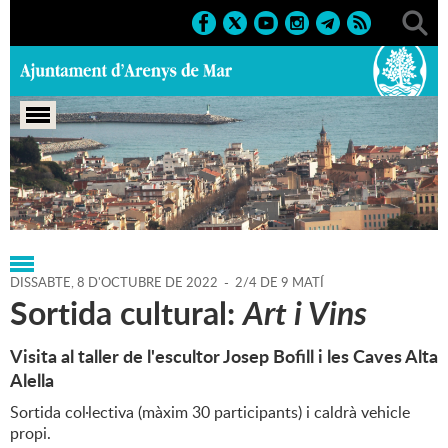
Portada
>
Regidories
>
Cultura
>
Agenda
>
08-10-2022
DISSABTE,
8
D'
OCTUBRE
DE
2022
-
2/4 DE 9 MATÍ
Sortida cultural:
Art i Vins
Visita al taller de l'escultor Josep Bofill i les Caves Alta
Alella
Sortida col·lectiva (màxim 30 participants) i caldrà vehicle
propi.