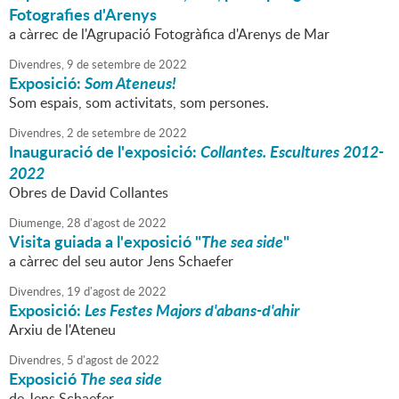
Fotografies d'Arenys
a càrrec de l'Agrupació Fotogràfica d'Arenys de Mar
Divendres,
9
de
setembre
de
2022
Exposició:
Som Ateneus!
Som espais, som activitats, som persones.
Divendres,
2
de
setembre
de
2022
Inauguració de l'exposició:
Collantes. Escultures 2012-
2022
Obres de David Collantes
Diumenge,
28
d'
agost
de
2022
Visita guiada a l'exposició "
The sea side
"
a càrrec del seu autor Jens Schaefer
Divendres,
19
d'
agost
de
2022
Exposició:
Les Festes Majors d'abans-d'ahir
Arxiu de l'Ateneu
Divendres,
5
d'
agost
de
2022
Exposició
The sea side
de Jens Schaefer