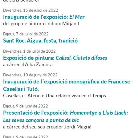
Divendres,
15
de
juliol
de
2022
Inauguració de l'exposició:
El Mar
del grup de pintura i dibuix Mitjanit
Dijous,
7
de
juliol
de
2022
Sant Roc. Aigua, festa, tradició
Divendres,
1
de
juliol
de
2022
Exposició de pintura:
Calisal.
Ciutats difoses
a càrrec d'Alba Zamora
Divendres,
10
de
juny
de
2022
Inauguració de l´exposició monogràfica de Francesc
Casellas i Tutó.
Casellas i l´Ateneu: Una relació viva en el temps.
Dijous,
9
de
juny
de
2022
Presentació de l'exposició:
Homenatge a Lluís Llach:
Les seves cançons a punta de bic
a càrrec del seu seu creador Jordi Magrià
Dijous,
9
de
juny
de
2022