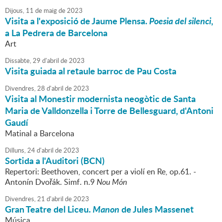
Dijous,
11
de
maig
de
2023
Visita a l'exposició de Jaume Plensa.
Poesia del silenci
,
a La Pedrera de Barcelona
Art
Dissabte,
29
d'
abril
de
2023
Visita guiada al retaule barroc de Pau Costa
Divendres,
28
d'
abril
de
2023
Visita al Monestir modernista neogòtic de Santa
Maria de Valldonzella i Torre de Bellesguard, d'Antoni
Gaudí
Matinal a Barcelona
Dilluns,
24
d'
abril
de
2023
Sortida a l'Auditori (BCN)
Repertori: Beethoven, concert per a violí en Re, op.61. -
Antonín Dvořák. Simf. n.9
Nou Món
Divendres,
21
d'
abril
de
2023
Gran Teatre del Liceu.
Manon
de Jules Massenet
Música