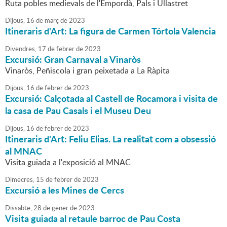
Ruta pobles medievals de l'Empordà, Pals i Ullastret
Dijous,
16
de
març
de
2023
Itineraris d'Art: La figura de Carmen Tórtola Valencia
Divendres,
17
de
febrer
de
2023
Excursió: Gran Carnaval a Vinaròs
Vinaròs, Peñiscola i gran peixetada a La Ràpita
Dijous,
16
de
febrer
de
2023
Excursió: Calçotada al Castell de Rocamora i visita de
la casa de Pau Casals i el Museu Deu
Dijous,
16
de
febrer
de
2023
Itineraris d'Art: Feliu Elias. La realitat com a obsessió
al MNAC
Visita guiada a l'exposició al MNAC
Dimecres,
15
de
febrer
de
2023
Excursió a les Mines de Cercs
Dissabte,
28
de
gener
de
2023
Visita guiada al retaule barroc de Pau Costa