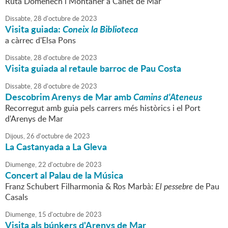
Ruta Domènech i Montaner a Canet de Mar
Dissabte,
28
d'
octubre
de
2023
Visita guiada:
Coneix la Biblioteca
a càrrec d'Elsa Pons
Dissabte,
28
d'
octubre
de
2023
Visita guiada al retaule barroc de Pau Costa
Dissabte,
28
d'
octubre
de
2023
Descobrim Arenys de Mar amb
Camins d'Ateneus
Recorregut amb guia pels carrers més històrics i el Port
d'Arenys de Mar
Dijous,
26
d'
octubre
de
2023
La Castanyada a La Gleva
Diumenge,
22
d'
octubre
de
2023
Concert al Palau de la Música
Franz Schubert Filharmonia & Ros Marbà:
El pessebre
de Pau
Casals
Diumenge,
15
d'
octubre
de
2023
Visita als búnkers d'Arenys de Mar