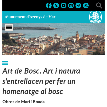
Portada
>
Regidories
>
Cultura
>
Exposicions
>
2023
Art de Bosc. Art i natura
s'entrellacen per fer un
homenatge al bosc
Obres de Martí Boada