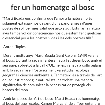
fer un homenatge al bosc
“Martí Boada ens confirma que l'amor a la natura no és
solament extasiar-nos davant d'uns panorames i d'unes
postes de sol, per més vàlid que això sigui. Estimar la natura
avui també vol dir conscienciar-nos que estem fent quelcom
d'essencial per a les nostres vides i les dels nostres fills”
Antoni Tàpies
Durant molts anys Martí Boada (Sant Celoni, 1949) va anar
al bosc. Durant la seva infantesa havia fet desembosc amb el
seu pare, sobretot a la vall d’Olzinelles, i anava a collir aglans
amb la seva mare. Posteriorment va estudiar ecologia,
geografia i ciències ambientals. Tanmateix, és a través de l’art
on, aquest reconegut naturalista, ha trobat una manera
significativa de comunicar la necessitat de protegir els
boscos del món.
Amb les peces de l'Art de bosc, Martí Boada ret homenatge
al bosc del que l’ecòleg Ramon Margalef deia: “per entendre