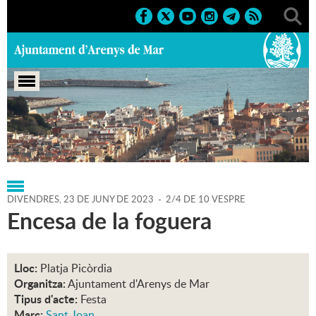
Portada
>
Regidories
>
Cultura
>
Agenda
>
23-06-2023
DIVENDRES,
23
DE
JUNY
DE
2023
-
2/4 DE 10 VESPRE
Encesa de la foguera
Lloc:
Platja Picòrdia
Organitza:
Ajuntament d'Arenys de Mar
Tipus d'acte:
Festa
Marc:
Sant Joan