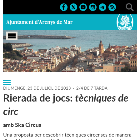
Portada
>
Regidories
>
Cultura
>
Agenda
>
23-07-2023
DIUMENGE,
23
DE
JULIOL
DE
2023
-
2/4 DE 7 TARDA
Rierada de jocs:
tècniques de
circ
amb Ska Circus
Una proposta per descobrir tècniques circenses de manera