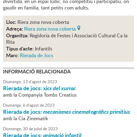
divertida, en un espai lúdic, no competitiu i participatiu, on
gaudir en familia, tant petits com adults.
Lloc:
Riera zona nova coberta
Adreça:
Riera zona nova coberta
Organitza:
Regidoria de Festes i Associació Cultural Ca la
Rita
Tipus d'acte:
Infantils
Marc:
Rierada de Jocs
INFORMACIÓ RELACIONADA
Diumenge,
13
d'
agost
de
2023
Rierada de jocs: x
ics del xurrac
amb la Companyia Tombs Creatius
Diumenge,
6
d'
agost
de
2023
Rierada de jocs:
mecanismes cinematogràfics primitius
amb la Cia Zinematik
Diumenge,
30
de
juliol
de
2023
Rierada de jocs:
animació infantil