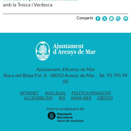
amb la Tresca i Verdesca
Compartir
Ajuntament d'Arenys de Mar
Riera del Bisbe Pol, 8 - 08350 Arenys de Mar - Tel. 93 795 99
00
INTRANET
AVÍS LEGAL
POLÍTICA PRIVACITAT
ACCESSIBILITAT
RSS
MAPA WEB
CRÈDITS
Amb la col·laboració de: