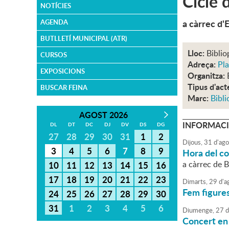
Cicle 
NOTÍCIES
a càrrec d'
AGENDA
BUTLLETÍ MUNICIPAL (ATR)
Lloc:
Biblio
CURSOS
Adreça:
Pla
EXPOSICIONS
Organitza:
Tipus d'act
BUSCAR FEINA
Marc:
Bibli
AGOST 2026
INFORMACI
DL
DT
DC
DJ
DV
DS
DG
27
28
29
30
31
1
2
Dijous,
31
d'
ago
3
4
5
6
7
8
9
Hora del con
a càrrec de B
10
11
12
13
14
15
16
17
18
19
20
21
22
23
Dimarts,
29
d'
a
Fem figures 
24
25
26
27
28
29
30
31
1
2
3
4
5
6
Diumenge,
27
d
Concert en