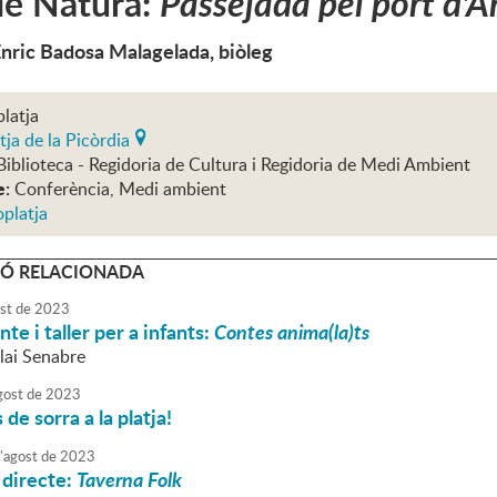
de Natura:
Passejada pel port d'Ar
Enric Badosa Malagelada, biòleg
platja
tja de la Picòrdia
Biblioteca - Regidoria de Cultura i Regidoria de Medi Ambient
e:
Conferència, Medi ambient
oplatja
Ó RELACIONADA
st
de
2023
te i taller per a infants:
Contes anima(la)ts
lai Senabre
gost
de
2023
de sorra a la platja!
'
agost
de
2023
 directe:
Taverna Folk