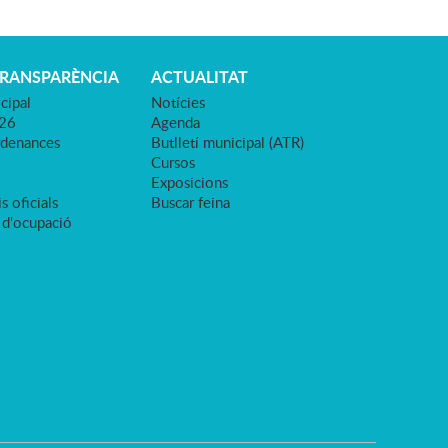
TRANSPARÈNCIA
ACTUALITAT
cipal
Notícies
026
Agenda
rdenances
Butlletí municipal (ATR)
Cursos
Exposicions
s oficials
Buscar feina
 d'ocupació