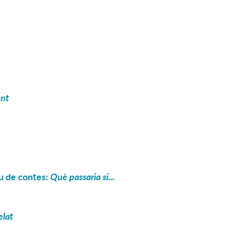
ent
iu de contes:
Què passaria si...
elat