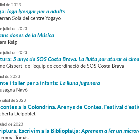
liol
de
2023
oga:
Ioga Iyengar per a adults
erran Solà del centre Yogayo
e
juliol
de
2023
ans dones de la Música
ara Reig
e
juliol
de
2023
atura:
5 anys de SOS Costa Brava. La lluita per aturar el cim
rene Gisbert, de l'equip de coordinació de SOS Costa Brava
iol
de
2023
te i taller per a infants:
La lluna juganera
Susagna Navó
e
juliol
de
2023
 contes a la Golondrina. Arenys de Contes. Festival d'est
aberta Delpoblet
uliol
de
2023
riptura. Escrivim a la Biblioplatja:
Aprenem a fer un micror
 Gemma Tomàs