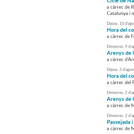
Cicle de N
a càrrec de R
Catalunya i 
Dijous,
10
d'
ago
Hora del con
a càrrec de 
Dimecres,
9
d'
a
Arenys de C
a càrrec d'A
Dijous,
3
d'
agos
Hora del con
a càrrec del
Dimecres,
2
d'
a
Arenys de C
a càrrec de 
Dimecres,
2
d'
a
Passejada i
a càrrec de 