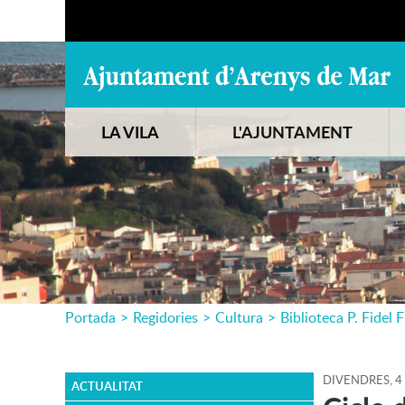
LA VILA
L'AJUNTAMENT
Portada
>
Regidories
>
Cultura
>
Biblioteca P. Fidel F
DIVENDRES,
4
ACTUALITAT