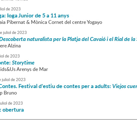
liol
de
2023
ga: Ioga Junior de 5 a 11 anys
Laia Pibernat & Mònica Cornet del centre Yogayo
e
juliol
de
2023
Descoberta naturalista per la Platja del Cavaió i el Rial de la
ere Alzina
iol
de
2023
onte:
Storytime
Kids&Us Arenys de Mar
e
juliol
de
2023
ontes. Festival d'estiu de contes per a adults:
Viejos cue
ep Bruno
uliol
de
2023
a: obertura