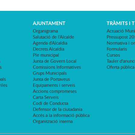
AJUNTAMENT
TRÀMITS I 
Organigrama
Actuació Muni
Salutació de l'Alcalde
Pressupost 2
Agenda d'Alcaldia
Normativa i o
Decrets Alcaldia
Formularis
Ple municipal
Cursos
s
Junta de Govern Local
Tauler d'anunci
s
Comissions Informatives
Oferta pública
Grups Municipals
als
Junta de Portaveus
viles
Equipaments i serveis
Accions compromeses
Carta Serveis
Codi de Conducta
Defensor de la ciutadania
Accés a la informació pública
Organització interna