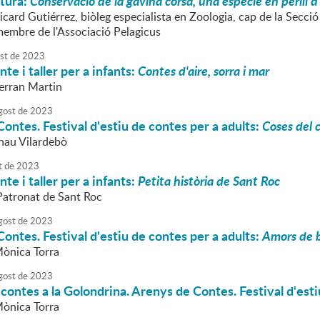
atura:
Conservació de la gavina corsa, una espècie en perill d
icard Gutiérrez, biòleg especialista en Zoologia, cap de la Secci
membre de l'Associació Pelagicus
st
de
2023
te i taller per a infants:
Contes d'aire, sorra i mar
Ferran Martin
gost
de
2023
ontes. Festival d'estiu de contes per a adults:
Coses del c
rnau Vilardebò
t
de
2023
te i taller per a infants:
Petita història de Sant Roc
 Patronat de Sant Roc
gost
de
2023
ontes. Festival d'estiu de contes per a adults:
Amors de 
Mònica Torra
gost
de
2023
 contes a la Golondrina. Arenys de Contes. Festival d'esti
Mònica Torra