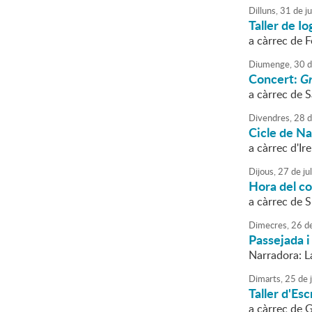
Dilluns,
31
de
ju
Taller de I
a càrrec de F
Diumenge,
30
d
Concert:
Gr
a càrrec de S
Divendres,
28
d
Cicle de N
a càrrec d'I
Dijous,
27
de
jul
Hora del con
a càrrec de 
Dimecres,
26
d
Passejada i
Narradora: L
Dimarts,
25
de
j
Taller d'Esc
a càrrec de