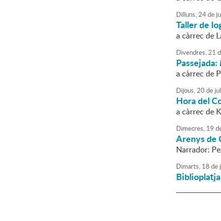
Dilluns,
24
de
ju
Taller de Io
a càrrec de 
Divendres,
21
d
Passejada:
a càrrec de P
Dijous,
20
de
jul
Hora del C
a càrrec de 
Dimecres,
19
d
Arenys de C
Narrador: P
Dimarts,
18
de
j
Biblioplatj