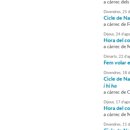
a càrrec dels
Divendres,
25
d
Cicle de N
a càrrec de F
Dijous,
24
d'
ago
Hora del con
a càrrec de
Dimarts,
22
d'
a
Fem volar e
Divendres,
18
d
Cicle de N
i hi ha
a càrrec de 
Dijous,
17
d'
ago
Hora del con
a càrrec de 
Divendres,
11
d