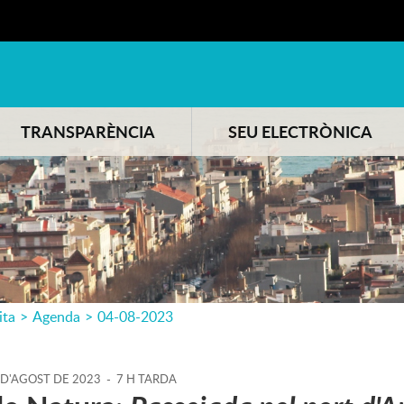
TRANSPARÈNCIA
SEU ELECTRÒNICA
ita
>
Agenda
>
04-08-2023
D'
AGOST
DE
2023
-
7 H TARDA