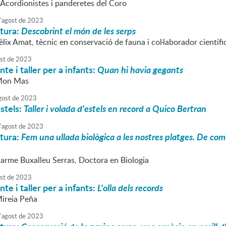
 Acordionistes i panderetes del Coro
'
agost
de
2023
atura:
Descobrint el món de les serps
èlix Amat, tècnic en conservació de fauna i col·laborador cientí
st
de
2023
te i taller per a infants:
Quan hi havia gegants
 Mon Mas
gost
de
2023
stels:
Taller i volada d'estels en record a Quico Bertran
'
agost
de
2023
atura:
Fem una ullada biològica a les nostres platges. De com 
Carme Buxalleu Serras, Doctora en Biologia
st
de
2023
te i taller per a infants:
L'olla dels records
Mireia Peña
'
agost
de
2023