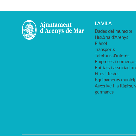
LA VILA
Dades del municipi
Història d'Arenys
Plànol
Transports
Telèfons d'interès
Empreses i comerço
Entitats i associacion
Fires i festes
Equipaments municip
Auterive i la Ràpita, 
germanes