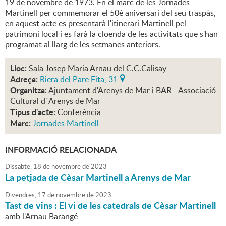
19 de novembre de 1973. En el marc de les Jornades
Martinell per commemorar el 50è aniversari del seu traspàs,
en aquest acte es presentarà l'itinerari Martinell pel
patrimoni local i es farà la cloenda de les activitats que s'han
programat al llarg de les setmanes anteriors.
Lloc:
Sala Josep Maria Arnau del C.C.Calisay
Adreça:
Riera del Pare Fita, 31
Organitza:
Ajuntament d'Arenys de Mar i BAR - Associació
Cultural d´Arenys de Mar
Tipus d'acte:
Conferència
Marc:
Jornades Martinell
INFORMACIÓ RELACIONADA
Dissabte,
18
de
novembre
de
2023
La petjada de Cèsar Martinell a Arenys de Mar
Divendres,
17
de
novembre
de
2023
Tast de vins : El vi de les catedrals de Cèsar Martinell
amb l'Arnau Barangé