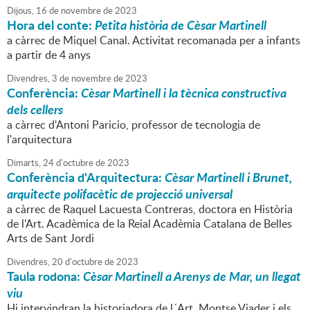
Dijous,
16
de
novembre
de
2023
Hora del conte:
Petita història de Cèsar Martinell
a càrrec de Miquel Canal. Activitat recomanada per a infants
a partir de 4 anys
Divendres,
3
de
novembre
de
2023
Conferència:
Cèsar Martinell i la tècnica constructiva
dels cellers
a càrrec d'Antoni Paricio, professor de tecnologia de
l'arquitectura
Dimarts,
24
d'
octubre
de
2023
Conferència d'Arquitectura:
Cèsar Martinell i Brunet,
arquitecte polifacètic de projecció universal
a càrrec de Raquel Lacuesta Contreras, doctora en Història
de l'Art. Acadèmica de la Reial Acadèmia Catalana de Belles
Arts de Sant Jordi
Divendres,
20
d'
octubre
de
2023
Taula rodona:
Cèsar Martinell a Arenys de Mar, un llegat
viu
Hi intervindran la historiadora de l´Art, Montse Viader i els