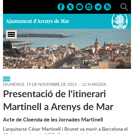
Portada
>
Regidories
>
Cultura
>
Agenda
>
19-11-2023
DIUMENGE,
19
DE
NOVEMBRE
DE
2023
-
12 H MIGDIA
Presentació de l'itinerari
Martinell a Arenys de Mar
Acte de Cloenda de les Jornades Martinell
L'arquitecte Cèsar Martinell i Brunet va morir a Barcelona el