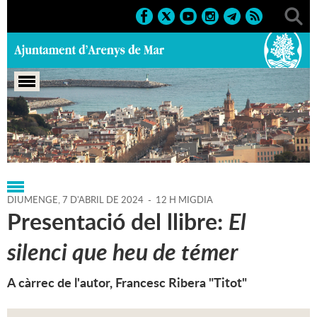
Portada
>
Regidories
>
Cultura
>
Agenda
>
07-04-2024
DIUMENGE,
7
D'
ABRIL
DE
2024
-
12 H MIGDIA
Presentació del llibre:
El
silenci que heu de témer
A càrrec de l'autor, Francesc Ribera "Titot"