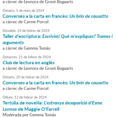
a càrrec de Leonora de Groot Bogaarts
Dimarts,
5
de
març
de
2024
Converses a la carta en francès:
Un brin de causette
a càrrec de Carme Porcel
Dissabte,
24
de
febrer
de
2024
Taller d'escriptura:
Escrivim! Què m'expliques? Trames i
arguments
a càrrec de Gemma Tomàs
Dimecres,
21
de
febrer
de
2024
Club de lectura en anglès
a càrrec de Leonora de Groot Bogaarts
Dimarts,
20
de
febrer
de
2024
Converses a la carta en francès:
Un brin de causette
a càrrec de Carme Porcel
Dilluns,
12
de
febrer
de
2024
Tertúlia de novel·la:
L'estranya desaparició d'Esme
Lennox
de Maggie O'Farrell
Moderada per Gemma Tomàs