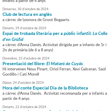
infants a partir de 4 anys
Dimecres,
30
d'
octubre
de
2024
Club de lectura en anglès
a càrrec de Leonora de Groot Bogaarts
Dimarts,
29
d'
octubre
de
2024
Espai de trobada literària per a públic infantil:
La Colla
d'en Grúfal
a càrrec d'Anna Danés. Activitat dirigida per a infants de 1r i
2n de primària (de 6 a 8 anys)
Divendres,
25
d'
octubre
de
2024
Presentació del llibre:
El Mataró de Cuyàs
Hi intervenen Neus Pinart, Oriol Ferran, Xevi Galceran, Saül
Gordillo i Cati Morell
Dijous,
24
d'
octubre
de
2024
Hora del conte Especial Dia de la Biblioteca
a càrrec d'Anna Danés. Activitat recomanada per a infants a
partir de 4 anys
Dimarts,
22
d'
octubre
de
2024