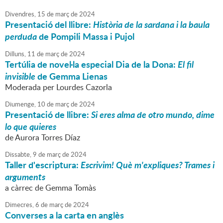
Divendres,
15
de
març
de
2024
Presentació del llibre:
Història de la sardana i la baula
perduda
de Pompili Massa i Pujol
Dilluns,
11
de
març
de
2024
Tertúlia de novel·la especial Dia de la Dona:
El fil
invisible
de Gemma Lienas
Moderada per Lourdes Cazorla
Diumenge,
10
de
març
de
2024
Presentació de llibre:
Si eres alma de otro mundo, dime
lo que quieres
de Aurora Torres Díaz
Dissabte,
9
de
març
de
2024
Taller d'escriptura:
Escrivim! Què m'expliques? Trames i
arguments
a càrrec de Gemma Tomàs
Dimecres,
6
de
març
de
2024
Converses a la carta en anglès