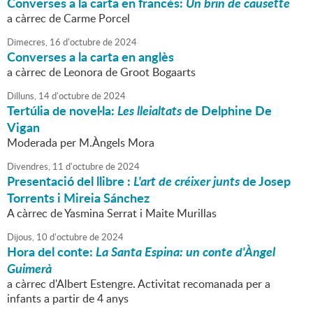
Converses a la carta en francès:
Un brin de causette
a càrrec de Carme Porcel
Dimecres,
16
d'
octubre
de
2024
Converses a la carta en anglès
a càrrec de Leonora de Groot Bogaarts
Dilluns,
14
d'
octubre
de
2024
Tertúlia de novel·la:
Les lleialtats
de Delphine De
Vigan
Moderada per M.Àngels Mora
Divendres,
11
d'
octubre
de
2024
Presentació del llibre :
L'art de créixer junts
de Josep
Torrents i Mireia Sánchez
A càrrec de Yasmina Serrat i Maite Murillas
Dijous,
10
d'
octubre
de
2024
Hora del conte:
La Santa Espina: un conte d'Àngel
Guimerà
a càrrec d'Albert Estengre. Activitat recomanada per a
infants a partir de 4 anys