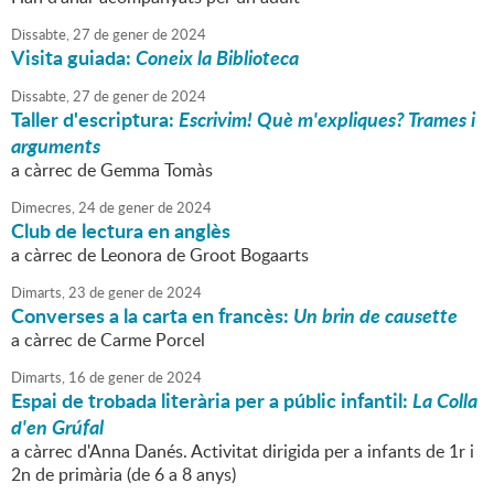
Dissabte,
27
de
gener
de
2024
Visita guiada:
Coneix la Biblioteca
Dissabte,
27
de
gener
de
2024
Taller d'escriptura:
Escrivim! Què m'expliques? Trames i
arguments
a càrrec de Gemma Tomàs
Dimecres,
24
de
gener
de
2024
Club de lectura en anglès
a càrrec de Leonora de Groot Bogaarts
Dimarts,
23
de
gener
de
2024
Converses a la carta en francès:
Un brin de causette
a càrrec de Carme Porcel
Dimarts,
16
de
gener
de
2024
Espai de trobada literària per a públic infantil:
La Colla
d'en Grúfal
a càrrec d'Anna Danés. Activitat dirigida per a infants de 1r i
2n de primària (de 6 a 8 anys)