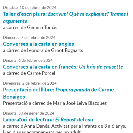
Dissabte,
10
de
febrer
de
2024
Taller d'escriptura:
Escrivim! Què m'expliques? Trames i
arguments
a càrrec de Gemma Tomàs
Dimecres,
7
de
febrer
de
2024
Converses a la carta en anglès
a càrrec de Leonora de Groot Bogaarts
Dimarts,
6
de
febrer
de
2024
Converses a la carta en francès
: Un brin de causette
a càrrec de Carme Porcel
Divendres,
2
de
febrer
de
2024
Presentació del llibre:
Propera parada
de Carme
Benaiges
Presentació a càrrec de Maria José Leiva Blazquez
Dimarts,
30
de
gener
de
2024
Laboratori de lectura:
El Rebost del cau
a càrrec d'Anna Danés. Activitat per a infants de 3 a 6 anys.
Han d'anar acompanyats per un adult