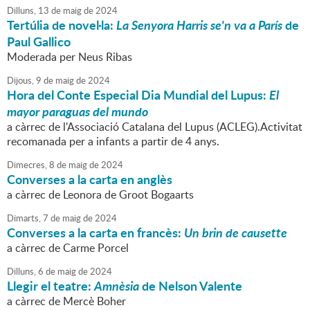
Dilluns,
13
de
maig
de
2024
Tertúlia de novel·la:
La Senyora Harris se'n va a París
de
Paul Gallico
Moderada per Neus Ribas
Dijous,
9
de
maig
de
2024
Hora del Conte Especial Dia Mundial del Lupus:
El
mayor paraguas del mundo
a càrrec de l'Associació Catalana del Lupus (ACLEG).Activitat
recomanada per a infants a partir de 4 anys.
Dimecres,
8
de
maig
de
2024
Converses a la carta en anglès
a càrrec de Leonora de Groot Bogaarts
Dimarts,
7
de
maig
de
2024
Converses a la carta en francès:
Un brin de causette
a càrrec de Carme Porcel
Dilluns,
6
de
maig
de
2024
Llegir el teatre:
Amnèsia
de Nelson Valente
a càrrec de Mercè Boher