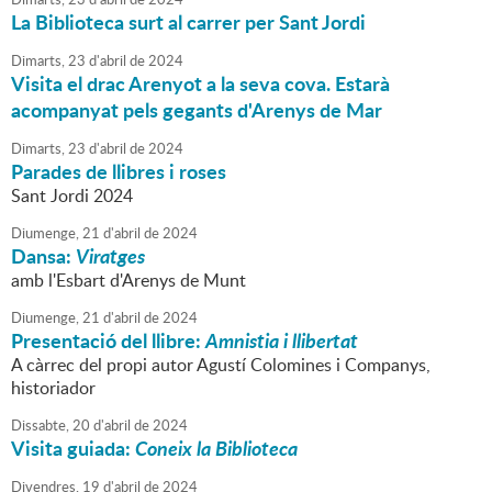
La Biblioteca surt al carrer per Sant Jordi
Dimarts,
23
d'
abril
de
2024
Visita el drac Arenyot a la seva cova. Estarà
acompanyat pels gegants d'Arenys de Mar
Dimarts,
23
d'
abril
de
2024
Parades de llibres i roses
Sant Jordi 2024
Diumenge,
21
d'
abril
de
2024
Dansa:
Viratges
amb l'Esbart d'Arenys de Munt
Diumenge,
21
d'
abril
de
2024
Presentació del llibre:
Amnistia i llibertat
A càrrec del propi autor Agustí Colomines i Companys,
historiador
Dissabte,
20
d'
abril
de
2024
Visita guiada:
Coneix la Biblioteca
Divendres,
19
d'
abril
de
2024