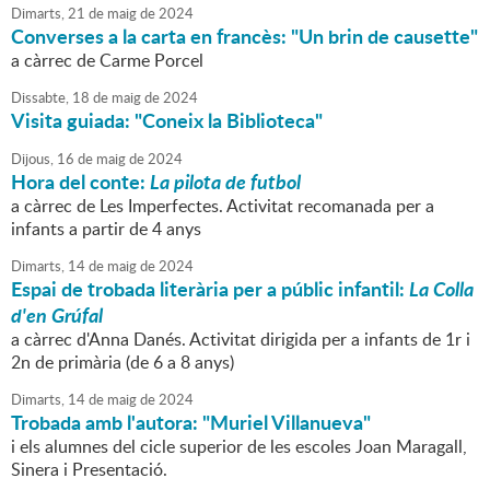
Dimarts,
21
de
maig
de
2024
Converses a la carta en francès: "Un brin de causette"
a càrrec de Carme Porcel
Dissabte,
18
de
maig
de
2024
Visita guiada: "Coneix la Biblioteca"
Dijous,
16
de
maig
de
2024
Hora del conte:
La pilota de futbol
a càrrec de Les Imperfectes. Activitat recomanada per a
infants a partir de 4 anys
Dimarts,
14
de
maig
de
2024
Espai de trobada literària per a públic infantil:
La Colla
d'en Grúfal
a càrrec d'Anna Danés. Activitat dirigida per a infants de 1r i
2n de primària (de 6 a 8 anys)
Dimarts,
14
de
maig
de
2024
Trobada amb l'autora: "Muriel Villanueva"
i els alumnes del cicle superior de les escoles Joan Maragall,
Sinera i Presentació.