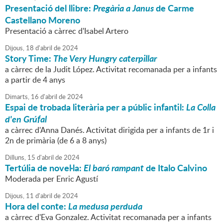
Presentació del llibre:
Pregària a Janus
de Carme
Castellano Moreno
Presentació a càrrec d'Isabel Artero
Dijous,
18
d'
abril
de
2024
Story Time:
The Very Hungry caterpillar
a càrrec de la Judit López. Activitat recomanada per a infants
a partir de 4 anys
Dimarts,
16
d'
abril
de
2024
Espai de trobada literària per a públic infantil:
La Colla
d'en Grúfal
a càrrec d'Anna Danés. Activitat dirigida per a infants de 1r i
2n de primària (de 6 a 8 anys)
Dilluns,
15
d'
abril
de
2024
Tertúlia de novel·la:
El baró rampant
de Italo Calvino
Moderada per Enric Agustí
Dijous,
11
d'
abril
de
2024
Hora del conte:
La medusa perduda
a càrrec d'Eva Gonzalez. Activitat recomanada per a infants