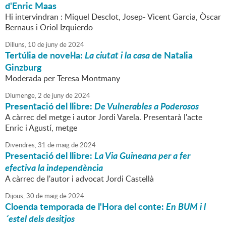
d'Enric Maas
Hi intervindran : Miquel Desclot, Josep- Vicent Garcia, Òscar
Bernaus i Oriol Izquierdo
Dilluns,
10
de
juny
de
2024
Tertúlia de novel·la:
La ciutat i la casa
de Natalia
Ginzburg
Moderada per Teresa Montmany
Diumenge,
2
de
juny
de
2024
Presentació del llibre:
De Vulnerables a Poderosos
A càrrec del metge i autor Jordi Varela. Presentarà l'acte
Enric i Agustí, metge
Divendres,
31
de
maig
de
2024
Presentació del llibre:
La Via Guineana per a fer
efectiva la independència
A càrrec de l'autor i advocat Jordi Castellà
Dijous,
30
de
maig
de
2024
Cloenda temporada de l'Hora del conte:
En BUM i l
´estel dels desitjos