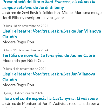
Presentació del llibre:
Sant Francesc, els càtars i la
llengua catalana
de Jordi Bilbeny
a càrrec de Xevi Roviró, folklorista, Miquel Maresma metge i
Jordi Bilbeny escriptor i investigador
Dilluns,
18
de
novembre
de
2024
Llegir el teatre:
Vosaltres, les bruixes
de Jan Vilanova
Claudín
Modera Roger Pou
Dilluns,
11
de
novembre
de
2024
Tertúlia de novel·la:
La teranyina
de Jaume Cabré
Moderada per Núria Cot
Dilluns,
4
de
novembre
de
2024
Llegir el teatre:
Vosaltres, les bruixes
Jan Vilanova
Claudín
Modera Roger Pou
Dijous,
31
d'
octubre
de
2024
Hora del conte especial la Castanyera:
El vell roure
a càrrec de Montserrat Jordà. Activitat recomanada per a