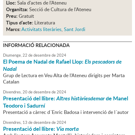
Lloc:
Sala d'actes de l'Ateneu
Organitza:
Secció de Cultura de l'Ateneu
Preu:
Gratuït
Tipus d'acte:
Literatura
Marcs:
Activitats literàries
,
Sant Jordi
INFORMACIÓ RELACIONADA
Diumenge,
22
de
desembre
de
2024
El Poema de Nadal de Rafael Llop:
Els pescadors de
Nadal
Grup de Lectura en Veu Alta de l'Ateneu dirigits per Marta
Catalan
Divendres,
20
de
desembre
de
2024
Presentació del llibre:
Altres històriesdemar
de Manel
Teodoro i Sadurní
Presentació a càrrec d´Enric Badosa i intervenció de l´autor
Divendres,
13
de
desembre
de
2024
Presentació del llibre:
Via morta