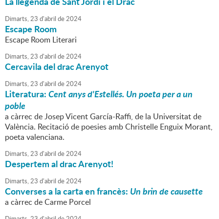
La llegenda de Sant Jordi i el Drac
Dimarts,
23
d'
abril
de
2024
Escape Room
Escape Room Literari
Dimarts,
23
d'
abril
de
2024
Cercavila del drac Arenyot
Dimarts,
23
d'
abril
de
2024
Literatura:
Cent anys d'Estellés. Un poeta per a un
poble
a càrrec de Josep Vicent García-Raffi, de la Universitat de
València. Recitació de poesies amb Christelle Enguix Morant,
poeta valenciana.
Dimarts,
23
d'
abril
de
2024
Despertem al drac Arenyot!
Dimarts,
23
d'
abril
de
2024
Converses a la carta en francès:
Un brin de causette
a càrrec de Carme Porcel
Dimarts,
23
d'
abril
de
2024