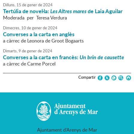
Dilluns,
15
de
gener
de
2024
Tertúlia de novel·la:
Les Altres mares
de Laia Aguilar
Moderada per Teresa Verdura
Dimecres,
10
de
gener
de
2024
Converses a la carta en anglès
a càrrec de Leonora de Groot Bogaarts
Dimarts,
9
de
gener
de
2024
Converses a la carta en francès:
Un brin de causette
a càrrec de Carme Porcel
Compartir
Ajuntament d'Arenys de Mar