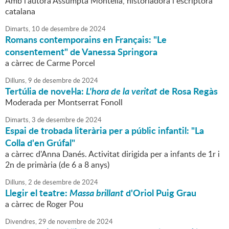
Amb l'autora Assumpta Montellà, historiadora i escriptora
catalana
Dimarts,
10
de
desembre
de
2024
Romans contemporains en Français: "Le
consentement" de Vanessa Springora
a càrrec de Carme Porcel
Dilluns,
9
de
desembre
de
2024
Tertúlia de novel·la:
L'hora de la veritat
de Rosa Regàs
Moderada per Montserrat Fonoll
Dimarts,
3
de
desembre
de
2024
Espai de trobada literària per a públic infantil: "La
Colla d'en Grúfal"
a càrrec d'Anna Danés. Activitat dirigida per a infants de 1r i
2n de primària (de 6 a 8 anys)
Dilluns,
2
de
desembre
de
2024
Llegir el teatre:
Massa brillant
d'Oriol Puig Grau
a càrrec de Roger Pou
Divendres,
29
de
novembre
de
2024