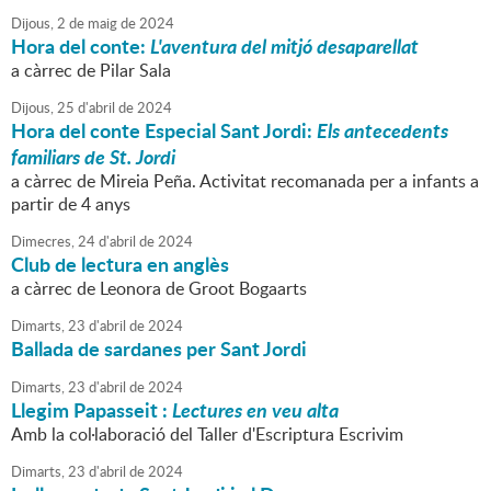
Dijous,
2
de
maig
de
2024
Hora del conte:
L'aventura del mitjó desaparellat
a càrrec de Pilar Sala
Dijous,
25
d'
abril
de
2024
Hora del conte Especial Sant Jordi:
Els antecedents
familiars de St. Jordi
a càrrec de Mireia Peña. Activitat recomanada per a infants a
partir de 4 anys
Dimecres,
24
d'
abril
de
2024
Club de lectura en anglès
a càrrec de Leonora de Groot Bogaarts
Dimarts,
23
d'
abril
de
2024
Ballada de sardanes per Sant Jordi
Dimarts,
23
d'
abril
de
2024
Llegim Papasseit :
Lectures en veu alta
Amb la col·laboració del Taller d'Escriptura Escrivim
Dimarts,
23
d'
abril
de
2024