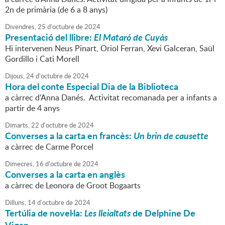
2n de primària (de 6 a 8 anys)
Divendres,
25
d'
octubre
de
2024
Presentació del llibre:
El Mataró de Cuyàs
Hi intervenen Neus Pinart, Oriol Ferran, Xevi Galceran, Saül
Gordillo i Cati Morell
Dijous,
24
d'
octubre
de
2024
Hora del conte Especial Dia de la Biblioteca
a càrrec d'Anna Danés. Activitat recomanada per a infants a
partir de 4 anys
Dimarts,
22
d'
octubre
de
2024
Converses a la carta en francès:
Un brin de causette
a càrrec de Carme Porcel
Dimecres,
16
d'
octubre
de
2024
Converses a la carta en anglès
a càrrec de Leonora de Groot Bogaarts
Dilluns,
14
d'
octubre
de
2024
Tertúlia de novel·la:
Les lleialtats
de Delphine De