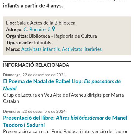
infants a partir de 4 anys.
Lloc:
Sala d'Actes de la Biblioteca
Adreça:
C. Bonaire, 3
Organitza:
Biblioteca - Regidoria de Cultura
Tipus d'acte:
Infantils
Marcs:
Activitats infantils
,
Activitats literàries
INFORMACIÓ RELACIONADA
Diumenge,
22
de
desembre
de
2024
El Poema de Nadal de Rafael Llop:
Els pescadors de
Nadal
Grup de Lectura en Veu Alta de l'Ateneu dirigits per Marta
Catalan
Divendres,
20
de
desembre
de
2024
Presentació del llibre:
Altres històriesdemar
de Manel
Teodoro i Sadurní
Presentació a càrrec d´Enric Badosa i intervenció de l´autor