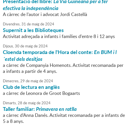
Presentació del llibre:
La Via Guineana per a fer
efectiva la independència
A càrrec de l'autor i advocat Jordi Castellà
Divendres,
31
de
maig
de
2024
Supernit a les Biblioteques
Activitat adreçada a infants i famílies d'entre 8 i 12 anys
Dijous,
30
de
maig
de
2024
Cloenda temporada de l'Hora del conte:
En BUM i l
´estel dels desitjos
a càrrec de Companyia Homenots. Activitat recomanada per
a infants a partir de 4 anys.
Dimecres,
29
de
maig
de
2024
Club de lectura en anglès
a càrrec de Leonora de Groot Bogaarts
Dimarts,
28
de
maig
de
2024
Taller familiar:
Primavera en ratlla
a càrrec d'Anna Danés. Activitat recomanada per a infants de
5 a 8 anys.