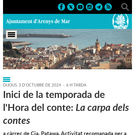
Portada
>
Regidories
>
Cultura
>
Agenda
>
03-10-2024
DIJOUS,
3
D'
OCTUBRE
DE
2024
-
6 H TARDA
Inici de la temporada de
l'Hora del conte:
La carpa dels
contes
a càrrec de Cia. Patawa. Activitat recomanada per a