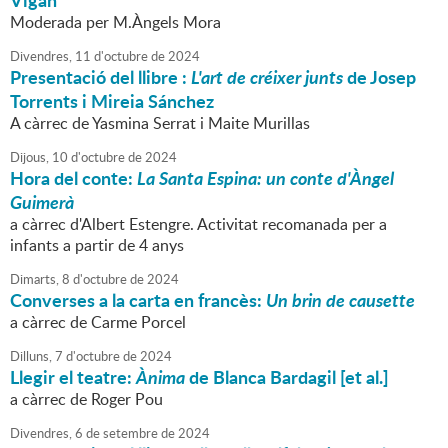
Vigan
Moderada per M.Àngels Mora
Divendres,
11
d'
octubre
de
2024
Presentació del llibre :
L'art de créixer junts
de Josep
Torrents i Mireia Sánchez
A càrrec de Yasmina Serrat i Maite Murillas
Dijous,
10
d'
octubre
de
2024
Hora del conte:
La Santa Espina: un conte d'Àngel
Guimerà
a càrrec d'Albert Estengre. Activitat recomanada per a
infants a partir de 4 anys
Dimarts,
8
d'
octubre
de
2024
Converses a la carta en francès:
Un brin de causette
a càrrec de Carme Porcel
Dilluns,
7
d'
octubre
de
2024
Llegir el teatre:
Ànima
de Blanca Bardagil [et al.]
a càrrec de Roger Pou
Divendres,
6
de
setembre
de
2024