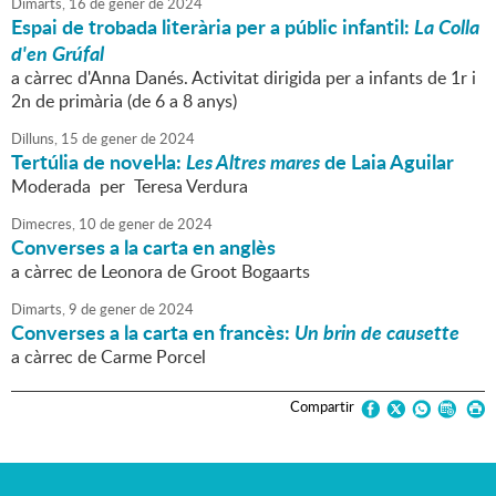
Dimarts,
16
de
gener
de
2024
Espai de trobada literària per a públic infantil:
La Colla
d'en Grúfal
a càrrec d'Anna Danés. Activitat dirigida per a infants de 1r i
2n de primària (de 6 a 8 anys)
Dilluns,
15
de
gener
de
2024
Tertúlia de novel·la:
Les Altres mares
de Laia Aguilar
Moderada per Teresa Verdura
Dimecres,
10
de
gener
de
2024
Converses a la carta en anglès
a càrrec de Leonora de Groot Bogaarts
Dimarts,
9
de
gener
de
2024
Converses a la carta en francès:
Un brin de causette
a càrrec de Carme Porcel
Compartir