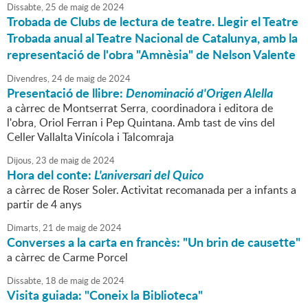
Dissabte,
25
de
maig
de
2024
Trobada de Clubs de lectura de teatre. Llegir el Teatre
Trobada anual al Teatre Nacional de Catalunya, amb la
representació de l'obra "Amnèsia" de Nelson Valente
Divendres,
24
de
maig
de
2024
Presentació de llibre:
Denominació d'Origen Alella
a càrrec de Montserrat Serra, coordinadora i editora de
l'obra, Oriol Ferran i Pep Quintana. Amb tast de vins del
Celler Vallalta Vinícola i Talcomraja
Dijous,
23
de
maig
de
2024
Hora del conte:
L'aniversari del Quico
a càrrec de Roser Soler. Activitat recomanada per a infants a
partir de 4 anys
Dimarts,
21
de
maig
de
2024
Converses a la carta en francès: "Un brin de causette"
a càrrec de Carme Porcel
Dissabte,
18
de
maig
de
2024
Visita guiada: "Coneix la Biblioteca"