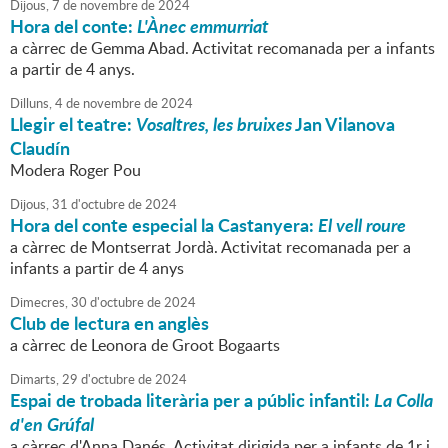
Dijous,
7
de
novembre
de
2024
Hora del conte:
L'Ànec emmurriat
a càrrec de Gemma Abad. Activitat recomanada per a infants
a partir de 4 anys.
Dilluns,
4
de
novembre
de
2024
Llegir el teatre:
Vosaltres, les bruixes
Jan Vilanova
Claudín
Modera Roger Pou
Dijous,
31
d'
octubre
de
2024
Hora del conte especial la Castanyera:
El vell roure
a càrrec de Montserrat Jordà. Activitat recomanada per a
infants a partir de 4 anys
Dimecres,
30
d'
octubre
de
2024
Club de lectura en anglès
a càrrec de Leonora de Groot Bogaarts
Dimarts,
29
d'
octubre
de
2024
Espai de trobada literària per a públic infantil:
La Colla
d'en Grúfal
a càrrec d'Anna Danés. Activitat dirigida per a infants de 1r i