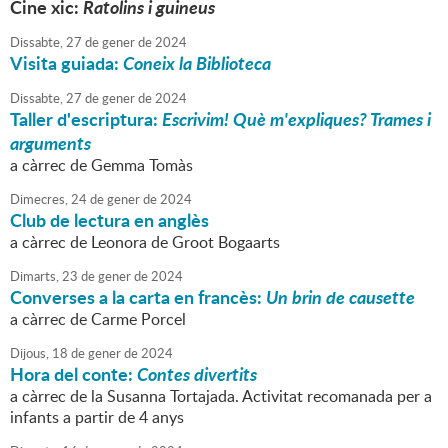
Cine xic:
R
atolins i guineus
Dissabte,
27
de
gener
de
2024
Visita guiada:
Coneix la Biblioteca
Dissabte,
27
de
gener
de
2024
Taller d'escriptura:
Escrivim! Què m'expliques? Trames i
arguments
a càrrec de Gemma Tomàs
Dimecres,
24
de
gener
de
2024
Club de lectura en anglès
a càrrec de Leonora de Groot Bogaarts
Dimarts,
23
de
gener
de
2024
Converses a la carta en francès:
Un brin de causette
a càrrec de Carme Porcel
Dijous,
18
de
gener
de
2024
Hora del conte:
Contes divertits
a càrrec de la Susanna Tortajada. Activitat recomanada per a
infants a partir de 4 anys