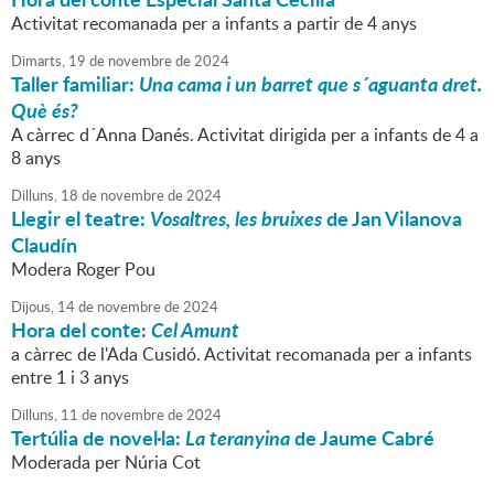
Activitat recomanada per a infants a partir de 4 anys
Dimarts,
19
de
novembre
de
2024
Taller familiar:
Una cama i un barret que s´aguanta dret.
Què és?
A càrrec d´Anna Danés. Activitat dirigida per a infants de 4 a
8 anys
Dilluns,
18
de
novembre
de
2024
Llegir el teatre:
Vosaltres, les bruixes
de Jan Vilanova
Claudín
Modera Roger Pou
Dijous,
14
de
novembre
de
2024
Hora del conte:
Cel Amunt
a càrrec de l'Ada Cusidó. Activitat recomanada per a infants
entre 1 i 3 anys
Dilluns,
11
de
novembre
de
2024
Tertúlia de novel·la:
La teranyina
de Jaume Cabré
Moderada per Núria Cot