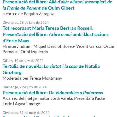
Presentació del llibre:
Allà d'allà: alfabet incomplert de
la Franja de Ponent
de Quim Gibert
a càrrec de Paquita Zaragoza
Divendres,
28
de
juny
de
2024
Tot recordant Maria Teresa Bertran Rossell.
Presentació del llibre:
Arbre o mai
amb il.lustracions
d'Enric Maas
Hi intervindran : Miquel Desclot, Josep- Vicent Garcia, Òscar
Bernaus i Oriol Izquierdo
Dilluns,
10
de
juny
de
2024
Tertúlia de novel·la:
La ciutat i la casa
de Natalia
Ginzburg
Moderada per Teresa Montmany
Diumenge,
2
de
juny
de
2024
Presentació del llibre:
De Vulnerables a Poderosos
A càrrec del metge i autor Jordi Varela. Presentarà l'acte
Enric i Agustí, metge
Divendres,
31
de
maig
de
2024