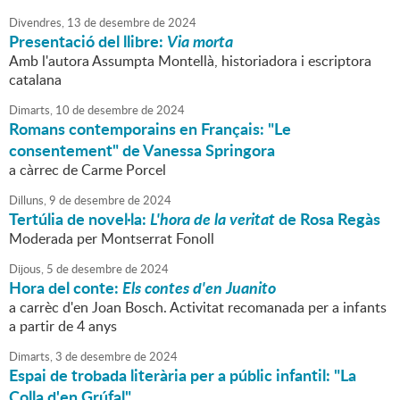
Divendres,
13
de
desembre
de
2024
Presentació del llibre:
Via morta
Amb l'autora Assumpta Montellà, historiadora i escriptora
catalana
Dimarts,
10
de
desembre
de
2024
Romans contemporains en Français: "Le
consentement" de Vanessa Springora
a càrrec de Carme Porcel
Dilluns,
9
de
desembre
de
2024
Tertúlia de novel·la:
L'hora de la veritat
de Rosa Regàs
Moderada per Montserrat Fonoll
Dijous,
5
de
desembre
de
2024
Hora del conte:
Els contes d'en Juanito
a carrèc d'en Joan Bosch. Activitat recomanada per a infants
a partir de 4 anys
Dimarts,
3
de
desembre
de
2024
Espai de trobada literària per a públic infantil: "La
Colla d'en Grúfal"