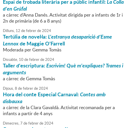
Espai de trobada literària per a públic infantil:
La Colla
d'en Grúfal
a càrrec d'Anna Danés. Activitat dirigida per a infants de 1r i
2n de primària (de 6 a 8 anys)
Dilluns,
12
de
febrer
de
2024
Tertúlia de novel·la:
L'estranya desaparició d'Esme
Lennox
de Maggie O'Farrell
Moderada per Gemma Tomàs
Dissabte,
10
de
febrer
de
2024
Taller d'escriptura:
Escrivim! Què m'expliques? Trames i
arguments
a càrrec de Gemma Tomàs
Dijous,
8
de
febrer
de
2024
Hora del conte Especial Carnaval:
Contes amb
disbauxa
a càrrec de la Clara Gavaldà. Activitat recomanada per a
infants a partir de 4 anys
Dimecres,
7
de
febrer
de
2024