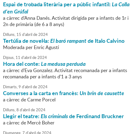
Espai de trobada literària per a públic infantil:
La Colla
d'en Grúfal
a càrrec d'Anna Danés. Activitat dirigida per a infants de 1r i
2n de primària (de 6 a 8 anys)
Dilluns,
15
d'
abril
de
2024
Tertúlia de novel·la:
El baró rampant
de Italo Calvino
Moderada per Enric Agustí
Dijous,
11
d'
abril
de
2024
Hora del conte:
La medusa perduda
a càrrec d'Eva Gonzalez. Activitat recomanada per a infants
recomanada per a infants d'1 a 3 anys
Dimarts,
9
d'
abril
de
2024
Converses a la carta en francès:
Un brin de causette
a càrrec de Carme Porcel
Dilluns,
8
d'
abril
de
2024
Llegir el teatre:
Els criminals
de Ferdinand Bruckner
a càrrec de Mercè Boher
Diumenge,
7
d'
abril
de
2024