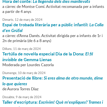
Hora del conte:
La llegenda dels dies manllevats
a càrrec de Montse Comí. Activitat recomanada per a infants
a partir de 4 anys
Dimarts,
12
de
març
de
2024
Espai de trobada literària per a públic infantil:
La Colla
d'en Grúfal
a càrrec d'Anna Danés. Activitat dirigida per a infants de 1r i
2n de primària (de 6 a 8 anys)
Dilluns,
11
de
març
de
2024
Tertúlia de novel·la especial Dia de la Dona:
El fil
invisible
de Gemma Lienas
Moderada per Lourdes Cazorla
Diumenge,
10
de
març
de
2024
Presentació de llibre:
Si eres alma de otro mundo, dime
lo que quieres
de Aurora Torres Díaz
Dissabte,
9
de
març
de
2024
Taller d'escriptura:
Escrivim! Què m'expliques? Trames i