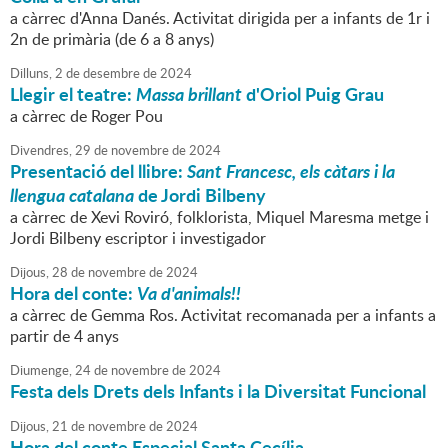
a càrrec d'Anna Danés. Activitat dirigida per a infants de 1r i
2n de primària (de 6 a 8 anys)
Dilluns,
2
de
desembre
de
2024
Llegir el teatre:
Massa brillant
d'Oriol Puig Grau
a càrrec de Roger Pou
Divendres,
29
de
novembre
de
2024
Presentació del llibre:
Sant Francesc, els càtars i la
llengua catalana
de Jordi Bilbeny
a càrrec de Xevi Roviró, folklorista, Miquel Maresma metge i
Jordi Bilbeny escriptor i investigador
Dijous,
28
de
novembre
de
2024
Hora del conte:
Va d'animals!!
a càrrec de Gemma Ros. Activitat recomanada per a infants a
partir de 4 anys
Diumenge,
24
de
novembre
de
2024
Festa dels Drets dels Infants i la Diversitat Funcional
Dijous,
21
de
novembre
de
2024
Hora del conte Especial Santa Cecília