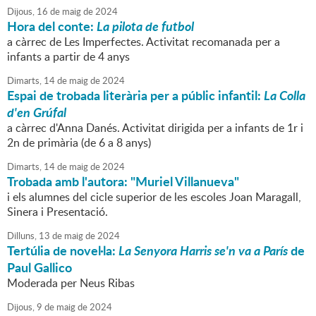
Dijous,
16
de
maig
de
2024
Hora del conte:
La pilota de futbol
a càrrec de Les Imperfectes. Activitat recomanada per a
infants a partir de 4 anys
Dimarts,
14
de
maig
de
2024
Espai de trobada literària per a públic infantil:
La Colla
d'en Grúfal
a càrrec d'Anna Danés. Activitat dirigida per a infants de 1r i
2n de primària (de 6 a 8 anys)
Dimarts,
14
de
maig
de
2024
Trobada amb l'autora: "Muriel Villanueva"
i els alumnes del cicle superior de les escoles Joan Maragall,
Sinera i Presentació.
Dilluns,
13
de
maig
de
2024
Tertúlia de novel·la:
La Senyora Harris se'n va a París
de
Paul Gallico
Moderada per Neus Ribas
Dijous,
9
de
maig
de
2024