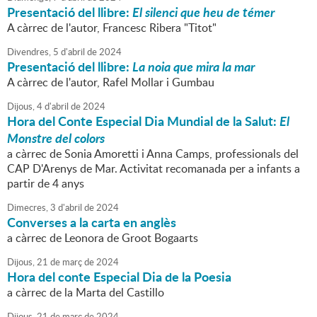
Presentació del llibre:
El silenci que heu de témer
A càrrec de l'autor, Francesc Ribera "Titot"
Divendres,
5
d'
abril
de
2024
Presentació del llibre:
La noia que mira la mar
A càrrec de l'autor, Rafel Mollar i Gumbau
Dijous,
4
d'
abril
de
2024
Hora del Conte Especial Dia Mundial de la Salut:
El
Monstre del colors
a càrrec de Sonia Amoretti i Anna Camps, professionals del
CAP D'Arenys de Mar. Activitat recomanada per a infants a
partir de 4 anys
Dimecres,
3
d'
abril
de
2024
Converses a la carta en anglès
a càrrec de Leonora de Groot Bogaarts
Dijous,
21
de
març
de
2024
Hora del conte Especial Dia de la Poesia
a càrrec de la Marta del Castillo
Dijous,
21
de
març
de
2024