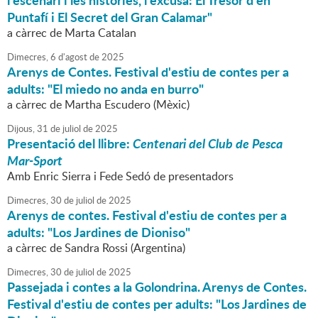
l'escenari i les històries, l'excusa: El Tresor d'en
Puntafí i El Secret del Gran Calamar"
a càrrec de Marta Catalan
Dimecres,
6
d'
agost
de
2025
Arenys de Contes. Festival d'estiu de contes per a
adults: "El miedo no anda en burro"
a càrrec de Martha Escudero (Mèxic)
Dijous,
31
de
juliol
de
2025
Presentació del llibre:
Centenari del Club de Pesca
Mar-Sport
Amb Enric Sierra i Fede Sedó de presentadors
Dimecres,
30
de
juliol
de
2025
Arenys de contes. Festival d'estiu de contes per a
adults: "Los Jardines de Dioniso"
a càrrec de Sandra Rossi (Argentina)
Dimecres,
30
de
juliol
de
2025
Passejada i contes a la Golondrina. Arenys de Contes.
Festival d'estiu de contes per adults: "Los Jardines de