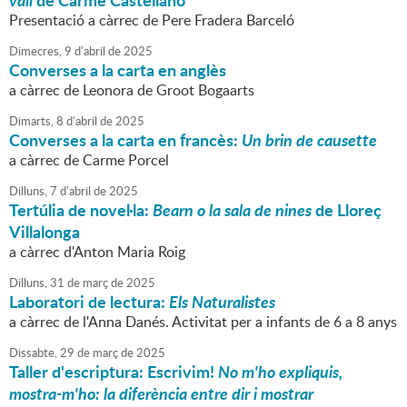
vall
de Carme Castellano
Presentació a càrrec de Pere Fradera Barceló
Dimecres,
9
d'
abril
de
2025
Converses a la carta en anglès
a càrrec de Leonora de Groot Bogaarts
Dimarts,
8
d'
abril
de
2025
Converses a la carta en francès:
Un brin de causette
a càrrec de Carme Porcel
Dilluns,
7
d'
abril
de
2025
Tertúlia de novel·la:
Bearn o la sala de nines
de Lloreç
Villalonga
a càrrec d'Anton Maria Roig
Dilluns,
31
de
març
de
2025
Laboratori de lectura:
Els Naturalistes
a càrrec de l'Anna Danés. Activitat per a infants de 6 a 8 anys
Dissabte,
29
de
març
de
2025
Taller d'escriptura: Escrivim!
No m'ho expliquis,
mostra-m'ho: la diferència entre dir i mostrar