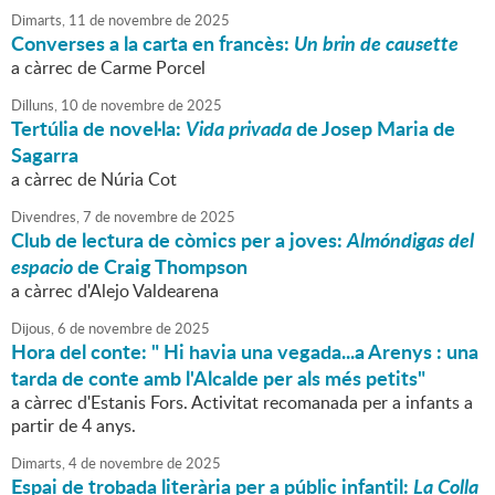
Dimarts,
11
de
novembre
de
2025
Converses a la carta en francès:
Un brin de causette
a càrrec de Carme Porcel
Dilluns,
10
de
novembre
de
2025
Tertúlia de novel·la:
Vida privada
de Josep Maria de
Sagarra
a càrrec de Núria Cot
Divendres,
7
de
novembre
de
2025
Club de lectura de còmics per a joves:
Almóndigas del
espacio
de Craig Thompson
a càrrec d'Alejo Valdearena
Dijous,
6
de
novembre
de
2025
Hora del conte: " Hi havia una vegada...a Arenys : una
tarda de conte amb l'Alcalde per als més petits"
a càrrec d'Estanis Fors. Activitat recomanada per a infants a
partir de 4 anys.
Dimarts,
4
de
novembre
de
2025
Espai de trobada literària per a públic infantil:
La Colla