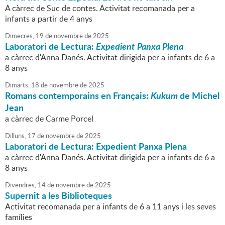
A càrrec de Suc de contes. Activitat recomanada per a
infants a partir de 4 anys
Dimecres,
19
de
novembre
de
2025
Laboratori de Lectura:
Expedient Panxa Plena
a càrrec d'Anna Danés. Activitat dirigida per a infants de 6 a
8 anys
Dimarts,
18
de
novembre
de
2025
Romans contemporains en Français:
Kukum
de Michel
Jean
a càrrec de Carme Porcel
Dilluns,
17
de
novembre
de
2025
Laboratori de Lectura: Expedient Panxa Plena
a càrrec d'Anna Danés. Activitat dirigida per a infants de 6 a
8 anys
Divendres,
14
de
novembre
de
2025
Supernit a les Biblioteques
Activitat recomanada per a infants de 6 a 11 anys i les seves
famílies