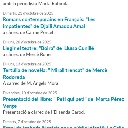
amb la periodista Marta Rubirola
Dimarts,
21
d'
octubre
de
2025
Romans contemporains en Français: "Les
impatientes" de Djaïli Amadou Amal
a càrrec de Carme Porcel
Dilluns,
20
d'
octubre
de
2025
Llegir el teatre: "Boira" de Lluïsa Cunillé
a càrrec de Mercè Boher
Dilluns,
13
d'
octubre
de
2025
Tertúlia de novel·la: " Mirall trencat" de Mercè
Rodoreda
A càrrec de M. Àngels Mora
Divendres,
10
d'
octubre
de
2025
Presentació del llibre: " Peti qui peti" de Marta Pérez
Verge
Presentació a càrrec de l´Elisenda Carod.
Dimarts,
7
d'
octubre
de
2025
Espai de trobada literària per a públic infantil:
La Colla