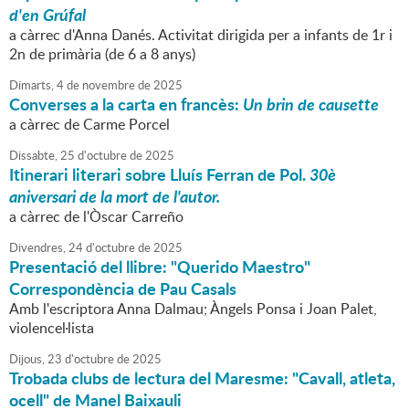
d'en Grúfal
a càrrec d'Anna Danés. Activitat dirigida per a infants de 1r i
2n de primària (de 6 a 8 anys)
Dimarts,
4
de
novembre
de
2025
Converses a la carta en francès:
Un brin de causette
a càrrec de Carme Porcel
Dissabte,
25
d'
octubre
de
2025
Itinerari literari sobre Lluís Ferran de Pol.
30è
aniversari de la mort de l'autor.
a càrrec de l'Òscar Carreño
Divendres,
24
d'
octubre
de
2025
Presentació del llibre: "Querido Maestro"
Correspondència de Pau Casals
Amb l'escriptora Anna Dalmau; Àngels Ponsa i Joan Palet,
violencel·lista
Dijous,
23
d'
octubre
de
2025
Trobada clubs de lectura del Maresme: "Cavall, atleta,
ocell" de Manel Baixauli