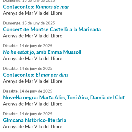
Diumenge,
15
de
juny
de
2025
Contacontes:
Rumors de mar
Arenys de Mar Vila del Llibre
Diumenge,
15
de
juny
de
2025
Concert de Montse Castellà a la Marinada
Arenys de Mar Vila del Llibre
Dissabte,
14
de
juny
de
2025
No he estat jo
, amb Emma Mussoll
Arenys de Mar Vila del Llibre
Dissabte,
14
de
juny
de
2025
Contacontes:
El mar per dins
Arenys de Mar Vila del Llibre
Dissabte,
14
de
juny
de
2025
Novel·la negra: Marta Alòs, Toni Aira, Damià del Clot
Arenys de Mar Vila del Llibre
Dissabte,
14
de
juny
de
2025
Gimcana històrico-literària
Arenys de Mar Vila del Llibre