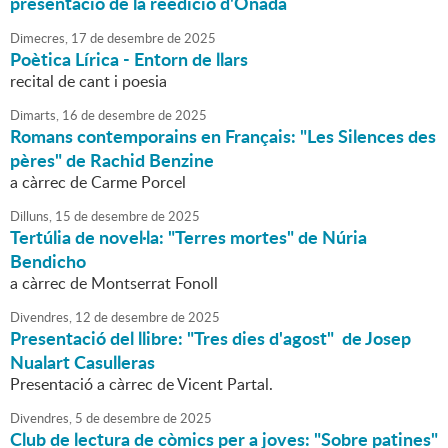
presentació de la reedició d'Onada
Dimecres,
17
de
desembre
de
2025
Poètica Lírica - Entorn de llars
recital de cant i poesia
Dimarts,
16
de
desembre
de
2025
Romans contemporains en Français: "Les Silences des
pères" de Rachid Benzine
a càrrec de Carme Porcel
Dilluns,
15
de
desembre
de
2025
Tertúlia de novel·la: "Terres mortes" de Núria
Bendicho
a càrrec de Montserrat Fonoll
Divendres,
12
de
desembre
de
2025
Presentació del llibre: "Tres dies d'agost" de Josep
Nualart Casulleras
Presentació a càrrec de Vicent Partal.
Divendres,
5
de
desembre
de
2025
Club de lectura de còmics per a joves: "Sobre patines"