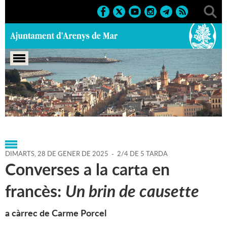
Portada
>
Regidories
>
Cultura
>
Biblioteca P. Fidel
Fita
>
Agenda
>
28-01-2025
DIMARTS,
28
DE
GENER
DE
2025
-
2/4 DE 5 TARDA
Converses a la carta en
francès:
Un brin de causette
a càrrec de Carme Porcel