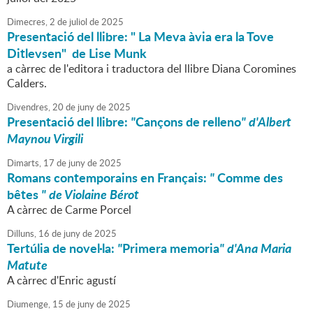
Dimecres,
2
de
juliol
de
2025
Presentació del llibre: " La Meva àvia era la Tove
Ditlevsen" de Lise Munk
a càrrec de l'editora i traductora del llibre Diana Coromines
Calders.
Divendres,
20
de
juny
de
2025
Presentació del llibre:
"
Cançons de relleno
" d'Albert
Maynou Virgili
Dimarts,
17
de
juny
de
2025
Romans contemporains en Français:
"
Comme des
bêtes
" de Violaine Bérot
A càrrec de Carme Porcel
Dilluns,
16
de
juny
de
2025
Tertúlia de novel·la:
"
Primera memoria
" d'Ana Maria
Matute
A càrrec d'Enric agustí
Diumenge,
15
de
juny
de
2025