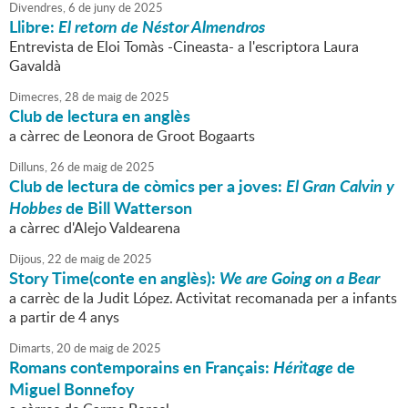
Divendres,
6
de
juny
de
2025
Llibre:
El retorn de Néstor Almendros
Entrevista de Eloi Tomàs -Cineasta- a l'escriptora Laura
Gavaldà
Dimecres,
28
de
maig
de
2025
Club de lectura en anglès
a càrrec de Leonora de Groot Bogaarts
Dilluns,
26
de
maig
de
2025
Club de lectura de còmics per a joves:
El Gran Calvin y
Hobbes
de Bill Watterson
a càrrec d'Alejo Valdearena
Dijous,
22
de
maig
de
2025
Story Time(conte en anglès):
We are Going on a Bear
a carrèc de la Judit López. Activitat recomanada per a infants
a partir de 4 anys
Dimarts,
20
de
maig
de
2025
Romans contemporains en Français:
Héritage
de
Miguel Bonnefoy