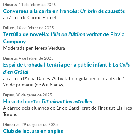
Dimarts,
11
de
febrer
de
2025
Converses a la carta en francès:
Un brin de causette
a càrrec de Carme Porcel
Dilluns,
10
de
febrer
de
2025
Tertúlia de novel·la:
L'illa de l'última veritat
de Flavia
Company
Moderada per Teresa Verdura
Dimarts,
4
de
febrer
de
2025
Espai de trobada literària per a públic infantil:
La Colla
d'en Grúfal
a càrrec d'Anna Danés. Activitat dirigida per a infants de 1r i
2n de primària (de 6 a 8 anys)
Dijous,
30
de
gener
de
2025
Hora del conte:
Tot mirant les estrelles
A càrrec dels alumnes de 1r de Batxillerat de l'Institut Els Tres
Turons
Dimecres,
29
de
gener
de
2025
Club de lectura en anglès