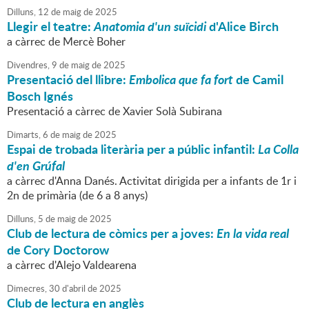
Dilluns,
12
de
maig
de
2025
Llegir el teatre:
Anatomia d'un suïcidi
d'Alice Birch
a càrrec de Mercè Boher
Divendres,
9
de
maig
de
2025
Presentació del llibre:
Embolica que fa fort
de Camil
Bosch Ignés
Presentació a càrrec de Xavier Solà Subirana
Dimarts,
6
de
maig
de
2025
Espai de trobada literària per a públic infantil:
La Colla
d'en Grúfal
a càrrec d'Anna Danés. Activitat dirigida per a infants de 1r i
2n de primària (de 6 a 8 anys)
Dilluns,
5
de
maig
de
2025
Club de lectura de còmics per a joves:
En la vida real
de Cory Doctorow
a càrrec d'Alejo Valdearena
Dimecres,
30
d'
abril
de
2025
Club de lectura en anglès