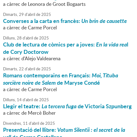
a càrrec de Leonora de Groot Bogaarts
Dimarts,
29
d'
abril
de
2025
Converses a la carta en francès:
Un brin de causette
a càrrec de Carme Porcel
Dilluns,
28
d'
abril
de
2025
Club de lectura de còmics per a joves:
En la vida rea
l
de Cory Doctorow
a càrrec d'Alejo Valdearena
Dimarts,
22
d'
abril
de
2025
Romans contemporains en Français:
Moi, Tituba
sorcière noire de Salem
de Maryse Condé
a càrrec de Carme Porcel
Dilluns,
14
d'
abril
de
2025
Llegir el teatre:
La tercera fuga
de Victoria Szpunberg
a càrrec de Mercè Boher
Divendres,
11
d'
abril
de
2025
Presentació del llibre:
Votum Silentii : el secret de la