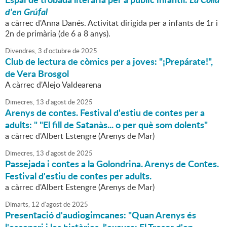
d'en Grúfal
a càrrec d'Anna Danés. Activitat dirigida per a infants de 1r i
2n de primària (de 6 a 8 anys).
Divendres,
3
d'
octubre
de
2025
Club de lectura de còmics per a joves: "¡Prepárate!",
de Vera Brosgol
A càrrec d'Alejo Valdearena
Dimecres,
13
d'
agost
de
2025
Arenys de contes. Festival d'estiu de contes per a
adults: " "El fill de Satanàs... o per què som dolents"
a càrrec d'Albert Estengre (Arenys de Mar)
Dimecres,
13
d'
agost
de
2025
Passejada i contes a la Golondrina. Arenys de Contes.
Festival d'estiu de contes per adults.
a càrrec d'Albert Estengre (Arenys de Mar)
Dimarts,
12
d'
agost
de
2025
Presentació d'audiogimcanes: "Quan Arenys és