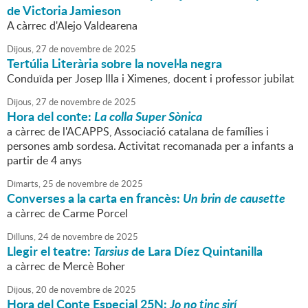
de Victoria Jamieson
A càrrec d'Alejo Valdearena
Dijous,
27
de
novembre
de
2025
Tertúlia Literària sobre la novel·la negra
Conduïda per Josep Illa i Ximenes, docent i professor jubilat
Dijous,
27
de
novembre
de
2025
Hora del conte:
La colla Super Sònica
a càrrec de l'ACAPPS, Associació catalana de famílies i
persones amb sordesa. Activitat recomanada per a infants a
partir de 4 anys
Dimarts,
25
de
novembre
de
2025
Converses a la carta en francès:
Un brin de causette
a càrrec de Carme Porcel
Dilluns,
24
de
novembre
de
2025
Llegir el teatre:
Tarsius
de Lara Díez Quintanilla
a càrrec de Mercè Boher
Dijous,
20
de
novembre
de
2025
Hora del Conte Especial 25N:
Jo no tinc sirí