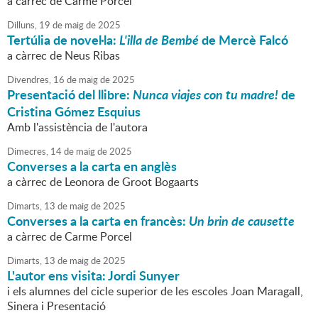
a càrrec de Carme Porcel
Dilluns,
19
de
maig
de
2025
Tertúlia de novel·la:
L'illa de Bembé
de Mercè Falcó
a càrrec de Neus Ribas
Divendres,
16
de
maig
de
2025
Presentació del llibre:
Nunca viajes con tu madre!
de
Cristina Gómez Esquius
Amb l'assistència de l'autora
Dimecres,
14
de
maig
de
2025
Converses a la carta en anglès
a càrrec de Leonora de Groot Bogaarts
Dimarts,
13
de
maig
de
2025
Converses a la carta en francès:
Un brin de causette
a càrrec de Carme Porcel
Dimarts,
13
de
maig
de
2025
L'autor ens visita: Jordi Sunyer
i els alumnes del cicle superior de les escoles Joan Maragall,
Sinera i Presentació