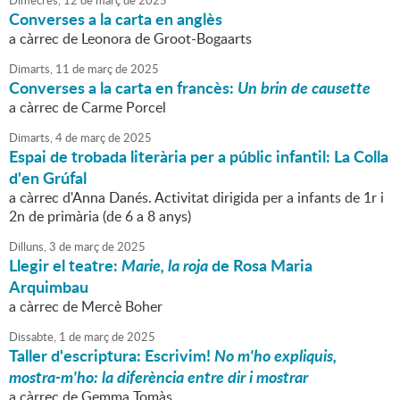
Dimecres,
12
de
març
de
2025
Converses a la carta en anglès
a càrrec de Leonora de Groot-Bogaarts
Dimarts,
11
de
març
de
2025
Converses a la carta en francès:
Un brin de causette
a càrrec de Carme Porcel
Dimarts,
4
de
març
de
2025
Espai de trobada literària per a públic infantil: La Colla
d'en Grúfal
a càrrec d'Anna Danés. Activitat dirigida per a infants de 1r i
2n de primària (de 6 a 8 anys)
Dilluns,
3
de
març
de
2025
Llegir el teatre:
Marie, la roja
de Rosa Maria
Arquimbau
a càrrec de Mercè Boher
Dissabte,
1
de
març
de
2025
Taller d'escriptura: Escrivim!
No m'ho expliquis,
mostra-m'ho: la diferència entre dir i mostrar
a càrrec de Gemma Tomàs