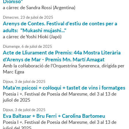
Dioniso"
a càrrec de Sandra Rossi (Argentina)
Dimecres,
23
de
juliol
de
2025
Arenys de Contes. Festival d'estiu de contes per a
adults: "Mukashi mujashi..."
a càrrec de Yoshi Hioki (Japó)
Diumenge,
6
de
juliol
de
2025
Acte de Lliurament de Premis: 44a Mostra Literària
d'Arenys de Mar - Premis Mn. Martí Amagat
Amb la col·laboració de l'Orquestrina Synerenca, dirigida per
Marc Egea
Dijous,
3
de
juliol
de
2025
Mata'm psicosi + col·loqui + tastet de vins i formatges
Poesia i +. Festival de Poesia del Maresme, del 3 al 13 de
juliol de 2025
Dijous,
3
de
juliol
de
2025
Eva Baltasar + Bru Ferri + Carolina Bartomeu
Poesia I +. Festival de Poesia del Maresme, del 3 al 13 de
juliol del 2025