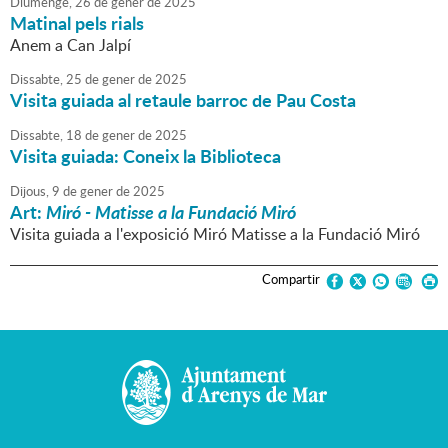
Diumenge,
26
de
gener
de
2025
Matinal pels rials
Anem a Can Jalpí
Dissabte,
25
de
gener
de
2025
Visita guiada al retaule barroc de Pau Costa
Dissabte,
18
de
gener
de
2025
Visita guiada: Coneix la Biblioteca
Dijous,
9
de
gener
de
2025
Art:
Miró - Matisse a la Fundació Miró
Visita guiada a l'exposició Miró Matisse a la Fundació Miró
Compartir