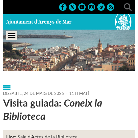
Portada
>
Regidories
>
Cultura
>
Biblioteca P. Fidel
Fita
>
Agenda
>
24-05-2025
DISSABTE,
24
DE
MAIG
DE
2025
-
11 H MATÍ
Visita guiada:
Coneix la
Biblioteca
Lloc:
Sala d'Actes de la Biblioteca