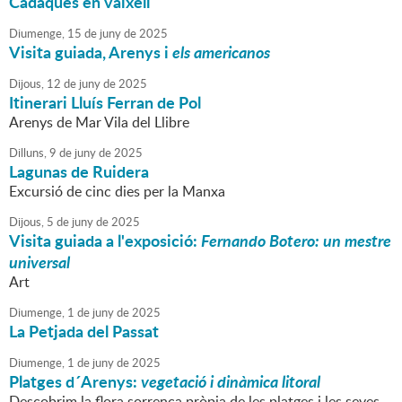
Cadaqués en vaixell
Diumenge,
15
de
juny
de
2025
Visita guiada, Arenys i
els americanos
Dijous,
12
de
juny
de
2025
Itinerari Lluís Ferran de Pol
Arenys de Mar Vila del Llibre
Dilluns,
9
de
juny
de
2025
Lagunas de Ruidera
Excursió de cinc dies per la Manxa
Dijous,
5
de
juny
de
2025
Visita guiada a l'exposició:
Fernando Botero: un mestre
universal
Art
Diumenge,
1
de
juny
de
2025
La Petjada del Passat
Diumenge,
1
de
juny
de
2025
Platges d´Arenys:
vegetació i dinàmica litoral
Descobrim la flora sorrenca pròpia de les platges i les seves