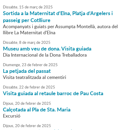
Dissabte,
15
de
març
de
2025
Sortida a la Maternitat d'Elna, Platja d'Argelers i
passeig per Cotlliure
Acompanyats i guiats per Assumpta Montellà, autora del
llibre La Maternitat d'Elna
Dissabte,
8
de
març
de
2025
Museu amb veu de dona. Visita guiada
Dia Internacional de la Dona Treballadora
Diumenge,
23
de
febrer
de
2025
La petjada del passat
Visita teatralitzada al cementiri
Dissabte,
22
de
febrer
de
2025
Visita guiada al retaule barroc de Pau Costa
Dijous,
20
de
febrer
de
2025
Calçotada al Pla de Sta. Maria
Excursió
Dijous,
20
de
febrer
de
2025