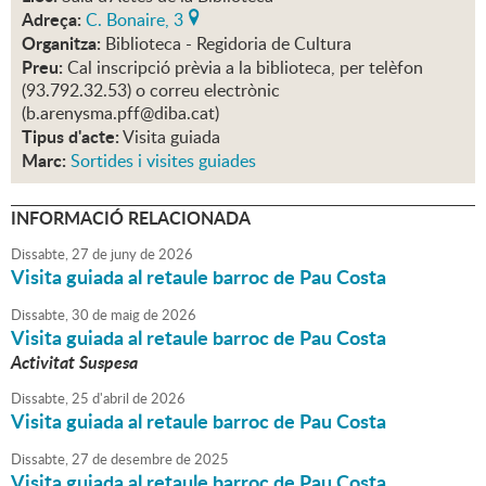
Adreça:
C. Bonaire, 3
Organitza:
Biblioteca - Regidoria de Cultura
Preu:
Cal inscripció prèvia a la biblioteca, per telèfon
(93.792.32.53) o correu electrònic
(b.arenysma.pff@diba.cat)
Tipus d'acte:
Visita guiada
Marc:
Sortides i visites guiades
INFORMACIÓ RELACIONADA
Dissabte,
27
de
juny
de
2026
Visita guiada al retaule barroc de Pau Costa
Dissabte,
30
de
maig
de
2026
Visita guiada al retaule barroc de Pau Costa
Activitat Suspesa
Dissabte,
25
d'
abril
de
2026
Visita guiada al retaule barroc de Pau Costa
Dissabte,
27
de
desembre
de
2025
Visita guiada al retaule barroc de Pau Costa