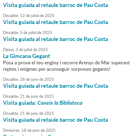
Visita guiada al retaule barroc de Pau Costa
Dissabte,
12
de
juliol
de
2025
Visita guiada al retaule barroc de Pau Costa
Dissabte,
5
de
juliol
de
2025
Visita guiada al retaule barroc de Pau Costa
Dijous,
3
de
juliol
de
2025
La Gimcana Gegant
Posa a prova el teu enginy i recorre Arenys de Mar superant
reptes i enigmes per aconseguir sorpreses gegants!
Dissabte,
28
de
juny
de
2025
Visita guiada al retaule barroc de Pau Costa
Dissabte,
21
de
juny
de
2025
Visita guiada:
Coneix la Biblioteca
Dissabte,
21
de
juny
de
2025
Visita guiada al retaule barroc de Pau Costa
Dimecres,
18
de
juny
de
2025