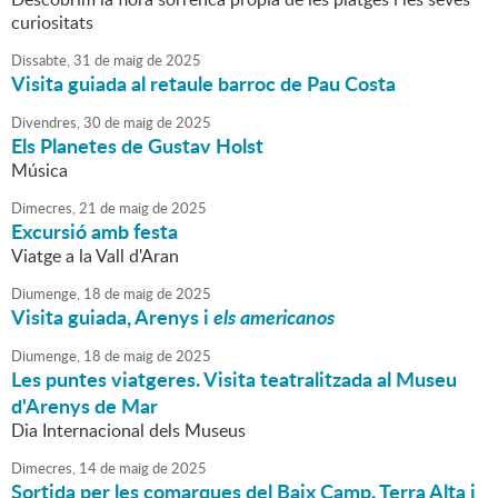
curiositats
Dissabte,
31
de
maig
de
2025
Visita guiada al retaule barroc de Pau Costa
Divendres,
30
de
maig
de
2025
Els Planetes de Gustav Holst
Música
Dimecres,
21
de
maig
de
2025
Excursió amb festa
Viatge a la Vall d'Aran
Diumenge,
18
de
maig
de
2025
Visita guiada, Arenys i
els
americanos
Diumenge,
18
de
maig
de
2025
Les puntes viatgeres. Visita teatralitzada al Museu
d'Arenys de Mar
Dia Internacional dels Museus
Dimecres,
14
de
maig
de
2025
Sortida per les comarques del Baix Camp. Terra Alta i