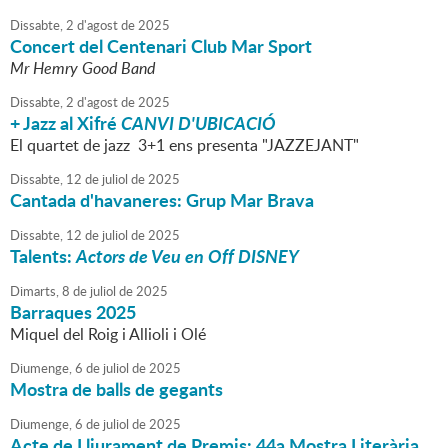
Dissabte,
2
d'
agost
de
2025
Concert del Centenari Club Mar Sport
Mr Hemry Good Band
Dissabte,
2
d'
agost
de
2025
+ Jazz al Xifré
CANVI D'UBICACIÓ
El quartet de jazz 3+1 ens presenta "JAZZEJANT"
Dissabte,
12
de
juliol
de
2025
Cantada d'havaneres: Grup Mar Brava
Dissabte,
12
de
juliol
de
2025
Talents:
Actors de Veu en Off DISNEY
Dimarts,
8
de
juliol
de
2025
Barraques 2025
Miquel del Roig i Allioli i Olé
Diumenge,
6
de
juliol
de
2025
Mostra de balls de gegants
Diumenge,
6
de
juliol
de
2025
Acte de Lliurament de Premis: 44a Mostra Literària