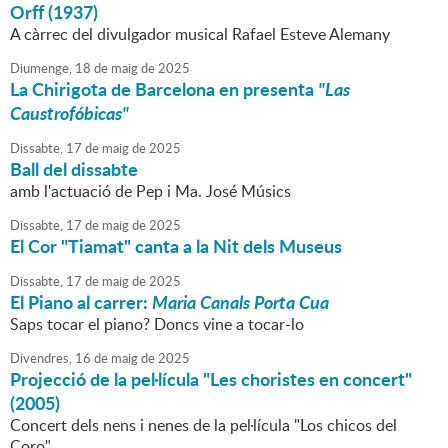
Orff (1937)
A càrrec del divulgador musical Rafael Esteve Alemany
Diumenge,
18
de
maig
de
2025
La Chirigota de Barcelona en presenta
"Las
Caustrofóbicas"
Dissabte,
17
de
maig
de
2025
Ball del dissabte
amb l'actuació de Pep i Ma. José Músics
Dissabte,
17
de
maig
de
2025
El Cor "Tiamat" canta a la Nit dels Museus
Dissabte,
17
de
maig
de
2025
El Piano al carrer:
Maria Canals Porta Cua
Saps tocar el piano? Doncs vine a tocar-lo
Divendres,
16
de
maig
de
2025
Projecció de la pel·lícula "Les choristes en concert"
(2005)
Concert dels nens i nenes de la pel·lícula "Los chicos del
Coro"