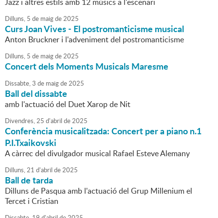
Jazz i altres estils amb 12 músics a l'escenari
Dilluns,
5
de
maig
de
2025
Curs Joan Vives - El postromanticisme musical
Anton Bruckner i l'adveniment del postromanticisme
Dilluns,
5
de
maig
de
2025
Concert dels Moments Musicals Maresme
Dissabte,
3
de
maig
de
2025
Ball del dissabte
amb l'actuació del Duet Xarop de Nit
Divendres,
25
d'
abril
de
2025
Conferència musicalitzada: Concert per a piano n.1
P.I.Txaikovski
A càrrec del divulgador musical Rafael Esteve Alemany
Dilluns,
21
d'
abril
de
2025
Ball de tarda
Dilluns de Pasqua amb l'actuació del Grup Millenium el
Tercet i Cristian
Dissabte,
19
d'
abril
de
2025