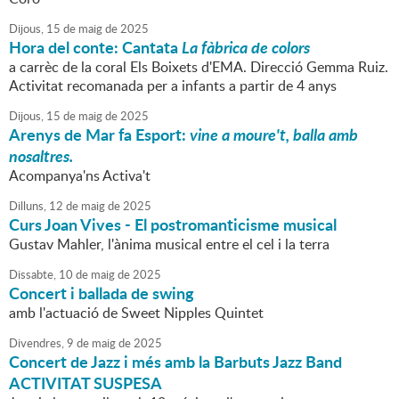
Dijous,
15
de
maig
de
2025
Hora del conte: Cantata
La fàbrica de colors
a carrèc de la coral Els Boixets d'EMA. Direcció Gemma Ruiz.
Activitat recomanada per a infants a partir de 4 anys
Dijous,
15
de
maig
de
2025
Arenys de Mar fa Esport:
vine a moure't, balla amb
nosaltres.
Acompanya'ns Activa't
Dilluns,
12
de
maig
de
2025
Curs Joan Vives - El postromanticisme musical
Gustav Mahler, l'ànima musical entre el cel i la terra
Dissabte,
10
de
maig
de
2025
Concert i ballada de swing
amb l'actuació de Sweet Nipples Quintet
Divendres,
9
de
maig
de
2025
Concert de Jazz i més amb la Barbuts Jazz Band
ACTIVITAT SUSPESA