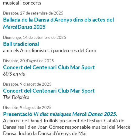
musical i concerts
Dissabte,
27
de
setembre
de
2025
Ballada de la Dansa d'Arenys dins els actes del
MercèDansa 2025
Diumenge,
14
de
setembre
de
2025
Ball tradicional
amb els Acordionistes i panderetes del Coro
Dissabte,
30
d'
agost
de
2025
Concert del Centenari Club Mar Sport
60'S en viu
Dissabte,
9
d'
agost
de
2025
Concert del Centenari Club Mar Sport
The Dolphins
Dissabte,
9
d'
agost
de
2025
Presentació
VI disc músiques Mercè Dansa 2025.
A càrrec de Daniel Trullols president de l'Esbart Català de
Dansaires i d'en Joan Gómez responsable musical del Mercè
Dansa. Inclou la Dansa d'Arenys de Mar