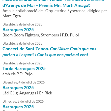
d'Arenys de Mar - Premis Mn. Martí Amagat
Amb la col·laboració de l'Orquestrina Synerenca, dirigida per
Marc Egea
Dissabte,
5
de
juliol
de
2025
Barraques 2025
Boom Boom Fighters, Strombers i P.D. Pujol
Dissabte,
5
de
juliol
de
2025
Concert de Sant Zenon.
Cor l'Aixa: Cants que ens
porten a l'esperit i Cants que ens porta el vent
Dissabte,
5
de
juliol
de
2025
Tarda Barraques 2025
amb els P.D. Pujol
Divendres,
4
de
juliol
de
2025
Barraques 2025
Lád Cúig, Angangas i En Rick
Dimecres,
2
de
juliol
de
2025
Barraques 2025