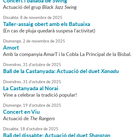
Concert i ballada de Swing
Actuació del grup
Black Jazz Swing
Dissabte,
8
de
novembre
de
2025
Taller-assaig obert amb els Batuaixa
(En cas de pluja quedarà suspesa l'activitat)
Diumenge,
2
de
novembre
de
2025
Amort
Amb la companyia AmarT i la Cobla La Principal de la Bisbal.
Divendres,
31
d'
octubre
de
2025
Ball de la Castanyada: Actuació del
duet
Xanadu
Divendres,
31
d'
octubre
de
2025
La Castanyada al Norai
Vine a celebrar la tradició popular!
Diumenge,
19
d'
octubre
de
2025
Concert en Viu
Actuació de
The Rangers
Dissabte,
18
d'
octubre
de
2025
Ball del dissabte: Actuació del duet
Sharazan