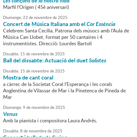
Les cançons de la nostra vida
Marfil l'Origen ( 45è aniversari)
Diumenge,
23
de
novembre
de
2025
Concert de Música Italiana amb el
Cor Essència
Celebrem Santa Cecília, Patrona dels músocs amb l'Aula de
Música Can Llobet, format per 50 cantaires i 4
instrumentistes. Direcció: Lourdes Bartolí
Dissabte,
15
de
novembre
de
2025
Ball del dissabte: Actuació del duet
Solistes
Dissabte,
15
de
novembre
de
2025
Mostra de cant coral
a càrrec de la Societat Coral l'Esperança i les corals
Anglentina de Vilassar de Mar i la Pinetenca de Pineda de
Mar
Diumenge,
9
de
novembre
de
2025
Venus
Amb la pianista i compositora Laura Andrés.
Dissabte,
8
de
novembre
de
2025