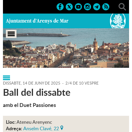
Portada
>
Regidories
>
Cultura
>
Agenda
>
14-06-2025
DISSABTE,
14
DE
JUNY
DE
2025
-
2/4 DE 10 VESPRE
Ball del dissabte
amb el Duet Passiones
Lloc:
Ateneu Arenyenc
Adreça:
Anselm Clavé, 22