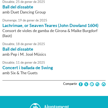
Dissabte,
25
de
gener
de
2025
Ball del dissabte
amb Duet Dancing Group
Diumenge,
19
de
gener
de
2025
Lachrimae, or Seaven Teares (John Dowland 1604)
Consort de violes de gamba de Girona & Maike Burgdorf
(llaüt)
Dissabte,
18
de
gener
de
2025
Ball del dissabte
amb Pep i M. José Músics
Dissabte,
11
de
gener
de
2025
Concert i ballada de Swing
amb Six & The Guets
Compartir