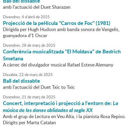
Ball del dissabte
amb l'actuació del Duet Sharazan
Divendres,
4
d'
abril
de
2025
Projecció de la pel·lícula "Carros de Foc" (1981)
Dirigida per Hugh Hudson amb banda sonora de Vangelis,
guanyadora d'1 Oscar
Divendres,
28
de
març
de
2025
Conferència musicalitzada "El Moldava" de Bedrich
Smetana
A càrrec del divulgador musical Rafael Esteve Alemany
Dissabte,
22
de
març
de
2025
Ball del dissabte
amb l'actuació del Duet Txic to Txic
Divendres,
21
de
març
de
2025
Concert, interpretació i projecció a l'entorn de:
La
música de les dones oblidades al segle XX
Amb el grup de Lectura en Veu Alta, i la pianista Rosa Repiso.
Dirigits per Marta Catalan