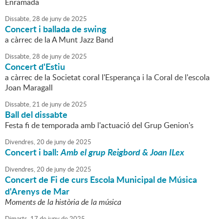
Enramada
Dissabte,
28
de
juny
de
2025
Concert i ballada de swing
a càrrec de la A Munt Jazz Band
Dissabte,
28
de
juny
de
2025
Concert d'Estiu
a càrrec de la Societat coral l'Esperança i la Coral de l'escola
Joan Maragall
Dissabte,
21
de
juny
de
2025
Ball del dissabte
Festa fi de temporada amb l'actuació del Grup Genion's
Divendres,
20
de
juny
de
2025
Concert i ball:
Amb el grup Reigbord & Joan ILex
Divendres,
20
de
juny
de
2025
Concert de Fi de curs Escola Municipal de Música
d'Arenys de Mar
Moments de la història de la música
Dimarts,
17
de
juny
de
2025