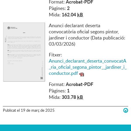
Acrobat-PDF
Format:
2
Pàgines:
162.04
kB
Mida:
Anunci declarant deserta
convocatòria oficial segons pintor,
jardiner i conductor (Data publicació:
03/03/2026)
Fitxer:
Anunci_declarant_deserta_convocatA
_ria_oficial_segona_pintor__jardiner_i_
conductor.pdf
Acrobat-PDF
Format:
1
Pàgines:
303.78
kB
Mida:
Publicat
el
19
de
març
de
2025