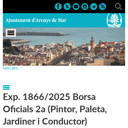
Portada
>
Regidories
>
Serveis bàsics municipals
>
Tauler
d'anuncis oficials
>
Oferta pública d'ocupació. Procediments
tancats.
Exp. 1866/2025 Borsa
Oficials 2a (Pintor, Paleta,
Jardiner i Conductor)