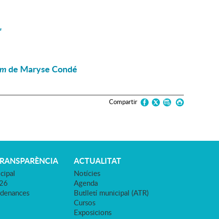
"
em
de Maryse Condé
Compartir
TRANSPARÈNCIA
ACTUALITAT
cipal
Notícies
026
Agenda
rdenances
Butlletí municipal (ATR)
Cursos
Exposicions