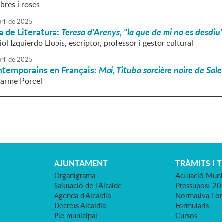
ibres i roses
ril
de
2025
 de Literatura:
Teresa d'Arenys, "la que de mi no es desdiu
iol Izquierdo Llopis, escriptor, professor i gestor cultural
ril
de
2025
temporains en Français:
Moi, Tituba sorcière noire de Sal
Carme Porcel
AJUNTAMENT
TRÀMITS I 
Organigrama
Actuació Muni
Salutació de l'Alcalde
Pressupost 2
Agenda d'Alcaldia
Normativa i o
Decrets Alcaldia
Formularis
Ple municipal
Cursos