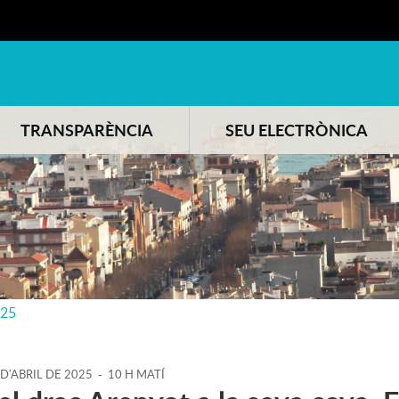
TRANSPARÈNCIA
SEU ELECTRÒNICA
025
D'
ABRIL
DE
2025
-
10 H MATÍ