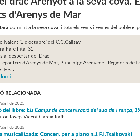
 el drac Arenyot a la seva cova.
ts d'Arenys de Mar
arà dormint a la seva cova, i tots els veïns i veïnes del poble el p
olivalent '1 d'octubre' del C.C.Calisay
ra Pare Fita, 31
s al despertar del Drac
Geganters d'Arenys de Mar, Pubillatge Arenyenc i Regidoria de F
e:
Festa
Jordi
Ó RELACIONADA
'
abril
de
2025
 del llibre:
Els Camps de concentració del sud de França, 193
utor Josep-Vicent Garcia Raffi
'
abril
de
2025
 musicalitzada: Concert per a piano n.1 P.I.Txaikovski