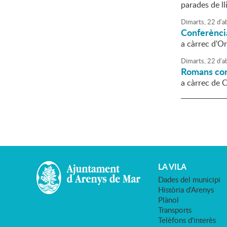
parades de ll
Dimarts,
22
d'
ab
Conferència
a càrrec d'Or
Dimarts,
22
d'
ab
Romans con
a càrrec de 
LA VILA
Dades del municipi
Història d'Arenys
Plànol
Transports
Telèfons d'interès