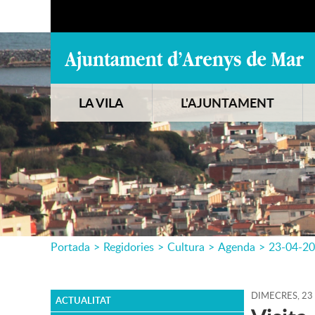
LA VILA
L'AJUNTAMENT
Portada
>
Regidories
>
Cultura
>
Agenda
>
23-04-2
DIMECRES,
23
ACTUALITAT