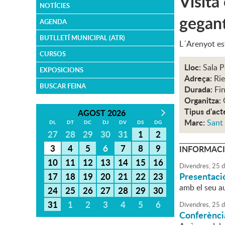
Visita
NOTÍCIES
gegan
AGENDA
BUTLLETÍ MUNICIPAL (ATR)
L´Arenyot est
CURSOS
Lloc:
Sala P
EXPOSICIONS
Adreça:
Rie
BUSCAR FEINA
Durada:
Fin
Organitza:
Tipus d'act
AGOST 2026
Marc:
Sant 
DL
DT
DC
DJ
DV
DS
DG
27
28
29
30
31
1
2
3
4
5
6
7
8
9
INFORMACI
10
11
12
13
14
15
16
Divendres,
25
d
Presentació
17
18
19
20
21
22
23
amb el seu a
24
25
26
27
28
29
30
31
1
2
3
4
5
6
Divendres,
25
d
Conferència