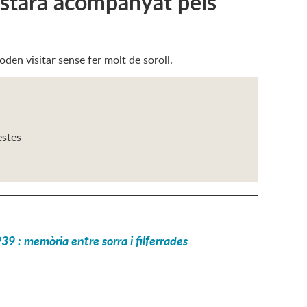
 Estarà acompanyat pels
oden visitar sense fer molt de soroll.
estes
9 : memòria entre sorra i filferrades