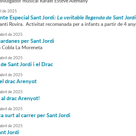
 divulgador musical Rafael Esteve Alemany
l
de
2025
nte Especial Sant Jordi:
La veritable llegenda de Sant Jordi
anti Rovira. Activitat recomanada per a infants a partir de 4 any
abril
de
2025
sardanes per Sant Jordi
la Cobla La Moreneta
abril
de
2025
 de Sant Jordi i el Drac
abril
de
2025
el drac Arenyot
abril
de
2025
al drac Arenyot!
abril
de
2025
a surt al carrer per Sant Jordi
abril
de
2025
nt Jordi