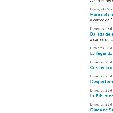
A càrrec del
Dijous,
24
d'
abri
Hora del co
a carrèc de S
Dimecres,
23
d'
Ballada de 
a càrrec de 
Dimecres,
23
d'
La llegenda
Dimecres,
23
d'
Cercavila d
Dimecres,
23
d'
Despertem 
Dimecres,
23
d'
La Bibliotec
Dimecres,
23
d'
Diada de Sa