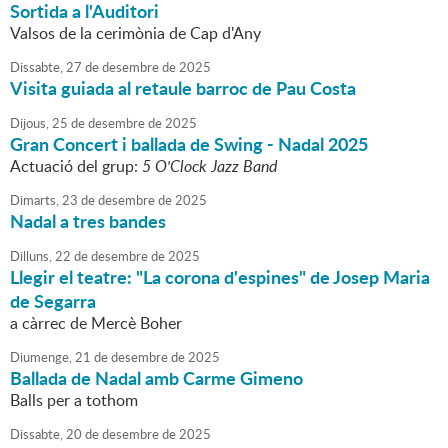
Sortida a l'Auditori
Valsos de la cerimònia de Cap d'Any
Dissabte,
27
de
desembre
de
2025
Visita guiada al retaule barroc de Pau Costa
Dijous,
25
de
desembre
de
2025
Gran Concert i ballada de Swing - Nadal 2025
Actuació del grup:
5 O'Clock Jazz Band
Dimarts,
23
de
desembre
de
2025
Nadal a tres bandes
Dilluns,
22
de
desembre
de
2025
Llegir el teatre: "La corona d'espines" de Josep Maria
de Segarra
a càrrec de Mercè Boher
Diumenge,
21
de
desembre
de
2025
Ballada de Nadal amb Carme Gimeno
Balls per a tothom
Dissabte,
20
de
desembre
de
2025