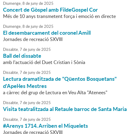
Diumenge,
8
de
juny
de
2025
Concert de Gòspel amb FildeGospel Cor
Més de 10 anys transmetent força i emoció en directe
Diumenge,
8
de
juny
de
2025
El desembarcament del coronel Amill
Jornades de recreació SXVIII
Dissabte,
7
de
juny
de
2025
Ball del dissabte
amb l'actuació del Duet Cristian i Sònia
Dissabte,
7
de
juny
de
2025
Lectura dramatitzada de "Qüentos Bosquetans"
d'Apel·les Mestres
a càrrec del grup de Lectura en Veu Alta "Atenees"
Dissabte,
7
de
juny
de
2025
Visita teatralitzada al Retaule barroc de Santa Maria
Dissabte,
7
de
juny
de
2025
#Arenys 1714. Arriben el Miquelets
Jornades de recreació SXVIII