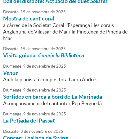
Ball del dissabte: Actuació del duet
Solistes
Dissabte,
15
de
novembre
de
2025
Mostra de cant coral
a càrrec de la Societat Coral l'Esperança i les corals
Anglentina de Vilassar de Mar i la Pinetenca de Pineda de
Mar
Dissabte,
15
de
novembre
de
2025
Visita guiada:
Coneix la Biblioteca
Diumenge,
9
de
novembre
de
2025
Venus
Amb la pianista i compositora Laura Andrés.
Diumenge,
9
de
novembre
de
2025
Sortides en barca a bord de La Marinada
Acompanyament del cantautor Pep Berguedà
Diumenge,
9
de
novembre
de
2025
La Petjada del Passat
Dissabte,
8
de
novembre
de
2025
Concert i ballada de Swing