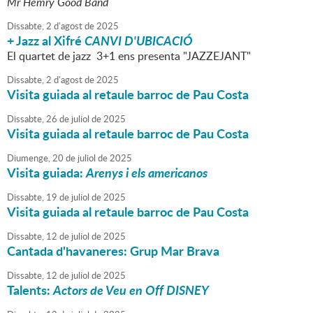
Mr Hemry Good Band
Dissabte,
2
d'
agost
de
2025
+ Jazz al Xifré
CANVI D'UBICACIÓ
El quartet de jazz 3+1 ens presenta "JAZZEJANT"
Dissabte,
2
d'
agost
de
2025
Visita guiada al retaule barroc de Pau Costa
Dissabte,
26
de
juliol
de
2025
Visita guiada al retaule barroc de Pau Costa
Diumenge,
20
de
juliol
de
2025
Visita guiada:
Arenys i els americanos
Dissabte,
19
de
juliol
de
2025
Visita guiada al retaule barroc de Pau Costa
Dissabte,
12
de
juliol
de
2025
Cantada d'havaneres: Grup Mar Brava
Dissabte,
12
de
juliol
de
2025
Talents:
Actors de Veu en Off DISNEY