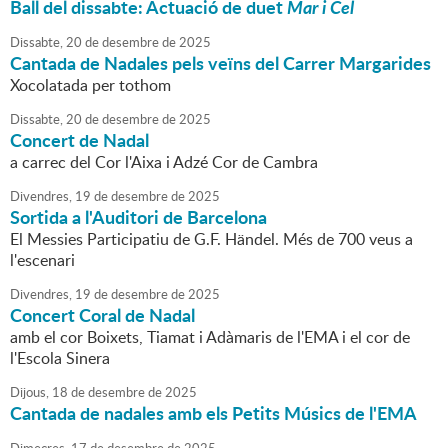
Ball del dissabte: Actuació de duet
Mar i Cel
Dissabte,
20
de
desembre
de
2025
Cantada de Nadales pels veïns del Carrer Margarides
Xocolatada per tothom
Dissabte,
20
de
desembre
de
2025
Concert de Nadal
a carrec del Cor l'Aixa i Adzé Cor de Cambra
Divendres,
19
de
desembre
de
2025
Sortida a l'Auditori de Barcelona
El Messies Participatiu de G.F. Händel. Més de 700 veus a
l'escenari
Divendres,
19
de
desembre
de
2025
Concert Coral de Nadal
amb el cor Boixets, Tiamat i Adàmaris de l'EMA i el cor de
l'Escola Sinera
Dijous,
18
de
desembre
de
2025
Cantada de nadales amb els Petits Músics de l'EMA