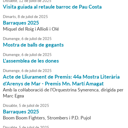
Dissabte,
12
de
juliol
de
2025
Visita guiada al retaule barroc de Pau Costa
Dimarts,
8
de
juliol
de
2025
Barraques 2025
Miquel del Roig i Allioli i Olé
Diumenge,
6
de
juliol
de
2025
Mostra de balls de gegants
Diumenge,
6
de
juliol
de
2025
L'assemblea de les dones
Diumenge,
6
de
juliol
de
2025
Acte de Lliurament de Premis: 44a Mostra Literària
d'Arenys de Mar - Premis Mn. Martí Amagat
Amb la col·laboració de l'Orquestrina Synerenca, dirigida per
Marc Egea
Dissabte,
5
de
juliol
de
2025
Barraques 2025
Boom Boom Fighters, Strombers i P.D. Pujol
Dissabte,
5
de
juliol
de
2025