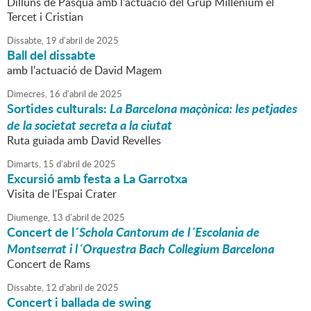
Dilluns de Pasqua amb l'actuació del Grup Millenium el
Tercet i Cristian
Dissabte,
19
d'
abril
de
2025
Ball del dissabte
amb l'actuació de David Magem
Dimecres,
16
d'
abril
de
2025
Sortides culturals:
La Barcelona maçònica: les petjades
de la societat secreta a la ciutat
Ruta guiada amb David Revelles
Dimarts,
15
d'
abril
de
2025
Excursió amb festa a La Garrotxa
Visita de l'Espai Crater
Diumenge,
13
d'
abril
de
2025
Concert de l´
Schola Cantorum de l´Escolania de
Montserrat i l´Orquestra Bach Collegium Barcelona
Concert de Rams
Dissabte,
12
d'
abril
de
2025
Concert i ballada de swing