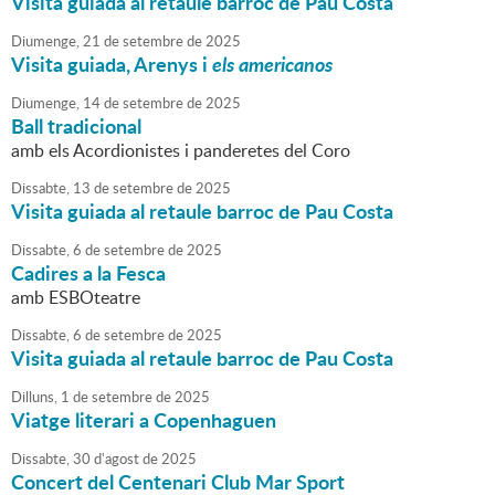
Visita guiada al retaule barroc de Pau Costa
Diumenge,
21
de
setembre
de
2025
Visita guiada, Arenys i
els americanos
Diumenge,
14
de
setembre
de
2025
Ball tradicional
amb els Acordionistes i panderetes del Coro
Dissabte,
13
de
setembre
de
2025
Visita guiada al retaule barroc de Pau Costa
Dissabte,
6
de
setembre
de
2025
Cadires a la Fesca
amb ESBOteatre
Dissabte,
6
de
setembre
de
2025
Visita guiada al retaule barroc de Pau Costa
Dilluns,
1
de
setembre
de
2025
Viatge literari a Copenhaguen
Dissabte,
30
d'
agost
de
2025
Concert del Centenari Club Mar Sport