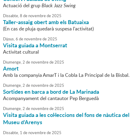
Actuació del grup
Black Jazz Swing
Dissabte,
8
de
novembre
de
2025
Taller-assaig obert amb els Batuaixa
(En cas de pluja quedarà suspesa l'activitat)
Dijous,
6
de
novembre
de
2025
Visita guiada a Montserrat
Activitat cultural
Diumenge,
2
de
novembre
de
2025
Amort
Amb la companyia AmarT i la Cobla La Principal de la Bisbal.
Diumenge,
2
de
novembre
de
2025
Sortides en barca a bord de La Marinada
Acompanyament del cantautor Pep Berguedà
Diumenge,
2
de
novembre
de
2025
Visita guiada a les col·leccions del fons de nàutica del
Museu d'Arenys
Dissabte,
1
de
novembre
de
2025