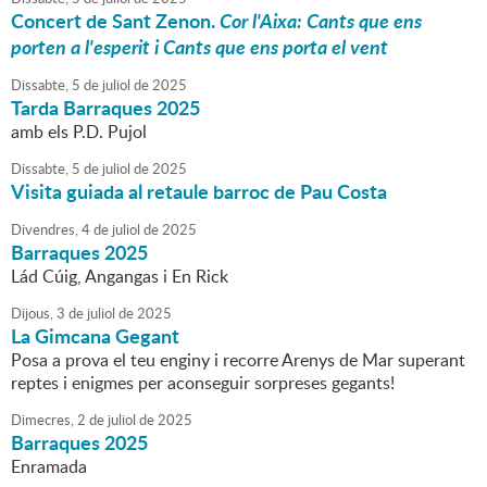
Concert de Sant Zenon.
Cor l'Aixa: Cants que ens
porten a l'esperit i Cants que ens porta el vent
Dissabte,
5
de
juliol
de
2025
Tarda Barraques 2025
amb els P.D. Pujol
Dissabte,
5
de
juliol
de
2025
Visita guiada al retaule barroc de Pau Costa
Divendres,
4
de
juliol
de
2025
Barraques 2025
Lád Cúig, Angangas i En Rick
Dijous,
3
de
juliol
de
2025
La Gimcana Gegant
Posa a prova el teu enginy i recorre Arenys de Mar superant
reptes i enigmes per aconseguir sorpreses gegants!
Dimecres,
2
de
juliol
de
2025
Barraques 2025
Enramada