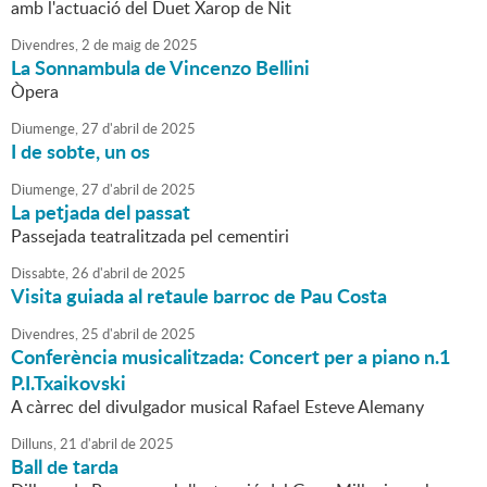
amb l'actuació del Duet Xarop de Nit
Divendres,
2
de
maig
de
2025
La Sonnambula de Vincenzo Bellini
Òpera
Diumenge,
27
d'
abril
de
2025
I de sobte, un os
Diumenge,
27
d'
abril
de
2025
La petjada del passat
Passejada teatralitzada pel cementiri
Dissabte,
26
d'
abril
de
2025
Visita guiada al retaule barroc de Pau Costa
Divendres,
25
d'
abril
de
2025
Conferència musicalitzada: Concert per a piano n.1
P.I.Txaikovski
A càrrec del divulgador musical Rafael Esteve Alemany
Dilluns,
21
d'
abril
de
2025
Ball de tarda