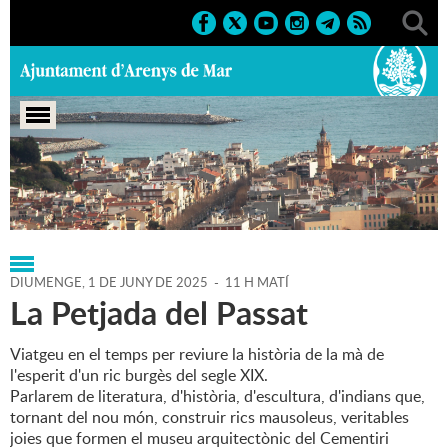
Portada
>
Regidories
>
Cultura
>
Agenda
>
01-06-2025
DIUMENGE,
1
DE
JUNY
DE
2025
-
11 H MATÍ
La Petjada del Passat
Viatgeu en el temps per reviure la història de la mà de
l'esperit d'un ric burgès del segle XIX.
Parlarem de literatura, d'història, d'escultura, d'indians que,
tornant del nou món, construir rics mausoleus, veritables
joies que formen el museu arquitectònic del Cementiri