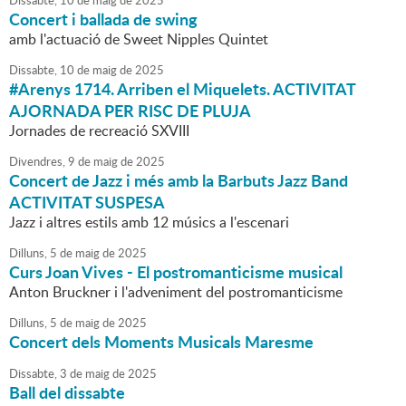
Dissabte,
10
de
maig
de
2025
Concert i ballada de swing
amb l'actuació de Sweet Nipples Quintet
Dissabte,
10
de
maig
de
2025
#Arenys 1714. Arriben el Miquelets.
ACTIVITAT
AJORNADA PER RISC DE PLUJA
Jornades de recreació SXVIII
Divendres,
9
de
maig
de
2025
Concert de Jazz i més amb la Barbuts Jazz Band
ACTIVITAT SUSPESA
Jazz i altres estils amb 12 músics a l'escenari
Dilluns,
5
de
maig
de
2025
Curs Joan Vives - El postromanticisme musical
Anton Bruckner i l'adveniment del postromanticisme
Dilluns,
5
de
maig
de
2025
Concert dels Moments Musicals Maresme
Dissabte,
3
de
maig
de
2025
Ball del dissabte