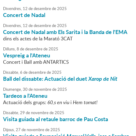
Divendres,
12
de
desembre
de
2025
Concert de Nadal
Divendres,
12
de
desembre
de
2025
Concert de Nadal amb Els Sarita i la Banda de l'EMA
dins els actes de la Marató 3CAT
Dilluns,
8
de
desembre
de
2025
Vespreig a l'Ateneu
Concert i Ball amb ANTARTICS
Dissabte,
6
de
desembre
de
2025
Ball del dissabte: Actuació del duet
Xarop de Nit
Diumenge,
30
de
novembre
de
2025
Tardeos a l'Ateneu
Actuació dels grups:
60,s en viu
i
Hem tornat!
Dissabte,
29
de
novembre
de
2025
Visita guiada al retaule barroc de Pau Costa
Dijous,
27
de
novembre
de
2025