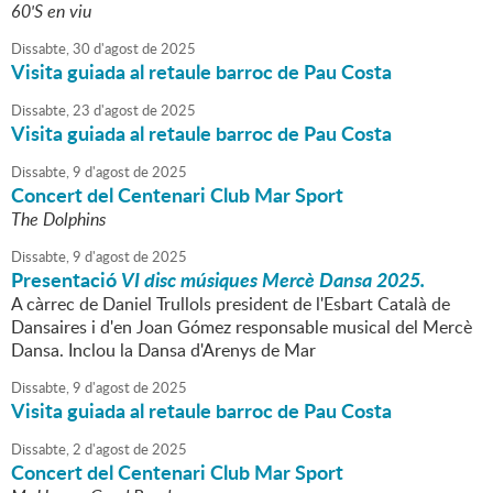
60'S en viu
Dissabte,
30
d'
agost
de
2025
Visita guiada al retaule barroc de Pau Costa
Dissabte,
23
d'
agost
de
2025
Visita guiada al retaule barroc de Pau Costa
Dissabte,
9
d'
agost
de
2025
Concert del Centenari Club Mar Sport
The Dolphins
Dissabte,
9
d'
agost
de
2025
Presentació
VI disc músiques Mercè Dansa 2025.
A càrrec de Daniel Trullols president de l'Esbart Català de
Dansaires i d'en Joan Gómez responsable musical del Mercè
Dansa. Inclou la Dansa d'Arenys de Mar
Dissabte,
9
d'
agost
de
2025
Visita guiada al retaule barroc de Pau Costa
Dissabte,
2
d'
agost
de
2025
Concert del Centenari Club Mar Sport