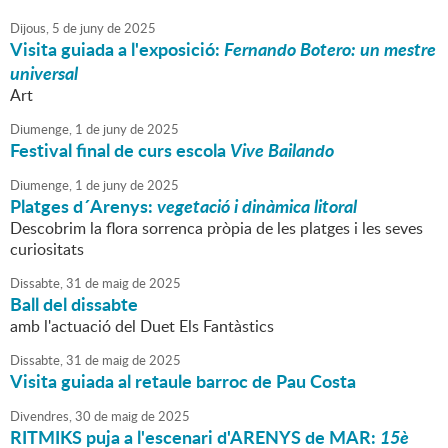
Dijous,
5
de
juny
de
2025
Visita guiada a l'exposició:
Fernando Botero: un mestre
universal
Art
Diumenge,
1
de
juny
de
2025
Festival final de curs escola
Vive Bailando
Diumenge,
1
de
juny
de
2025
Platges d´Arenys:
vegetació i dinàmica litoral
Descobrim la flora sorrenca pròpia de les platges i les seves
curiositats
Dissabte,
31
de
maig
de
2025
Ball del dissabte
amb l'actuació del Duet Els Fantàstics
Dissabte,
31
de
maig
de
2025
Visita guiada al retaule barroc de Pau Costa
Divendres,
30
de
maig
de
2025
RITMIKS puja a l'escenari d'ARENYS de MAR:
15è