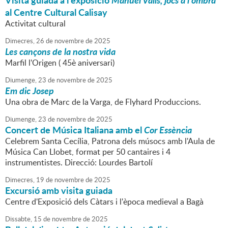
Visita guiada a l'exposició
Manuel Valls, jocs a l'ombra
al Centre Cultural Calisay
Activitat cultural
Dimecres,
26
de
novembre
de
2025
Les cançons de la nostra vida
Marfil l'Origen ( 45è aniversari)
Diumenge,
23
de
novembre
de
2025
Em dic Josep
Una obra de Marc de la Varga, de Flyhard Produccions.
Diumenge,
23
de
novembre
de
2025
Concert de Música Italiana amb el
Cor Essència
Celebrem Santa Cecília, Patrona dels músocs amb l'Aula de
Música Can Llobet, format per 50 cantaires i 4
instrumentistes. Direcció: Lourdes Bartolí
Dimecres,
19
de
novembre
de
2025
Excursió amb visita guiada
Centre d'Exposició dels Càtars i l'època medieval a Bagà
Dissabte,
15
de
novembre
de
2025