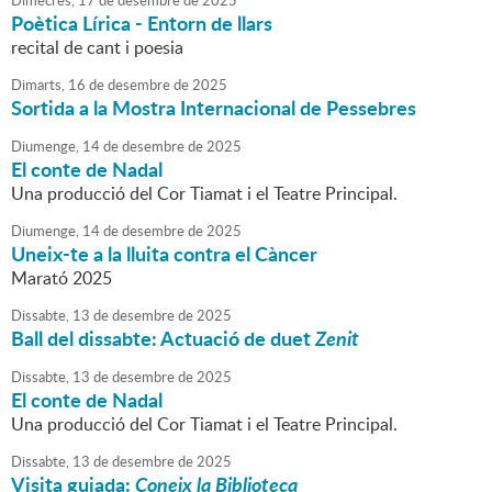
Dimecres,
17
de
desembre
de
2025
Poètica Lírica - Entorn de llars
recital de cant i poesia
Dimarts,
16
de
desembre
de
2025
Sortida a la Mostra Internacional de Pessebres
Diumenge,
14
de
desembre
de
2025
El conte de Nadal
Una producció del Cor Tiamat i el Teatre Principal.
Diumenge,
14
de
desembre
de
2025
Uneix-te a la lluita contra el Càncer
Marató 2025
Dissabte,
13
de
desembre
de
2025
Ball del dissabte: Actuació de duet
Zenit
Dissabte,
13
de
desembre
de
2025
El conte de Nadal
Una producció del Cor Tiamat i el Teatre Principal.
Dissabte,
13
de
desembre
de
2025
Visita guiada:
Coneix la Biblioteca