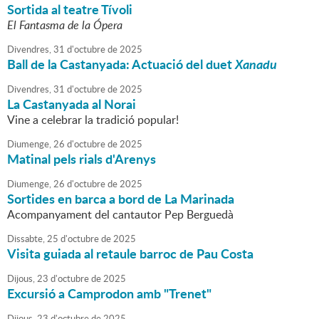
Sortida al teatre Tívoli
El Fantasma de la Ópera
Divendres,
31
d'
octubre
de
2025
Ball de la Castanyada: Actuació del
duet
Xanadu
Divendres,
31
d'
octubre
de
2025
La Castanyada al Norai
Vine a celebrar la tradició popular!
Diumenge,
26
d'
octubre
de
2025
Matinal pels rials d'Arenys
Diumenge,
26
d'
octubre
de
2025
Sortides en barca a bord de La Marinada
Acompanyament del cantautor Pep Berguedà
Dissabte,
25
d'
octubre
de
2025
Visita guiada al retaule barroc de Pau Costa
Dijous,
23
d'
octubre
de
2025
Excursió a Camprodon amb "Trenet"
Dijous,
23
d'
octubre
de
2025