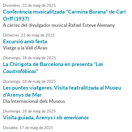
Divendres,
23
de
maig
de
2025
Conferència musicalitzada "Carmina Burana" de Carl
Orff (1937)
A càrrec del divulgador musical Rafael Esteve Alemany
Dimecres,
21
de
maig
de
2025
Excursió amb festa
Viatge a la Vall d'Aran
Diumenge,
18
de
maig
de
2025
La Chirigota de Barcelona en presenta
"Las
Caustrofóbicas"
Diumenge,
18
de
maig
de
2025
Les puntes viatgeres. Visita teatralitzada al Museu
d'Arenys de Mar
Dia Internacional dels Museus
Diumenge,
18
de
maig
de
2025
Visita guiada, Arenys i
els
americanos
Dissabte,
17
de
maig
de
2025