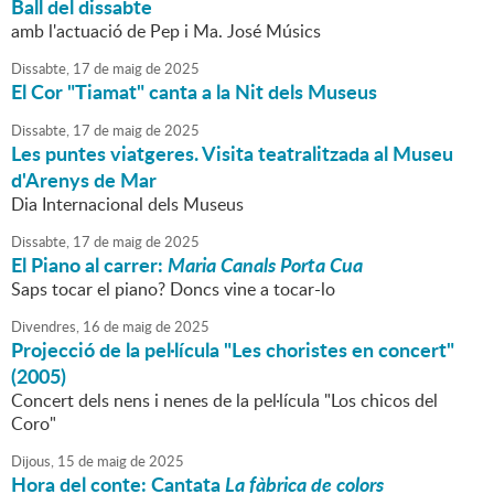
Ball del dissabte
amb l'actuació de Pep i Ma. José Músics
Dissabte,
17
de
maig
de
2025
El Cor "Tiamat" canta a la Nit dels Museus
Dissabte,
17
de
maig
de
2025
Les puntes viatgeres. Visita teatralitzada al Museu
d'Arenys de Mar
Dia Internacional dels Museus
Dissabte,
17
de
maig
de
2025
El Piano al carrer:
Maria Canals Porta Cua
Saps tocar el piano? Doncs vine a tocar-lo
Divendres,
16
de
maig
de
2025
Projecció de la pel·lícula "Les choristes en concert"
(2005)
Concert dels nens i nenes de la pel·lícula "Los chicos del
Coro"
Dijous,
15
de
maig
de
2025
Hora del conte: Cantata
La fàbrica de colors