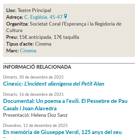
Lloc:
Teatre Principal
Adreça:
C. Església, 45-47
Organitza:
Societat Coral l'Esperança i la Regidoria de
Cultura
Preu:
15€ anticipada, 17€ taquilla
Tipus d'acte:
Cinema
Marc:
Cinema
INFORMACIÓ RELACIONADA
Dimarts,
30
de
desembre
de
2025
Cinexic:
L'incident alienígena del Petit Alan
Dimarts,
16
de
desembre
de
2025
Documental: Un poema a l'exili. El Pessebre de Pau
Casals i Joan Alavedra
Presentació: Helena Doz Sanz
Divendres,
12
de
desembre
de
2025
En memòria de Giuseppe Verdi, 125 anys del seu