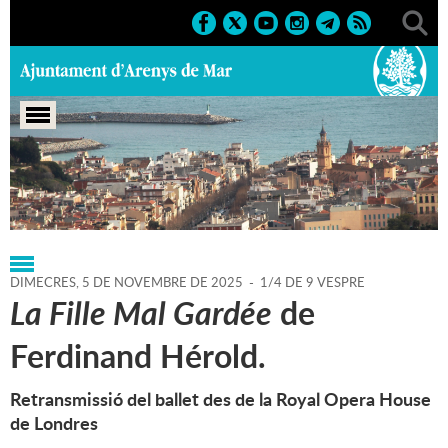
Portada
>
Regidories
>
Cultura
>
Agenda
>
05-11-2025
DIMECRES,
5
DE
NOVEMBRE
DE
2025
-
1/4 DE 9 VESPRE
La Fille Mal Gardée
de
Ferdinand Hérold.
Retransmissió del ballet des de la Royal Opera House
de Londres