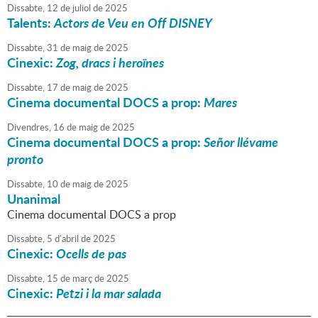
Dissabte,
12
de
juliol
de
2025
Talents:
Actors de Veu en Off DISNEY
Dissabte,
31
de
maig
de
2025
Cinexic:
Zog, dracs i heroïnes
Dissabte,
17
de
maig
de
2025
Cinema documental DOCS a prop:
Mares
Divendres,
16
de
maig
de
2025
Cinema documental DOCS a prop:
Señor llévame
pronto
Dissabte,
10
de
maig
de
2025
Unanimal
Cinema documental DOCS a prop
Dissabte,
5
d'
abril
de
2025
Cinexic:
Ocells de pas
Dissabte,
15
de
març
de
2025
Cinexic:
Petzi i la mar salada