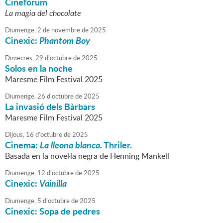
Cinefòrum
La magia del chocolate
Diumenge,
2
de
novembre
de
2025
Cinexic:
Phantom Boy
Dimecres,
29
d'
octubre
de
2025
Solos en la noche
Maresme Film Festival 2025
Diumenge,
26
d'
octubre
de
2025
La invasió dels Bàrbars
Maresme Film Festival 2025
Dijous,
16
d'
octubre
de
2025
Cinema:
La lleona blanca.
Thriler.
Basada en la novel·la negra de Henning Mankell
Diumenge,
12
d'
octubre
de
2025
Cinexic:
Vainilla
Diumenge,
5
d'
octubre
de
2025
Cinexic: Sopa de pedres