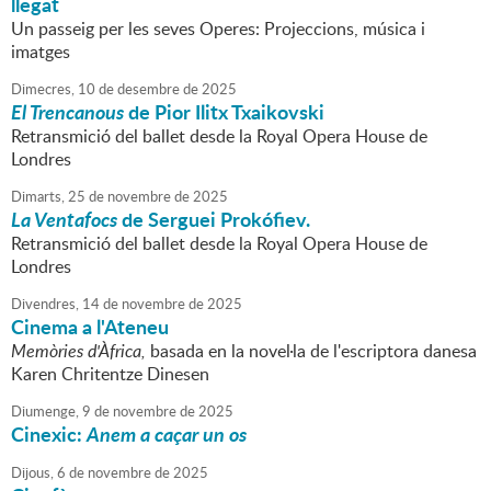
llegat
Un passeig per les seves Operes: Projeccions, música i
imatges
Dimecres,
10
de
desembre
de
2025
El Trencanous
de Pior Ilitx Txaikovski
Retransmició del ballet desde la Royal Opera House de
Londres
Dimarts,
25
de
novembre
de
2025
La Ventafocs
de Serguei Prokófiev.
Retransmició del ballet desde la Royal Opera House de
Londres
Divendres,
14
de
novembre
de
2025
Cinema a l'Ateneu
Memòries d'Àfrica,
basada en la novel·la de l'escriptora danesa
Karen Chritentze Dinesen
Diumenge,
9
de
novembre
de
2025
Cinexic:
Anem a caçar un os
Dijous,
6
de
novembre
de
2025