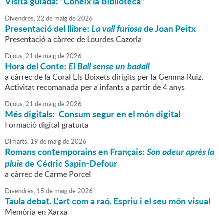
Visita guiada: "Coneix la Biblioteca"
Divendres,
22
de
maig
de
2026
Presentació del llibre:
La vall furiosa
de Joan Peitx
Presentació a càrrec de Lourdes Cazorla
Dijous,
21
de
maig
de
2026
Hora del Conte:
El Ball sense
un
badall
a càrrec de la Coral Els Boixets dirigits per la Gemma Ruiz.
Activitat recomanada per a infants a partir de 4 anys
Dijous,
21
de
maig
de
2026
Més digitals: Consum segur en el món digital
Formació digital gratuïta
Dimarts,
19
de
maig
de
2026
Romans contemporains en Français:
Son odeur après la
pluie
de Cédric Sapin-Defour
a càrrec de Carme Porcel
Divendres,
15
de
maig
de
2026
Taula debat. L'art com a raó. Espriu i el seu món visual
Memòria en Xarxa