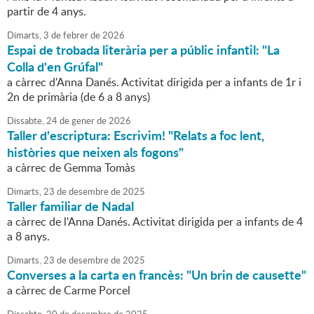
partir de 4 anys.
Dimarts,
3
de
febrer
de
2026
Espai de trobada literària per a públic infantil: "La
Colla d'en Grúfal"
a càrrec d'Anna Danés. Activitat dirigida per a infants de 1r i
2n de primària (de 6 a 8 anys)
Dissabte,
24
de
gener
de
2026
Taller d'escriptura: Escrivim! "Relats a foc lent,
històries que neixen als fogons"
a càrrec de Gemma Tomàs
Dimarts,
23
de
desembre
de
2025
Taller familiar de Nadal
a càrrec de l'Anna Danés. Activitat dirigida per a infants de 4
a 8 anys.
Dimarts,
23
de
desembre
de
2025
Converses a la carta en francès: "Un brin de causette"
a càrrec de Carme Porcel