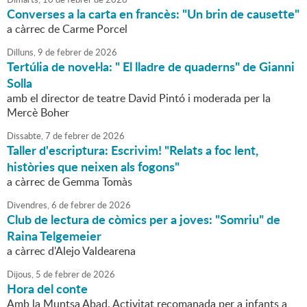
Converses a la carta en francès: "Un brin de causette"
a càrrec de Carme Porcel
Dilluns,
9
de
febrer
de
2026
Tertúlia de novel·la: " El lladre de quaderns" de Gianni
Solla
amb el director de teatre David Pintó i moderada per la
Mercè Boher
Dissabte,
7
de
febrer
de
2026
Taller d'escriptura: Escrivim! "Relats a foc lent,
històries que neixen als fogons"
a càrrec de Gemma Tomàs
Divendres,
6
de
febrer
de
2026
Club de lectura de còmics per a joves: "Somriu" de
Raina Telgemeier
a càrrec d'Alejo Valdearena
Dijous,
5
de
febrer
de
2026
Hora del conte
Amb la Muntsa Abad. Activitat recomanada per a infants a