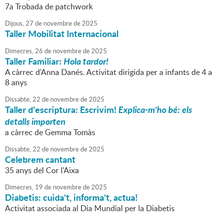
7a Trobada de patchwork
Dijous,
27
de
novembre
de
2025
Taller Mobilitat Internacional
Dimecres,
26
de
novembre
de
2025
Taller Familiar:
Hola tardor!
A càrrec d'Anna Danés. Activitat dirigida per a infants de 4 a
8 anys
Dissabte,
22
de
novembre
de
2025
Taller d'escriptura: Escrivim!
Explica-m'ho bé: els
detalls importen
a càrrec de Gemma Tomàs
Dissabte,
22
de
novembre
de
2025
Celebrem cantant
35 anys del Cor l'Aixa
Dimecres,
19
de
novembre
de
2025
Diabetis: cuida't, informa't, actua!
Activitat associada al Dia Mundial per la Diabetis