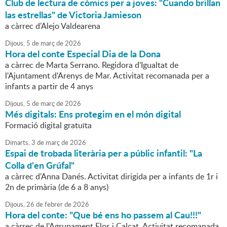
Club de lectura de còmics per a joves: "Cuando brillan
las estrellas" de Victoria Jamieson
a càrrec d'Alejo Valdearena
Dijous,
5
de
març
de
2026
Hora del conte Especial Dia de la Dona
a càrrec de Marta Serrano. Regidora d'Igualtat de
l'Ajuntament d'Arenys de Mar. Activitat recomanada per a
infants a partir de 4 anys
Dijous,
5
de
març
de
2026
Més digitals: Ens protegim en el món digital
Formació digital gratuïta
Dimarts,
3
de
març
de
2026
Espai de trobada literària per a públic infantil: "La
Colla d'en Grúfal"
a càrrec d'Anna Danés. Activitat dirigida per a infants de 1r i
2n de primària (de 6 a 8 anys)
Dijous,
26
de
febrer
de
2026
Hora del conte: "Que bé ens ho passem al Cau!!!"
a càrrec de l'Agrupament Flos i Calcat. Activitat recomanada