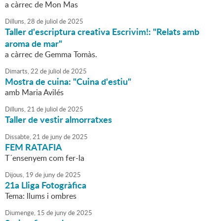
a càrrec de Mon Mas
Dilluns,
28
de
juliol
de
2025
Taller d'escriptura creativa Escrivim!: "Relats amb
aroma de mar"
a càrrec de Gemma Tomàs.
Dimarts,
22
de
juliol
de
2025
Mostra de cuina: "Cuina d'estiu"
amb Maria Avilés
Dilluns,
21
de
juliol
de
2025
Taller de vestir almorratxes
Dissabte,
21
de
juny
de
2025
FEM RATAFIA
T´ensenyem com fer-la
Dijous,
19
de
juny
de
2025
21a Lliga Fotogràfica
Tema: llums i ombres
Diumenge,
15
de
juny
de
2025