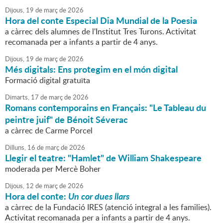
Dijous,
19
de
març
de
2026
Hora del conte Especial Dia Mundial de la Poesia
a càrrec dels alumnes de l'Institut Tres Turons. Activitat
recomanada per a infants a partir de 4 anys.
Dijous,
19
de
març
de
2026
Més digitals: Ens protegim en el món digital
Formació digital gratuïta
Dimarts,
17
de
març
de
2026
Romans contemporains en Français: "Le Tableau du
peintre juif" de Bénoit Séverac
a càrrec de Carme Porcel
Dilluns,
16
de
març
de
2026
Llegir el teatre: "Hamlet" de William Shakespeare
moderada per Mercè Boher
Dijous,
12
de
març
de
2026
Hora del conte:
Un cor dues llars
a càrrec de la Fundació IRES (atenció integral a les families).
Activitat recomanada per a infants a partir de 4 anys.