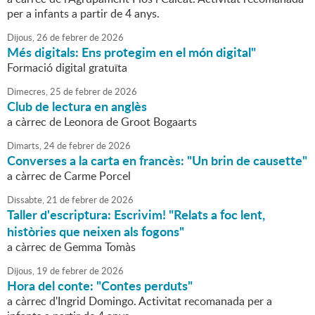
per a infants a partir de 4 anys.
Dijous,
26
de
febrer
de
2026
Més digitals: Ens protegim en el món digital"
Formació digital gratuïta
Dimecres,
25
de
febrer
de
2026
Club de lectura en anglès
a càrrec de Leonora de Groot Bogaarts
Dimarts,
24
de
febrer
de
2026
Converses a la carta en francès: "Un brin de causette"
a càrrec de Carme Porcel
Dissabte,
21
de
febrer
de
2026
Taller d'escriptura: Escrivim! "Relats a foc lent,
històries que neixen als fogons"
a càrrec de Gemma Tomàs
Dijous,
19
de
febrer
de
2026
Hora del conte: "Contes perduts"
a càrrec d'Ingrid Domingo. Activitat recomanada per a