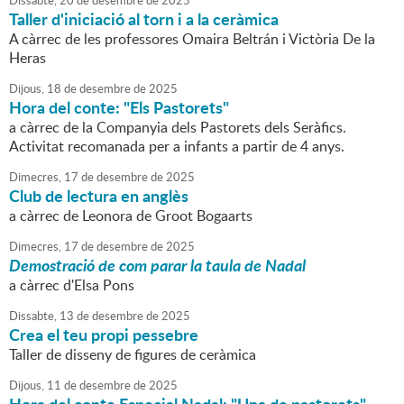
Dissabte,
20
de
desembre
de
2025
Taller d'iniciació al torn i a la ceràmica
A càrrec de les professores Omaira Beltrán i Victòria De la
Heras
Dijous,
18
de
desembre
de
2025
Hora del conte: "Els Pastorets"
a càrrec de la Companyia dels Pastorets dels Seràfics.
Activitat recomanada per a infants a partir de 4 anys.
Dimecres,
17
de
desembre
de
2025
Club de lectura en anglès
a càrrec de Leonora de Groot Bogaarts
Dimecres,
17
de
desembre
de
2025
Demostració de com parar la taula de Nadal
a càrrec d'Elsa Pons
Dissabte,
13
de
desembre
de
2025
Crea el teu propi pessebre
Taller de disseny de figures de ceràmica
Dijous,
11
de
desembre
de
2025