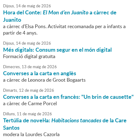
Dijous,
14
de
maig
de
2026
Hora del Conte:
El Mon d’en Juanito
a càrrec de
Juanito
a càrrec d'Elsa Pons. Activitat recomanada per a infants a
partir de 4 anys.
Dijous,
14
de
maig
de
2026
Més digitals: Consum segur en el món digital
Formació digital gratuïta
Dimecres,
13
de
maig
de
2026
Converses a la carta en anglès
a càrrec de Leonora de Groot Bogaarts
Dimarts,
12
de
maig
de
2026
Converses a la carta en francès: "Un brin de causette"
a càrrec de Carme Porcel
Dilluns,
11
de
maig
de
2026
Tertúlia de novel·la:
Habitacions tancades
de la Care
Santos
modera la Lourdes Cazorla