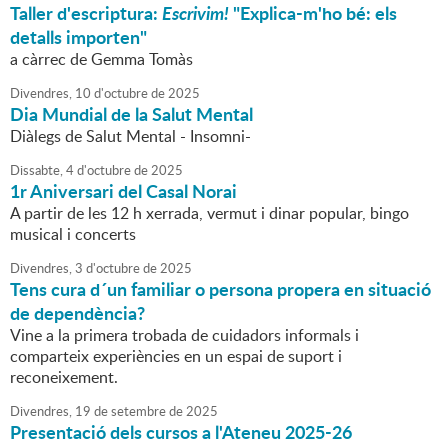
Taller d'escriptura:
Escrivim!
"Explica-m'ho bé: els
detalls importen"
a càrrec de Gemma Tomàs
Divendres,
10
d'
octubre
de
2025
Dia Mundial de la Salut Mental
Diàlegs de Salut Mental - Insomni-
Dissabte,
4
d'
octubre
de
2025
1r Aniversari del Casal Norai
A partir de les 12 h xerrada, vermut i dinar popular, bingo
musical i concerts
Divendres,
3
d'
octubre
de
2025
Tens cura d´un familiar o persona propera en situació
de dependència?
Vine a la primera trobada de cuidadors informals i
comparteix experiències en un espai de suport i
reconeixement.
Divendres,
19
de
setembre
de
2025
Presentació dels cursos a l'Ateneu 2025-26