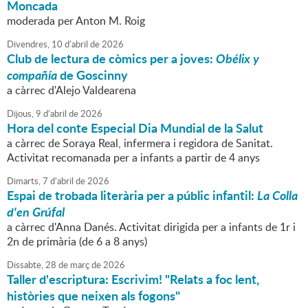
Moncada
moderada per Anton M. Roig
Divendres,
10
d'
abril
de
2026
Club de lectura de còmics per a joves:
Obélix y
compañía
de Goscinny
a càrrec d'Alejo Valdearena
Dijous,
9
d'
abril
de
2026
Hora del conte Especial Dia Mundial de la Salut
a càrrec de Soraya Real, infermera i regidora de Sanitat.
Activitat recomanada per a infants a partir de 4 anys
Dimarts,
7
d'
abril
de
2026
Espai de trobada literària per a públic infantil:
La Colla
d'en Grúfal
a càrrec d'Anna Danés. Activitat dirigida per a infants de 1r i
2n de primària (de 6 a 8 anys)
Dissabte,
28
de
març
de
2026
Taller d'escriptura: Escrivim! "Relats a foc lent,
històries que neixen als fogons"