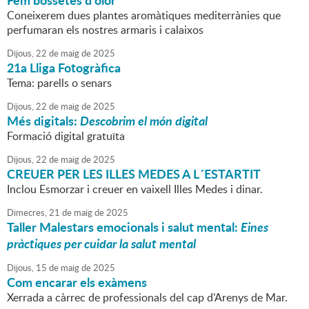
Fem bossetes d'olor
Coneixerem dues plantes aromàtiques mediterrànies que
perfumaran els nostres armaris i calaixos
Dijous,
22
de
maig
de
2025
21a Lliga Fotogràfica
Tema: parells o senars
Dijous,
22
de
maig
de
2025
Més digitals:
Descobrim el món digital
Formació digital gratuïta
Dijous,
22
de
maig
de
2025
CREUER PER LES ILLES MEDES A L´ESTARTIT
Inclou Esmorzar i creuer en vaixell Illes Medes i dinar.
Dimecres,
21
de
maig
de
2025
Taller Malestars emocionals i salut mental:
Eines
pràctiques per cuidar la salut mental
Dijous,
15
de
maig
de
2025
Com encarar els exàmens
Xerrada a càrrec de professionals del cap d'Arenys de Mar.