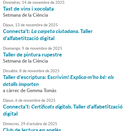
Divendres,
14
de
novembre
de
2025
Tast de vins i xocolata
Setmana de la Ciència
Dijous,
13
de
novembre
de
2025
Connecta't:
La carpeta ciutadana
. Taller
d'alfabetització digital
Diumenge,
9
de
novembre
de
2025
Taller de pintura rupestre
Setmana de la Ciència
Dissabte,
8
de
novembre
de
2025
Taller d'escriptura: Escrivim!
Explica-m'ho bé: els
detalls importen
a càrrec de Gemma Tomàs
Dijous,
6
de
novembre
de
2025
Connecta't:
Certificats digitals
. Taller d'alfabetització
digital
Dimecres,
29
d'
octubre
de
2025
Club de lectura en anglès