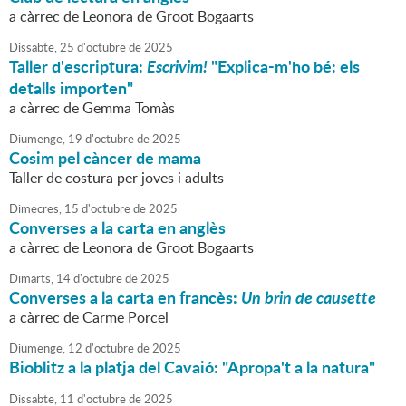
a càrrec de Leonora de Groot Bogaarts
Dissabte,
25
d'
octubre
de
2025
Taller d'escriptura:
Escrivim!
"Explica-m'ho bé: els
detalls importen"
a càrrec de Gemma Tomàs
Diumenge,
19
d'
octubre
de
2025
Cosim pel càncer de mama
Taller de costura per joves i adults
Dimecres,
15
d'
octubre
de
2025
Converses a la carta en anglès
a càrrec de Leonora de Groot Bogaarts
Dimarts,
14
d'
octubre
de
2025
Converses a la carta en francès:
Un brin de causette
a càrrec de Carme Porcel
Diumenge,
12
d'
octubre
de
2025
Bioblitz a la platja del Cavaió: "Apropa't a la natura"
Dissabte,
11
d'
octubre
de
2025