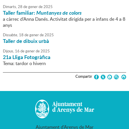
Dimarts,
28
de
gener
de
2025
Taller familiar:
Muntanyes de colors
a càrrec d'Anna Danés. Activitat dirigida per a infans de 4 a 8
anys
Dissabte,
18
de
gener
de
2025
Taller de dibuix urbà
Dijous,
16
de
gener
de
2025
21a Lliga Fotogràfica
Tema: tardor o hivern
Compartir
Ajuntament d'Arenys de Mar