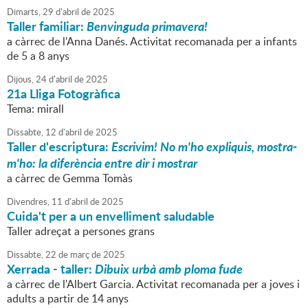
Dimarts,
29
d'
abril
de
2025
Taller familiar:
Benvinguda primavera!
a càrrec de l'Anna Danés. Activitat recomanada per a infants
de 5 a 8 anys
Dijous,
24
d'
abril
de
2025
21a Lliga Fotogràfica
Tema: mirall
Dissabte,
12
d'
abril
de
2025
Taller d'escriptura:
Escrivim! No m'ho expliquis, mostra-
m'ho: la diferència entre dir i mostrar
a càrrec de Gemma Tomàs
Divendres,
11
d'
abril
de
2025
Cuida't per a un envelliment saludable
Taller adreçat a persones grans
Dissabte,
22
de
març
de
2025
Xerrada - taller:
Dibuix urbà amb ploma fude
a càrrec de l'Albert Garcia. Activitat recomanada per a joves i
adults a partir de 14 anys