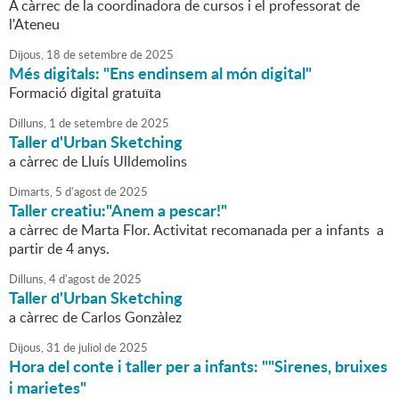
A càrrec de la coordinadora de cursos i el professorat de
l'Ateneu
Dijous,
18
de
setembre
de
2025
Més digitals: "Ens endinsem al món digital"
Formació digital gratuïta
Dilluns,
1
de
setembre
de
2025
Taller d'Urban Sketching
a càrrec de Lluís Ulldemolins
Dimarts,
5
d'
agost
de
2025
Taller creatiu:"Anem a pescar!"
a càrrec de Marta Flor. Activitat recomanada per a infants a
partir de 4 anys.
Dilluns,
4
d'
agost
de
2025
Taller d'Urban Sketching
a càrrec de Carlos Gonzàlez
Dijous,
31
de
juliol
de
2025
Hora del conte i taller per a infants: ""Sirenes, bruixes
i marietes"