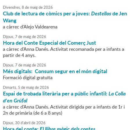
Divendres,
8
de
maig
de
2026
Club de lectura de còmics per a joves:
Destellos
de Jen
Wang
a càrrec d'Alejo Valdearena
Dijous,
7
de
maig
de
2026
Hora del Conte Especial del Comerç Just
a càrrec d'Anna Danés. Activitat recomanada per a infants a
partir de 4 anys.
Dijous,
7
de
maig
de
2026
Més digitals: Consum segur en el món digital
Formació digital gratuïta
Dimarts,
5
de
maig
de
2026
Espai de trobada literària per a públic infantil:
La Colla
d'en Grúfal
a càrrec d'Anna Danés. Activitat dirigida per a infants de 1r i
2n de primària (de 6 a 8 anys)
Dijous,
30
d'
abril
de
2026
Hora del conte:
El llibre màgic dels contes