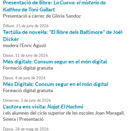
Presentació de llibre:
La Cueva: el misterio de
Kalthea
de Toni Gallart
Presentació a càrrec de Glòria Sandoz
Dilluns,
15
de
juny
de
2026
Tertúlia de novel·la: "El llibre dels Baltimore" de Joël
Dicker
modera l'Enric Agustí
Dijous,
11
de
juny
de
2026
Més digitals: Consum segur en el món digital
Formació digital gratuïta
Dijous,
4
de
juny
de
2026
Més Digitals: Consum segur en el món digital
Formació digital gratuïta
Dimecres,
3
de
juny
de
2026
L'autora ens visita:
Najat El Hachmi
i els alumnes del cicle superior de les escoles Joan Maragall,
Sinera i Presentació
Dijous,
28
de
maig
de
2026