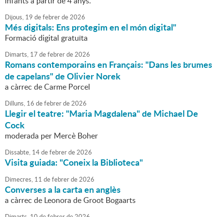
infants a partir de 4 anys.
Dijous,
19
de
febrer
de
2026
Més digitals: Ens protegim en el món digital"
Formació digital gratuïta
Dimarts,
17
de
febrer
de
2026
Romans contemporains en Français: "Dans les brumes
de capelans" de Olivier Norek
a càrrec de Carme Porcel
Dilluns,
16
de
febrer
de
2026
Llegir el teatre: "Maria Magdalena" de Michael De
Cock
moderada per Mercè Boher
Dissabte,
14
de
febrer
de
2026
Visita guiada: "Coneix la Biblioteca"
Dimecres,
11
de
febrer
de
2026
Converses a la carta en anglès
a càrrec de Leonora de Groot Bogaarts
Dimarts,
10
de
febrer
de
2026