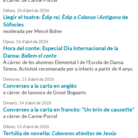
a càrrec de Carme Porcel
Dilluns,
20
d'
abril
de
2026
Llegir el teatre:
Èdip rei, Èdip a Colonos i Antígona
de
Sòfocles
moderada per Mercè Boher
Dijous,
16
d'
abril
de
2026
Hora del conte: Especial Dia Internacional de la
Dansa:
Ballem el conte
A càrrec de les alumnes Elemental I de l'Escola de Dansa
Sinera. Activitat recomanada per a infants a partir de 4 anys.
Dimecres,
15
d'
abril
de
2026
Converses a la carta en anglès
a càrrec de Leonora de Groot Bogaarts
Dimarts,
14
d'
abril
de
2026
Converses a la carta en francès: "Un brin de causette"
a càrrec de Carme Porcel
Dilluns,
13
d'
abril
de
2026
Tertúlia de novel·la:
Calaveres atònites
de Jesús