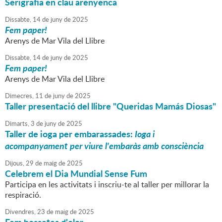
Serigrafia en clau arenyenca
Dissabte,
14
de
juny
de
2025
Fem paper!
Arenys de Mar Vila del Llibre
Dissabte,
14
de
juny
de
2025
Fem paper!
Arenys de Mar Vila del Llibre
Dimecres,
11
de
juny
de
2025
Taller presentació del llibre "Queridas Mamás Diosas"
Dimarts,
3
de
juny
de
2025
Taller de ioga per embarassades:
Ioga i
acompanyament per viure l'embaràs amb consciència
Dijous,
29
de
maig
de
2025
Celebrem el Dia Mundial Sense Fum
Participa en les activitats i inscriu-te al taller per millorar la
respiració.
Divendres,
23
de
maig
de
2025