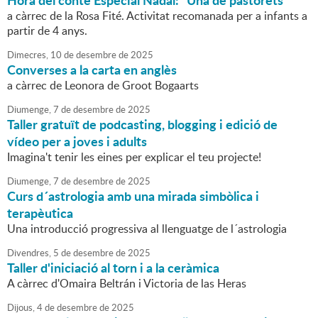
Hora del conte Especial Nadal: "Una de pastorets"
a càrrec de la Rosa Fité. Activitat recomanada per a infants a
partir de 4 anys.
Dimecres,
10
de
desembre
de
2025
Converses a la carta en anglès
a càrrec de Leonora de Groot Bogaarts
Diumenge,
7
de
desembre
de
2025
Taller gratuït de podcasting, blogging i edició de
vídeo per a joves i adults
Imagina't tenir les eines per explicar el teu projecte!
Diumenge,
7
de
desembre
de
2025
Curs d´astrologia amb una mirada simbòlica i
terapèutica
Una introducció progressiva al llenguatge de l´astrologia
Divendres,
5
de
desembre
de
2025
Taller d'iniciació al torn i a la ceràmica
A càrrec d'Omaira Beltrán i Victoria de las Heras
Dijous,
4
de
desembre
de
2025