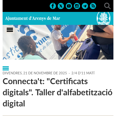
Portada
>
Regidories
>
Educació
>
Agenda
>
21-11-2025
DIVENDRES,
21
DE
NOVEMBRE
DE
2025
-
2/4 D'11 MATÍ
Connecta't: "Certificats
digitals". Taller d'alfabetització
digital