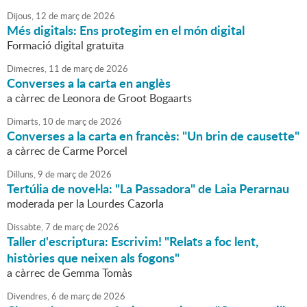
Dijous,
12
de
març
de
2026
Més digitals: Ens protegim en el món digital
Formació digital gratuïta
Dimecres,
11
de
març
de
2026
Converses a la carta en anglès
a càrrec de Leonora de Groot Bogaarts
Dimarts,
10
de
març
de
2026
Converses a la carta en francès: "Un brin de causette"
a càrrec de Carme Porcel
Dilluns,
9
de
març
de
2026
Tertúlia de novel·la: "La Passadora" de Laia Perarnau
moderada per la Lourdes Cazorla
Dissabte,
7
de
març
de
2026
Taller d'escriptura: Escrivim! "Relats a foc lent,
històries que neixen als fogons"
a càrrec de Gemma Tomàs
Divendres,
6
de
març
de
2026