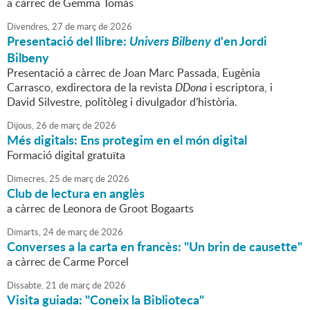
a càrrec de Gemma Tomàs
Divendres,
27
de
març
de
2026
Presentació del llibre:
Univers Bilbeny
d'en Jordi
Bilbeny
Presentació a càrrec de Joan Marc Passada, Eugènia
Carrasco, exdirectora de la revista
DDona
i escriptora, i
David Silvestre, politòleg i divulgador d’història.
Dijous,
26
de
març
de
2026
Més digitals: Ens protegim en el món digital
Formació digital gratuïta
Dimecres,
25
de
març
de
2026
Club de lectura en anglès
a càrrec de Leonora de Groot Bogaarts
Dimarts,
24
de
març
de
2026
Converses a la carta en francès: "Un brin de causette"
a càrrec de Carme Porcel
Dissabte,
21
de
març
de
2026
Visita guiada: "Coneix la Biblioteca"