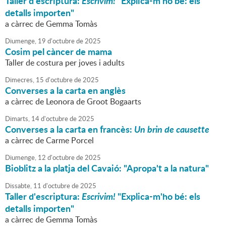
Taller d'escriptura:
Escrivim!
"Explica-m'ho bé: els
detalls importen"
a càrrec de Gemma Tomàs
Diumenge,
19
d'
octubre
de
2025
Cosim pel càncer de mama
Taller de costura per joves i adults
Dimecres,
15
d'
octubre
de
2025
Converses a la carta en anglès
a càrrec de Leonora de Groot Bogaarts
Dimarts,
14
d'
octubre
de
2025
Converses a la carta en francès:
Un brin de causette
a càrrec de Carme Porcel
Diumenge,
12
d'
octubre
de
2025
Bioblitz a la platja del Cavaió: "Apropa't a la natura"
Dissabte,
11
d'
octubre
de
2025
Taller d'escriptura:
Escrivim!
"Explica-m'ho bé: els
detalls importen"
a càrrec de Gemma Tomàs