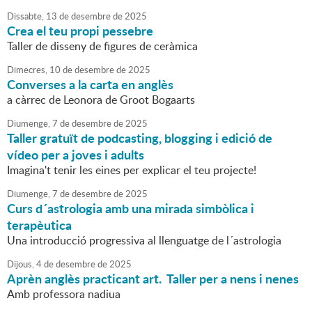
Dissabte,
13
de
desembre
de
2025
Crea el teu propi pessebre
Taller de disseny de figures de ceràmica
Dimecres,
10
de
desembre
de
2025
Converses a la carta en anglès
a càrrec de Leonora de Groot Bogaarts
Diumenge,
7
de
desembre
de
2025
Taller gratuït de podcasting, blogging i edició de
vídeo per a joves i adults
Imagina't tenir les eines per explicar el teu projecte!
Diumenge,
7
de
desembre
de
2025
Curs d´astrologia amb una mirada simbòlica i
terapèutica
Una introducció progressiva al llenguatge de l´astrologia
Dijous,
4
de
desembre
de
2025
Aprèn anglès practicant art. Taller per a nens i nenes
Amb professora nadiua