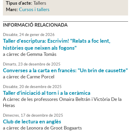
Tipus d'acte:
Tallers
Marc:
Cursos i tallers
INFORMACIÓ RELACIONADA
Dissabte,
24
de
gener
de
2026
Taller d'escriptura: Escrivim! "Relats a foc lent,
històries que neixen als fogons"
a càrrec de Gemma Tomàs
Dimarts,
23
de
desembre
de
2025
Converses a la carta en francès: "Un brin de causette"
a càrrec de Carme Porcel
Dissabte,
20
de
desembre
de
2025
Taller d'iniciació al torn i a la ceràmica
A càrrec de les professores Omaira Beltrán i Victòria De la
Heras
Dimecres,
17
de
desembre
de
2025
Club de lectura en anglès
a càrrec de Leonora de Groot Bogaarts