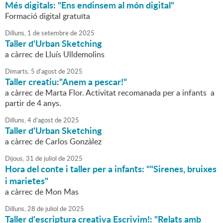
Més digitals: "Ens endinsem al món digital"
Formació digital gratuïta
Dilluns,
1
de
setembre
de
2025
Taller d'Urban Sketching
a càrrec de Lluís Ulldemolins
Dimarts,
5
d'
agost
de
2025
Taller creatiu:"Anem a pescar!"
a càrrec de Marta Flor. Activitat recomanada per a infants a
partir de 4 anys.
Dilluns,
4
d'
agost
de
2025
Taller d'Urban Sketching
a càrrec de Carlos Gonzàlez
Dijous,
31
de
juliol
de
2025
Hora del conte i taller per a infants: ""Sirenes, bruixes
i marietes"
a càrrec de Mon Mas
Dilluns,
28
de
juliol
de
2025
Taller d'escriptura creativa Escrivim!: "Relats amb