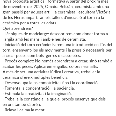
nova proposta artística i formativa A partir del pròxim mes
de novembre del 2025, Omaira Beltrán, ceramista amb una
gran passió per aquest art, i la ceramista i escultora Victòria
de les Heras impartiran els tallers d'iniciació al torn i a la
ceràmica per a totes les edats.
Què aprendrem?
· Tècniques de modelatge: descobrirem com donar forma a
l'argila amb les mans i amb eines de ceramista.
· Iniciació del torn ceràmic: Farem una introducció en l'ús del
torn, ensenyant-los els moviments i la pressió necessaris per
a crear peces com bols, gerres o cassoletes.
· Procés complet: No només aprendrem a crear, sinó també a
acabar les peces. Aplicarem engalbs, colors i esmalts.
A més de ser una activitat lúdica i creativa, treballar la
ceràmica ofereix múltiples beneficis:
· Desenvolupa la psicomotricitat fina i la coordinació.
· Fomenta la concentració i la paciència.
· Estimula la creativitat i la imaginació.
· Treballa la constància, ja que el procés ensenya que dels
errors també s'aprèn.
· Relaxa i calma la ment.