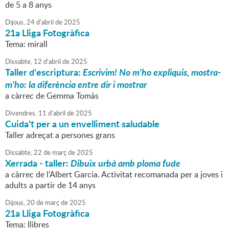
de 5 a 8 anys
Dijous,
24
d'
abril
de
2025
21a Lliga Fotogràfica
Tema: mirall
Dissabte,
12
d'
abril
de
2025
Taller d'escriptura:
Escrivim! No m'ho expliquis, mostra-
m'ho: la diferència entre dir i mostrar
a càrrec de Gemma Tomàs
Divendres,
11
d'
abril
de
2025
Cuida't per a un envelliment saludable
Taller adreçat a persones grans
Dissabte,
22
de
març
de
2025
Xerrada - taller:
Dibuix urbà amb ploma fude
a càrrec de l'Albert Garcia. Activitat recomanada per a joves i
adults a partir de 14 anys
Dijous,
20
de
març
de
2025
21a Lliga Fotogràfica
Tema: llibres