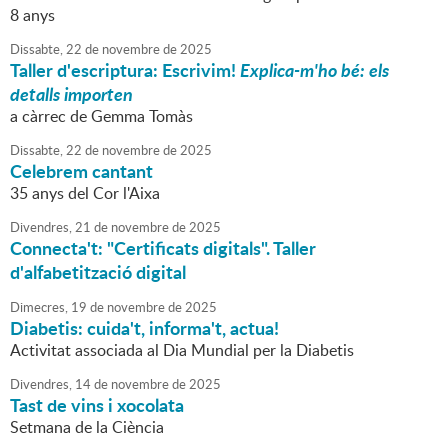
8 anys
Dissabte,
22
de
novembre
de
2025
Taller d'escriptura: Escrivim!
Explica-m'ho bé: els
detalls importen
a càrrec de Gemma Tomàs
Dissabte,
22
de
novembre
de
2025
Celebrem cantant
35 anys del Cor l'Aixa
Divendres,
21
de
novembre
de
2025
Connecta't: "Certificats digitals". Taller
d'alfabetització digital
Dimecres,
19
de
novembre
de
2025
Diabetis: cuida't, informa't, actua!
Activitat associada al Dia Mundial per la Diabetis
Divendres,
14
de
novembre
de
2025
Tast de vins i xocolata
Setmana de la Ciència