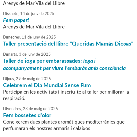
Arenys de Mar Vila del Llibre
Dissabte,
14
de
juny
de
2025
Fem paper!
Arenys de Mar Vila del Llibre
Dimecres,
11
de
juny
de
2025
Taller presentació del llibre "Queridas Mamás Diosas"
Dimarts,
3
de
juny
de
2025
Taller de ioga per embarassades:
Ioga i
acompanyament per viure l'embaràs amb consciència
Dijous,
29
de
maig
de
2025
Celebrem el Dia Mundial Sense Fum
Participa en les activitats i inscriu-te al taller per millorar la
respiració.
Divendres,
23
de
maig
de
2025
Fem bossetes d'olor
Coneixerem dues plantes aromàtiques mediterrànies que
perfumaran els nostres armaris i calaixos