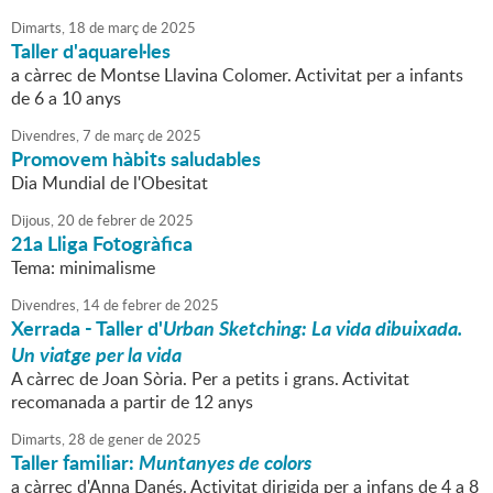
Dimarts,
18
de
març
de
2025
Taller d'aquarel·les
a càrrec de Montse Llavina Colomer. Activitat per a infants
de 6 a 10 anys
Divendres,
7
de
març
de
2025
Promovem hàbits saludables
Dia Mundial de l'Obesitat
Dijous,
20
de
febrer
de
2025
21a Lliga Fotogràfica
Tema: minimalisme
Divendres,
14
de
febrer
de
2025
Xerrada - Taller d'
Urban Sketching:
La vida dibuixada.
Un viatge per la vida
A càrrec de Joan Sòria. Per a petits i grans. Activitat
recomanada a partir de 12 anys
Dimarts,
28
de
gener
de
2025
Taller familiar:
Muntanyes de colors
a càrrec d'Anna Danés. Activitat dirigida per a infans de 4 a 8