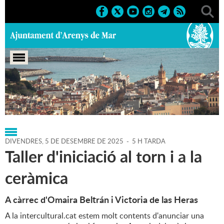
Portada
>
Regidories
>
Cultura
>
Agenda
>
05-12-2025
DIVENDRES,
5
DE
DESEMBRE
DE
2025
-
5 H TARDA
Taller d'iniciació al torn i a la
ceràmica
A càrrec d'Omaira Beltrán i Victoria de las Heras
A la intercultural.cat estem molt contents d'anunciar una