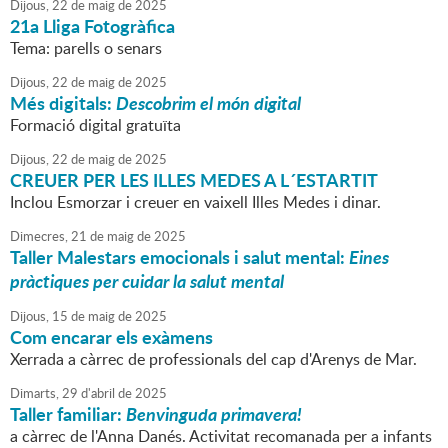
Dijous,
22
de
maig
de
2025
21a Lliga Fotogràfica
Tema: parells o senars
Dijous,
22
de
maig
de
2025
Més digitals:
Descobrim el món digital
Formació digital gratuïta
Dijous,
22
de
maig
de
2025
CREUER PER LES ILLES MEDES A L´ESTARTIT
Inclou Esmorzar i creuer en vaixell Illes Medes i dinar.
Dimecres,
21
de
maig
de
2025
Taller Malestars emocionals i salut mental:
Eines
pràctiques per cuidar la salut mental
Dijous,
15
de
maig
de
2025
Com encarar els exàmens
Xerrada a càrrec de professionals del cap d'Arenys de Mar.
Dimarts,
29
d'
abril
de
2025
Taller familiar:
Benvinguda primavera!
a càrrec de l'Anna Danés. Activitat recomanada per a infants