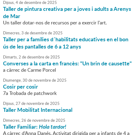
Dijous,
4
de
desembre
de
2025
Taller de pintura creativa per a joves i adults a Arenys
de Mar
Un taller dotar-nos de recursos per a exercir l'art.
Dimecres,
3
de
desembre
de
2025
Taller per a famílies d´habilitats educatives en el bon
ús de les pantalles de 6 a 12 anys
Dimarts,
2
de
desembre
de
2025
Converses a la carta en francès: "Un brin de causette"
a càrrec de Carme Porcel
Diumenge,
30
de
novembre
de
2025
Cosir per cosir
7a Trobada de patchwork
Dijous,
27
de
novembre
de
2025
Taller Mobilitat Internacional
Dimecres,
26
de
novembre
de
2025
Taller Familiar:
Hola tardor!
A càrrec d'Anna Danés. Activitat dirigida per a infants de 4 a