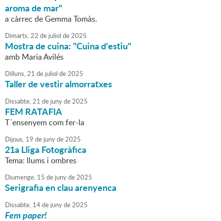
aroma de mar"
a càrrec de Gemma Tomàs.
Dimarts,
22
de
juliol
de
2025
Mostra de cuina: "Cuina d'estiu"
amb Maria Avilés
Dilluns,
21
de
juliol
de
2025
Taller de vestir almorratxes
Dissabte,
21
de
juny
de
2025
FEM RATAFIA
T´ensenyem com fer-la
Dijous,
19
de
juny
de
2025
21a Lliga Fotogràfica
Tema: llums i ombres
Diumenge,
15
de
juny
de
2025
Serigrafia en clau arenyenca
Dissabte,
14
de
juny
de
2025
Fem paper!