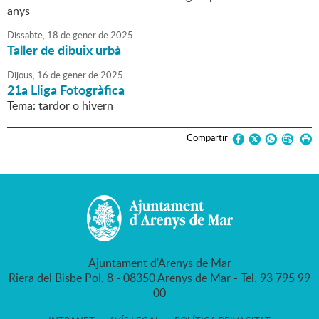
anys
Dissabte,
18
de
gener
de
2025
Taller de dibuix urbà
Dijous,
16
de
gener
de
2025
21a Lliga Fotogràfica
Tema: tardor o hivern
Compartir
Ajuntament d'Arenys de Mar
Riera del Bisbe Pol, 8 - 08350 Arenys de Mar - Tel. 93 795 99
00