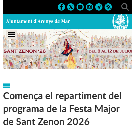
Portada
>
Regidories
>
Cultura
>
Festa Major Sant
Zenon
>
Notícies
Comença el repartiment del
programa de la Festa Major
de Sant Zenon 2026