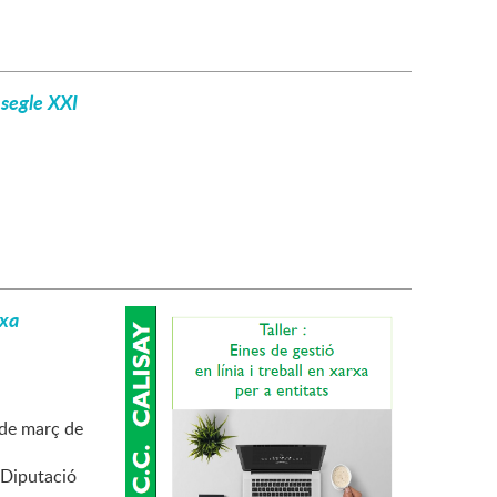
 segle XXI
rxa
0 de març de
 Diputació