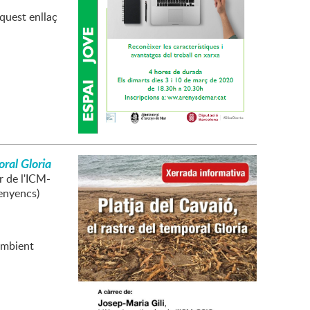
aquest enllaç
oral Gloria
r de l'ICM-
renyencs)
Ambient