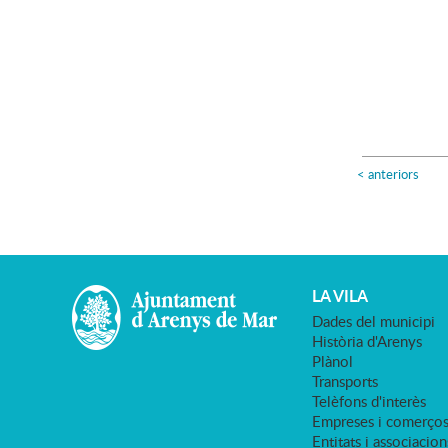
<
anteriors
LA VILA
Dades del municipi
Història d'Arenys
Plànol
Transports
Telèfons d'interès
Empreses i comerço
Entitats i associacion