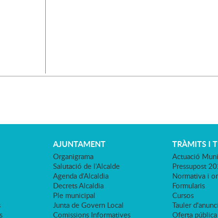
AJUNTAMENT
TRÀMITS I 
Organigrama
Actuació Muni
Salutació de l'Alcalde
Pressupost 2
Agenda d'Alcaldia
Normativa i o
Decrets Alcaldia
Formularis
Ple municipal
Cursos
s
Junta de Govern Local
Tauler d'anunci
s
Comissions Informatives
Oferta pública