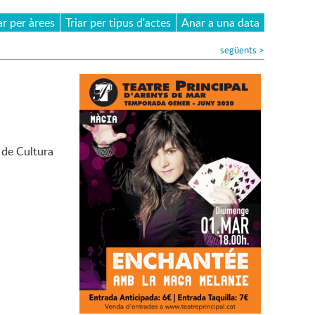
ar per àrees
Triar per tipus d'actes
Anar a una data
següents
>
a de Cultura