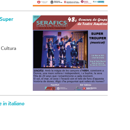
 Super
e Cultura
 in italiano