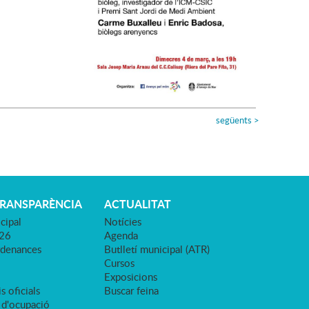
següents
>
TRANSPARÈNCIA
ACTUALITAT
cipal
Notícies
026
Agenda
rdenances
Butlletí municipal (ATR)
Cursos
Exposicions
s oficials
Buscar feina
 d'ocupació