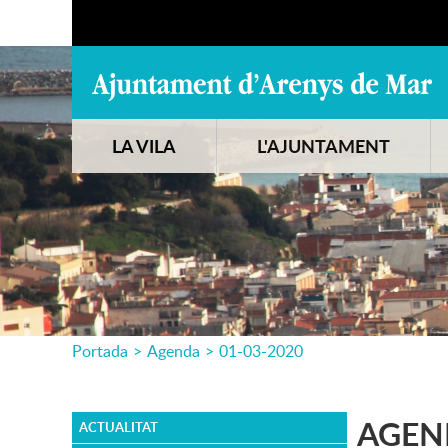
LA VILA
L'AJUNTAMENT
Portada
>
Agenda
>
01-03-2020
AGEN
ACTUALITAT