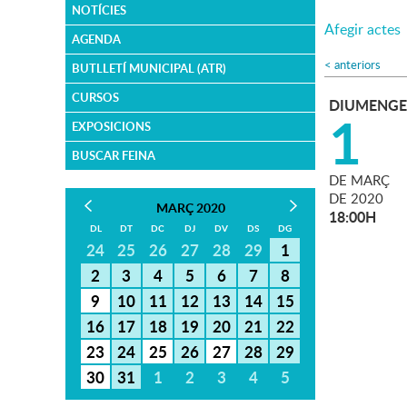
NOTÍCIES
Afegir actes
AGENDA
<
anteriors
BUTLLETÍ MUNICIPAL (ATR)
CURSOS
DIUMENGE
1
EXPOSICIONS
BUSCAR FEINA
DE
MARÇ
DE
2020
MARÇ 2020
18:00H
DL
DT
DC
DJ
DV
DS
DG
24
25
26
27
28
29
1
2
3
4
5
6
7
8
9
10
11
12
13
14
15
16
17
18
19
20
21
22
23
24
25
26
27
28
29
30
31
1
2
3
4
5