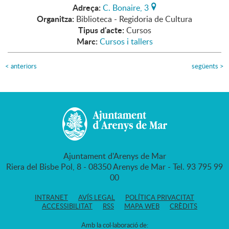
Adreça:
C. Bonaire, 3
Organitza:
Biblioteca - Regidoria de Cultura
Tipus d'acte:
Cursos
Marc:
Cursos i tallers
<
anteriors
següents
>
Ajuntament d'Arenys de Mar
Riera del Bisbe Pol, 8 - 08350 Arenys de Mar - Tel. 93 795 99
00
INTRANET
AVÍS LEGAL
POLÍTICA PRIVACITAT
ACCESSIBILITAT
RSS
MAPA WEB
CRÈDITS
Amb la col·laboració de: