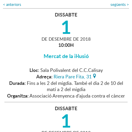
<
anteriors
següents
>
DISSABTE
1
DE
DESEMBRE
DE
2018
10:00H
Mercat de la il·lusió
Lloc:
Sala Polivalent del C.C.Calisay
Adreça:
Riera Pare Fita, 31
Durada:
Fins a les 2 del migdia. També el dia 2 de 10 del
matí a 2 del migdia
Organitza:
Associació Arenyenca d'ajuda contra el càncer
DISSABTE
1