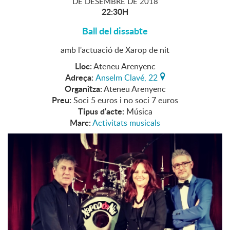
DE
DESEMBRE
DE
2018
22:30H
Ball del dissabte
amb l'actuació de Xarop de nit
Lloc:
Ateneu Arenyenc
Adreça:
Anselm Clavé, 22
Organitza:
Ateneu Arenyenc
Preu:
Soci 5 euros i no soci 7 euros
Tipus d'acte:
Música
Marc:
Activitats musicals