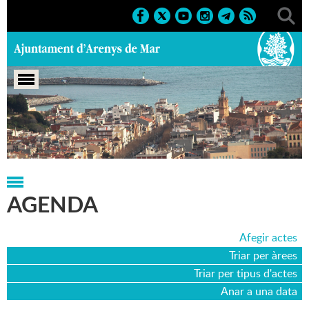
Portada
>
Agenda
>
01-12-2018
AGENDA
Afegir actes
Triar per àrees
Triar per tipus d'actes
Anar a una data