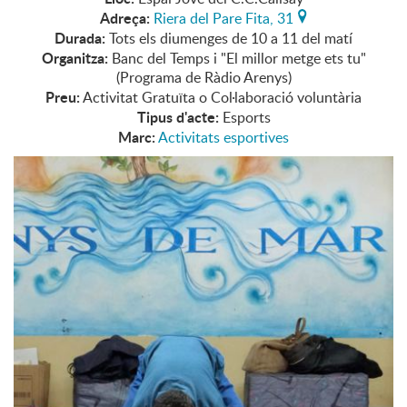
Adreça:
Riera del Pare Fita, 31
Durada:
Tots els diumenges de 10 a 11 del matí
Organitza:
Banc del Temps i "El millor metge ets tu"
(Programa de Ràdio Arenys)
Preu:
Activitat Gratuïta o Col·laboració voluntària
Tipus d'acte:
Esports
Marc:
Activitats esportives