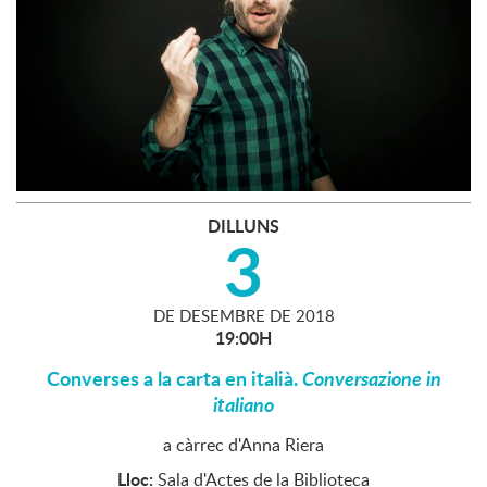
DILLUNS
3
DE
DESEMBRE
DE
2018
19:00H
Converses a la carta en italià.
Conversazione in
italiano
a càrrec d'Anna Riera
Lloc:
Sala d'Actes de la Biblioteca