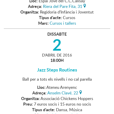
Lloc:
Espai Jove del C.C.Calisay
Adreça:
Riera del Pare Fita, 31
Organitza:
Regidoria d'Infància i Joventut
Tipus d'acte:
Cursos
Marc:
Cursos i tallers
DISSABTE
2
D'
ABRIL
DE
2016
18:00H
Jazz Steps Routines
Ball per a tots els nivells i no cal parella
Lloc:
Ateneu Arenyenc
Adreça:
Anselm Clavé, 22
Organitza:
Associació Chickens Hoppers
Preu:
7 euros socis i 15 euros no socis
Tipus d'acte:
Dansa, Música