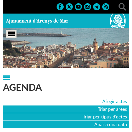
Portada
>
Agenda
>
02-04-2016
AGENDA
Afegir actes
Triar per àrees
Triar per tipus d'actes
Anar a una data