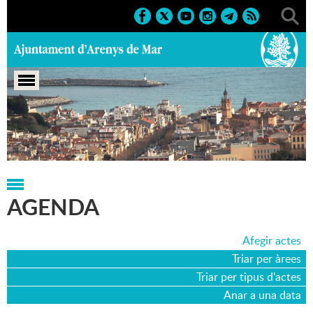
Portada
>
Agenda
>
02-05-2018
AGENDA
Afegir actes
Triar per àrees
Triar per tipus d'actes
Anar a una data