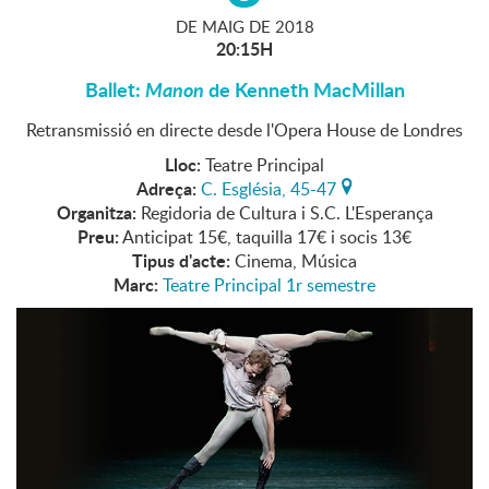
DE
MAIG
DE
2018
20:15H
Ballet:
Manon
de Kenneth MacMillan
Retransmissió en directe desde l'Opera House de Londres
Lloc:
Teatre Principal
Adreça:
C. Església, 45-47
Organitza:
Regidoria de Cultura i S.C. L'Esperança
Preu:
Anticipat 15€, taquilla 17€ i socis 13€
Tipus d'acte:
Cinema, Música
Marc:
Teatre Principal 1r semestre