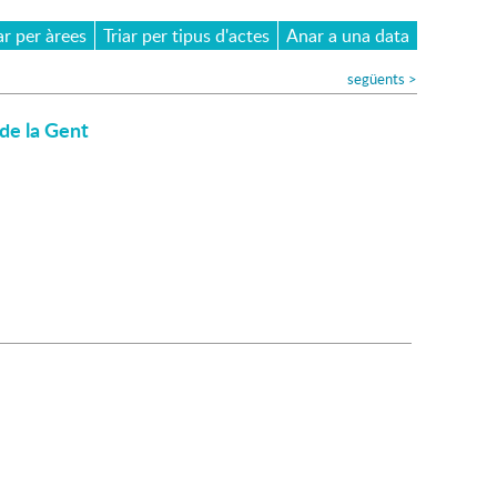
ar per àrees
Triar per tipus d'actes
Anar a una data
següents
>
de la Gent