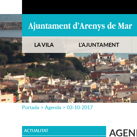
LA VILA
L'AJUNTAMENT
Portada
>
Agenda
>
03-10-2017
AGEN
ACTUALITAT