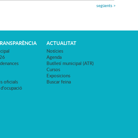
següents
>
TRANSPARÈNCIA
ACTUALITAT
cipal
Notícies
026
Agenda
rdenances
Butlletí municipal (ATR)
Cursos
Exposicions
s oficials
Buscar feina
 d'ocupació