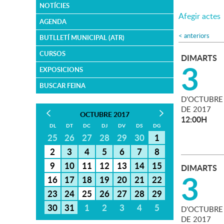
NOTÍCIES
Afegir actes
AGENDA
<
anteriors
BUTLLETÍ MUNICIPAL (ATR)
CURSOS
DIMARTS
3
EXPOSICIONS
BUSCAR FEINA
D'
OCTUBRE
DE
2017
OCTUBRE 2017
12:00H
DL
DT
DC
DJ
DV
DS
DG
25
26
27
28
29
30
1
2
3
4
5
6
7
8
9
10
11
12
13
14
15
DIMARTS
3
16
17
18
19
20
21
22
23
24
25
26
27
28
29
30
31
1
2
3
4
5
D'
OCTUBRE
DE
2017