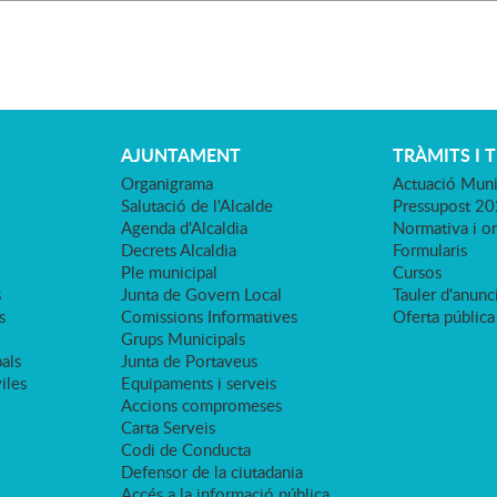
AJUNTAMENT
TRÀMITS I 
Organigrama
Actuació Muni
Salutació de l'Alcalde
Pressupost 2
Agenda d'Alcaldia
Normativa i o
Decrets Alcaldia
Formularis
Ple municipal
Cursos
s
Junta de Govern Local
Tauler d'anunci
s
Comissions Informatives
Oferta pública
Grups Municipals
als
Junta de Portaveus
viles
Equipaments i serveis
Accions compromeses
Carta Serveis
Codi de Conducta
Defensor de la ciutadania
Accés a la informació pública