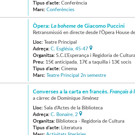
Tipus d'acte:
Conferència
Marc:
Conferències
Òpera:
La boheme
de Giacomo Puccini
Retransmissió en directe desde l'Òpera House d
Lloc:
Teatre Principal
Adreça:
C. Església, 45-47
Organitza:
S.C.L'Esperança i Regidoria de Cultur
Preu:
15€ anticipada, 17€ a taquilla i 13€ socis
Tipus d'acte:
Cinema
Marc:
Teatre Principal 2n semestre
Converses a la carta en francès.
Français à 
a càrrec de Dominique Jiménez
Lloc:
Sala d'Actes de la Biblioteca
Adreça:
C. Bonaire, 2
Organitza:
Biblioteca - Regidoria de Cultura
Tipus d'acte:
Literatura
Marc:
Activitats literàries