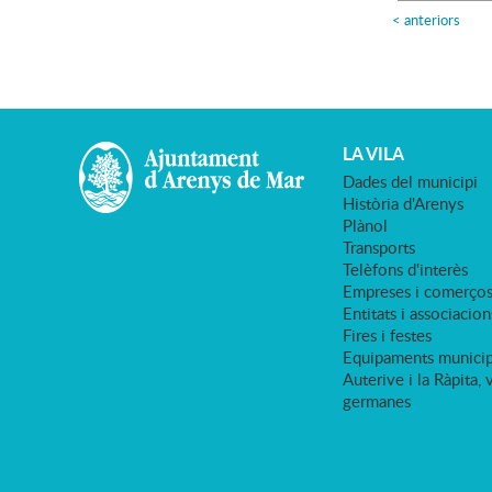
<
anteriors
LA VILA
Dades del municipi
Història d'Arenys
Plànol
Transports
Telèfons d'interès
Empreses i comerço
Entitats i associacion
Fires i festes
Equipaments municip
Auterive i la Ràpita, 
germanes