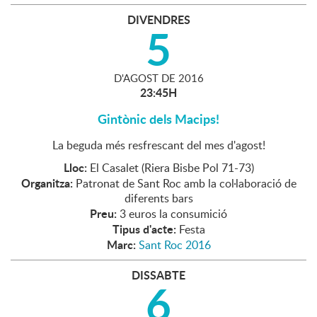
DIVENDRES
5
D'
AGOST
DE
2016
23:45H
Gintònic dels Macips!
La beguda més resfrescant del mes d'agost!
Lloc:
El Casalet (Riera Bisbe Pol 71-73)
Organitza:
Patronat de Sant Roc amb la col·laboració de
diferents bars
Preu:
3 euros la consumició
Tipus d'acte:
Festa
Marc:
Sant Roc 2016
DISSABTE
6