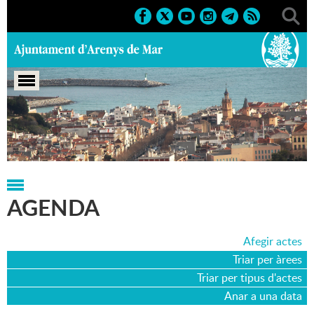
Portada
>
Agenda
>
04-08-2016
AGENDA
Afegir actes
Triar per àrees
Triar per tipus d'actes
Anar a una data