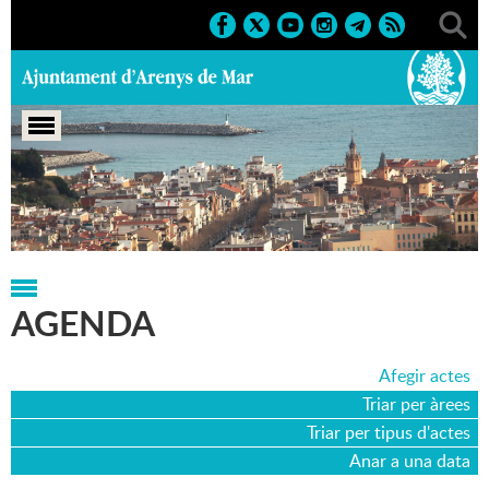
Portada
>
Agenda
>
05-10-2013
AGENDA
Afegir actes
Triar per àrees
Triar per tipus d'actes
Anar a una data