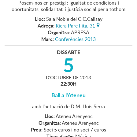
Posem-nos en prestigi : Igualtat de condicions i
oportunitats, solidaritat i justícia social per a tothom
Lloc:
Sala Noble del C.C.Calisay
Adreça:
Riera Pare Fita, 31
Organitza:
APRESA
Marc:
Conferències 2013
DISSABTE
5
D'
OCTUBRE
DE
2013
22:30H
Ball a l'Ateneu
amb l'actuació de D.M. Lluís Serra
Lloc:
Ateneu Arenyenc
Organitza:
Ateneu Arenyenc
Preu:
Soci 5 euros i no soci 7 euros
Tipus d'acte:
Música