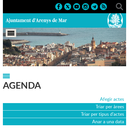
Portada
>
Agenda
>
06-02-2016
AGENDA
Afegir actes
Triar per àrees
Triar per tipus d'actes
Anar a una data