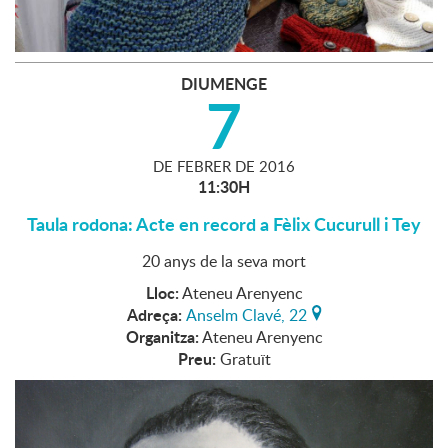
DIUMENGE
7
DE
FEBRER
DE
2016
11:30H
Taula rodona: Acte en record a Fèlix Cucurull i Tey
20 anys de la seva mort
Lloc:
Ateneu Arenyenc
Adreça:
Anselm Clavé, 22
Organitza:
Ateneu Arenyenc
Preu:
Gratuït