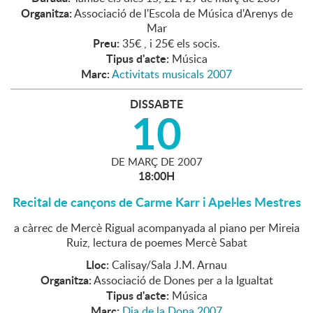
Organitza:
Associació de l'Escola de Música d'Arenys de
Mar
Preu:
35€ , i 25€ els socis.
Tipus d'acte:
Música
Marc:
Activitats musicals 2007
DISSABTE
10
DE
MARÇ
DE
2007
18:00H
Recital de cançons de Carme Karr i Apel·les Mestres
a càrrec de Mercè Rigual acompanyada al piano per Mireia
Ruiz, lectura de poemes Mercè Sabat
Lloc:
Calisay/Sala J.M. Arnau
Organitza:
Associació de Dones per a la Igualtat
Tipus d'acte:
Música
Marc:
Dia de la Dona 2007