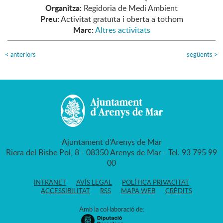
Organitza:
Regidoria de Medi Ambient
Preu:
Activitat gratuïta i oberta a tothom
Marc:
Altres activitats
<
anteriors
següents
>
Ajuntament d'Arenys de Mar
Riera del Bisbe Pol, 8 - 08350 Arenys de Mar - Tel. 93 795 99
00
INTRANET
AVÍS LEGAL
POLÍTICA PRIVACITAT
ACCESSIBILITAT
RSS
MAPA WEB
CRÈDITS
Amb la col·laboració de: