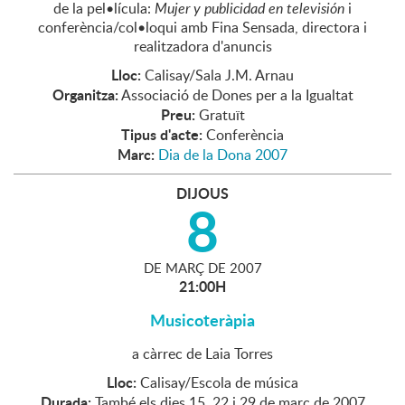
de la pel•lícula:
Mujer y publicidad en televisión
i
conferència/col•loqui amb Fina Sensada, directora i
realitzadora d'anuncis
Lloc:
Calisay/Sala J.M. Arnau
Organitza:
Associació de Dones per a la Igualtat
Preu:
Gratuït
Tipus d'acte:
Conferència
Marc:
Dia de la Dona 2007
DIJOUS
8
DE
MARÇ
DE
2007
21:00H
Musicoteràpia
a càrrec de Laia Torres
Lloc:
Calisay/Escola de música
Durada:
També els dies 15, 22 i 29 de març de 2007