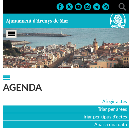
Portada
>
Agenda
>
06-03-2007
AGENDA
Afegir actes
Triar per àrees
Triar per tipus d'actes
Anar a una data