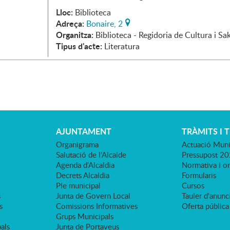
Lloc:
Biblioteca
Adreça:
Bonaire, 2
Organitza:
Biblioteca - Regidoria de Cultura i Sa
Tipus d'acte:
Literatura
AJUNTAMENT
TRÀMITS I 
Organigrama
Actuació Muni
Salutació de l'Alcalde
Pressupost 2
Agenda d'Alcaldia
Normativa i o
Decrets Alcaldia
Formularis
Ple municipal
Cursos
s
Junta de Govern Local
Tauler d'anunci
s
Comissions Informatives
Oferta pública
Grups Municipals
als
Junta de Portaveus