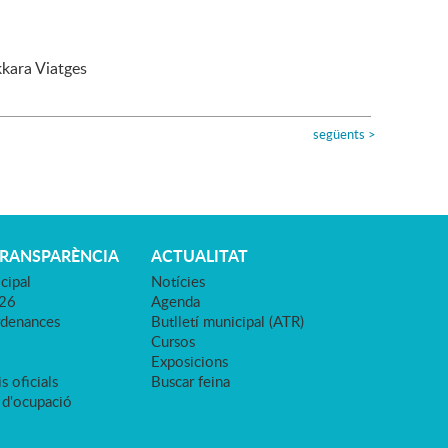
kkara Viatges
següents
>
TRANSPARÈNCIA
ACTUALITAT
cipal
Notícies
026
Agenda
rdenances
Butlletí municipal (ATR)
Cursos
Exposicions
s oficials
Buscar feina
 d'ocupació