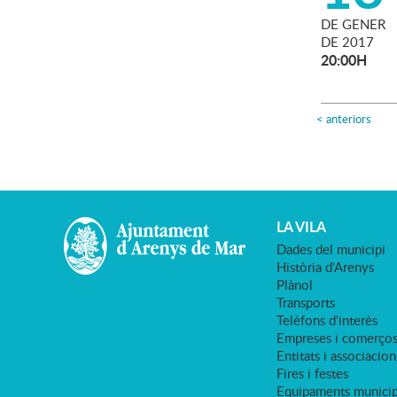
DE
GENER
DE
2017
20:00H
<
anteriors
LA VILA
Dades del municipi
Història d'Arenys
Plànol
Transports
Telèfons d'interès
Empreses i comerço
Entitats i associacion
Fires i festes
Equipaments municip