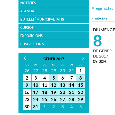
NOTÍCIES
Afegir actes
AGENDA
<
anteriors
BUTLLETÍ MUNICIPAL (ATR)
CURSOS
DIUMENGE
8
EXPOSICIONS
BUSCAR FEINA
DE
GENER
DE
2017
GENER 2017
09:00H
DL
DT
DC
DJ
DV
DS
DG
26
27
28
29
30
31
1
2
3
4
5
6
7
8
9
10
11
12
13
14
15
16
17
18
19
20
21
22
23
24
25
26
27
28
29
30
31
1
2
3
4
5