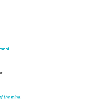
rament
ar
f the mind
,