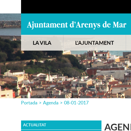
LA VILA
L'AJUNTAMENT
Portada
>
Agenda
>
08-01-2017
AGEN
ACTUALITAT