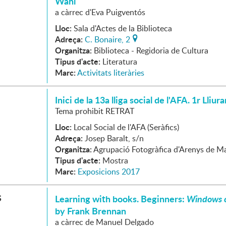
Wahl
a càrrec d'Eva Puigventós
Lloc:
Sala d'Actes de la Biblioteca
Adreça:
C. Bonaire, 2
Organitza:
Biblioteca - Regidoria de Cultura
Tipus d'acte:
Literatura
Marc:
Activitats literàries
Inici de la 13a lliga social de l'AFA. 1r Lliu
Tema prohibit RETRAT
Lloc:
Local Social de l'AFA (Seràfics)
Adreça:
Josep Baralt, s/n
Organitza:
Agrupació Fotogràfica d'Arenys de M
Tipus d'acte:
Mostra
Marc:
Exposicions 2017
S
Learning with books. Beginners:
Windows o
by Frank Brennan
a càrrec de Manuel Delgado