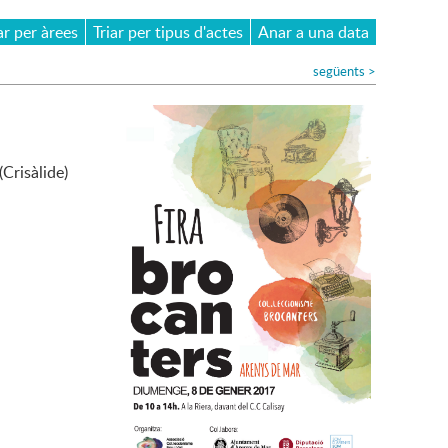
ar per àrees
Triar per tipus d'actes
Anar a una data
següents
>
(Crisàlide)