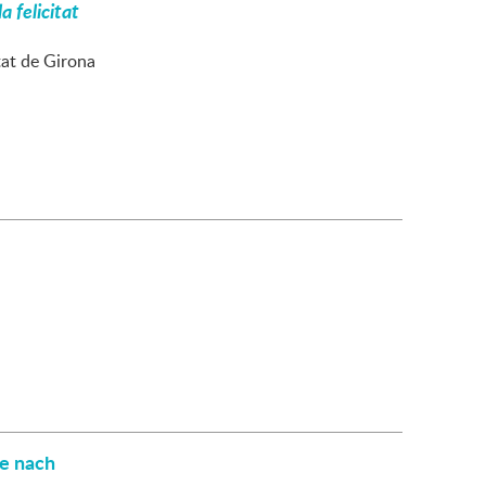
la felicitat
tat de Girona
he nach