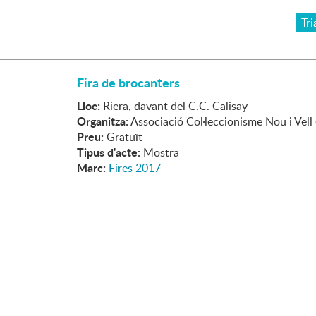
Tri
Fira de brocanters
Lloc:
Riera, davant del C.C. Calisay
Organitza:
Associació Col·leccionisme Nou i Vell 
Preu:
Gratuït
Tipus d'acte:
Mostra
Marc:
Fires 2017