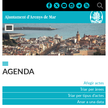
Portada
>
Agenda
>
08-08-2009
AGENDA
Afegir actes
Triar per àrees
Triar per tipus d'actes
Anar a una data