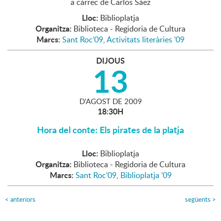
a càrrec de Carlos Sàez
Lloc:
Biblioplatja
Organitza:
Biblioteca - Regidoria de Cultura
Marcs:
Sant Roc'09
,
Activitats literàries '09
DIJOUS
13
D'
AGOST
DE
2009
18:30H
Hora del conte: Els pirates de la platja
Lloc:
Biblioplatja
Organitza:
Biblioteca - Regidoria de Cultura
Marcs:
Sant Roc'09
,
Biblioplatja '09
<
anteriors
següents
>