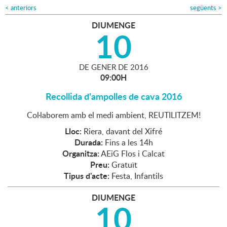
<
anteriors
següents
>
DIUMENGE
10
DE
GENER
DE
2016
09:00H
Recollida d'ampolles de cava 2016
Col·laborem amb el medi ambient, REUTILITZEM!
Lloc:
Riera, davant del Xifré
Durada:
Fins a les 14h
Organitza:
AEiG Flos i Calcat
Preu:
Gratuït
Tipus d'acte:
Festa, Infantils
DIUMENGE
10