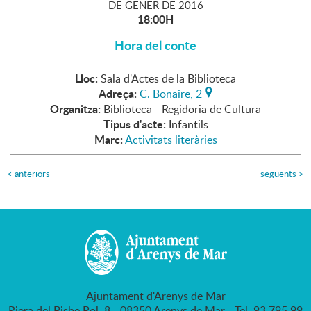
DE
GENER
DE
2016
18:00H
Hora del conte
Lloc:
Sala d'Actes de la Biblioteca
Adreça:
C. Bonaire, 2
Organitza:
Biblioteca - Regidoria de Cultura
Tipus d'acte:
Infantils
Marc:
Activitats literàries
<
anteriors
següents
>
Ajuntament d'Arenys de Mar
Riera del Bisbe Pol, 8 - 08350 Arenys de Mar - Tel. 93 795 99