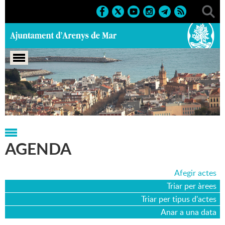
Portada
>
Agenda
>
10-01-2016
AGENDA
Afegir actes
Triar per àrees
Triar per tipus d'actes
Anar a una data