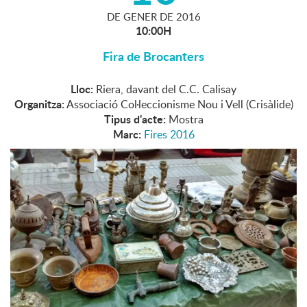
DE
GENER
DE
2016
10:00H
Fira de Brocanters
Lloc:
Riera, davant del C.C. Calisay
Organitza:
Associació Col·leccionisme Nou i Vell (Crisàlide)
Tipus d'acte:
Mostra
Marc:
Fires 2016