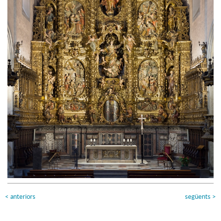
<
anteriors
següents
>