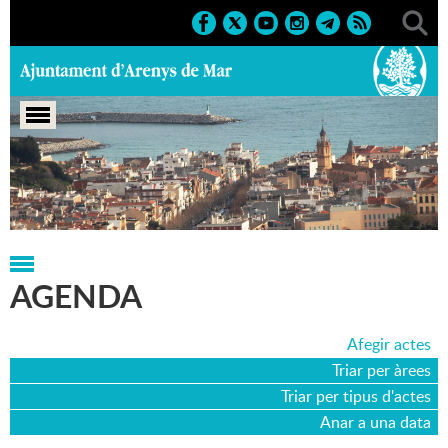
Portada
>
Agenda
>
10-09-2024
AGENDA
Afegir actes
Triar per àrees
Triar per tipus d'actes
Anar a una data