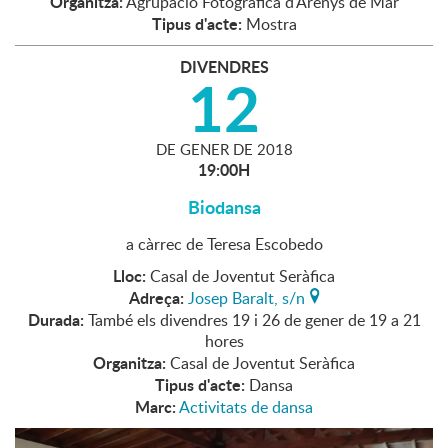
Organitza:
Agrupació Fotogràfica d'Arenys de Mar
Tipus d'acte:
Mostra
DIVENDRES
12
DE
GENER
DE
2018
19:00H
Biodansa
a càrrec de Teresa Escobedo
Lloc:
Casal de Joventut Seràfica
Adreça:
Josep Baralt, s/n
Durada:
També els divendres 19 i 26 de gener de 19 a 21
hores
Organitza:
Casal de Joventut Seràfica
Tipus d'acte:
Dansa
Marc:
Activitats de dansa