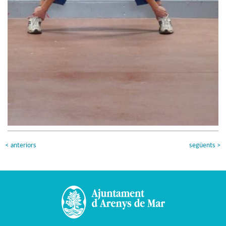
<
anteriors
següents
>