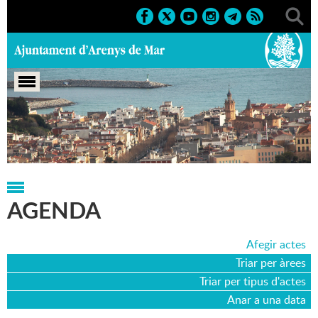
Portada
>
Agenda
>
11-01-2018
AGENDA
Afegir actes
Triar per àrees
Triar per tipus d'actes
Anar a una data