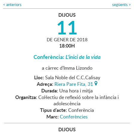
<
anteriors
següents
>
DIJOUS
11
DE
GENER
DE
2018
18:00H
Conferència:
L'inici de la vida
a càrrec d'Imma Lizondo
Lloc:
Sala Noble del C.C.Calisay
Adreça:
Riera Pare Fita, 31
Durada:
Una hora i mitja
Organitza:
Col·lectiu de reflexió sobre la infància i
adolescència
Tipus d'acte:
Conferència
Marc:
Conferències
DIJOUS