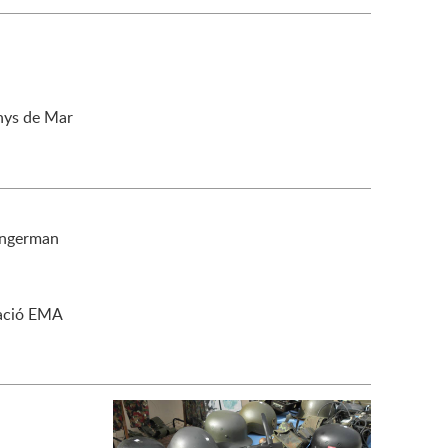
nys de Mar
angerman
iació EMA