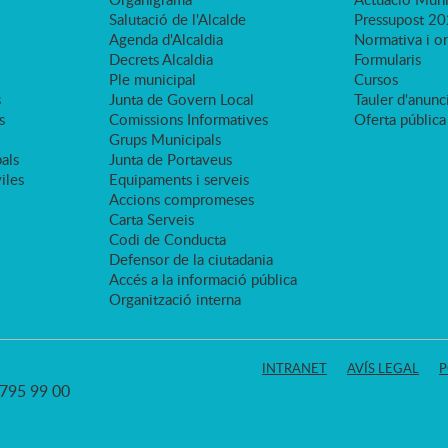
Salutació de l'Alcalde
Pressupost 2
Agenda d'Alcaldia
Normativa i o
Decrets Alcaldia
Formularis
Ple municipal
Cursos
s
Junta de Govern Local
Tauler d'anunci
s
Comissions Informatives
Oferta pública
Grups Municipals
als
Junta de Portaveus
viles
Equipaments i serveis
Accions compromeses
Carta Serveis
Codi de Conducta
Defensor de la ciutadania
Accés a la informació pública
Organització interna
INTRANET
AVÍS LEGAL
P
3 795 99 00