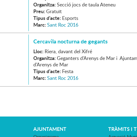
Organitza:
Secció jocs de taula Ateneu
Preu:
Gratuït
Tipus d'acte:
Esports
Marc:
Sant Roc 2016
Cercavila nocturna de gegants
Lloc:
Riera, davant del Xifré
Organitza:
Geganters d'Arenys de Mar i Ajunta
d'Arenys de Mar
Tipus d'acte:
Festa
Marc:
Sant Roc 2016
AJUNTAMENT
TRÀMITS I 
Organigrama
Actuació Muni