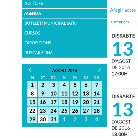
NOTÍCIES
Afegir actes
AGENDA
<
anteriors
BUTLLETÍ MUNICIPAL (ATR)
CURSOS
DISSABTE
13
EXPOSICIONS
BUSCAR FEINA
D'
AGOST
DE
2016
AGOST 2016
17:00H
DL
DT
DC
DJ
DV
DS
DG
1
2
3
4
5
6
7
8
9
10
11
12
13
14
DISSABTE
13
15
16
17
18
19
20
21
22
23
24
25
26
27
28
29
30
31
1
2
3
4
D'
AGOST
DE
2016
18:00H