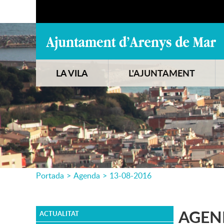
LA VILA
L'AJUNTAMENT
Portada
>
Agenda
>
13-08-2016
AGEN
ACTUALITAT