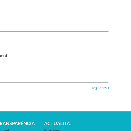
ment
següents
>
TRANSPARÈNCIA
ACTUALITAT
cipal
Notícies