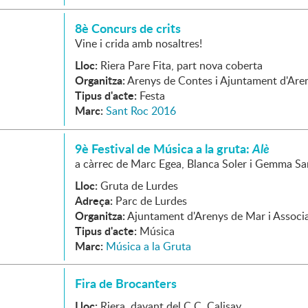
8è Concurs de crits
Vine i crida amb nosaltres!
Lloc:
Riera Pare Fita, part nova coberta
Organitza:
Arenys de Contes i Ajuntament d'Are
Tipus d'acte:
Festa
Marc:
Sant Roc 2016
9è Festival de Música a la gruta:
Alè
a càrrec de Marc Egea, Blanca Soler i Gemma S
Lloc:
Gruta de Lurdes
Adreça:
Parc de Lurdes
Organitza:
Ajuntament d'Arenys de Mar i Assoc
Tipus d'acte:
Música
Marc:
Música a la Gruta
Fira de Brocanters
Lloc:
Riera, davant del C.C. Calisay