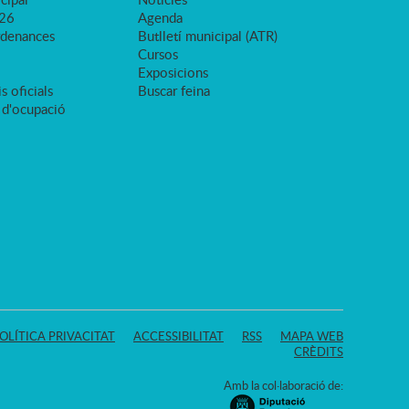
026
Agenda
rdenances
Butlletí municipal (ATR)
Cursos
Exposicions
s oficials
Buscar feina
 d'ocupació
OLÍTICA PRIVACITAT
ACCESSIBILITAT
RSS
MAPA WEB
CRÈDITS
Amb la col·laboració de: