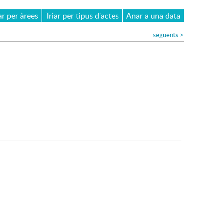
ar per àrees
Triar per tipus d'actes
Anar a una data
següents
>