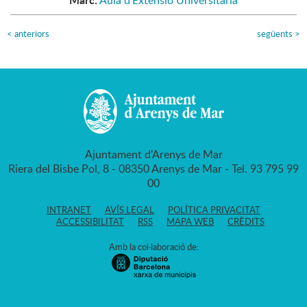
Aula d'Extensió Universitària
<
anteriors
següents
>
Ajuntament d'Arenys de Mar
Riera del Bisbe Pol, 8 - 08350 Arenys de Mar - Tel. 93 795 99
00
INTRANET
AVÍS LEGAL
POLÍTICA PRIVACITAT
ACCESSIBILITAT
RSS
MAPA WEB
CRÈDITS
Amb la col·laboració de: