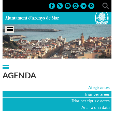
Portada
>
Agenda
>
14-05-2011
AGENDA
Afegir actes
Triar per àrees
Triar per tipus d'actes
Anar a una data