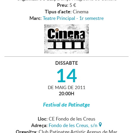
Preu:
5 €
Tipus d'acte:
Cinema
Marc:
Teatre Principal - 1r semestre
DISSABTE
14
DE
MAIG
DE
2011
20:00H
Festival de Patinatge
Lloc:
CE Fondo de les Creus
Adreça:
Fondo de les Creus, s/n
Organitza:
Club Patinatge Artístic Arenys de Mar