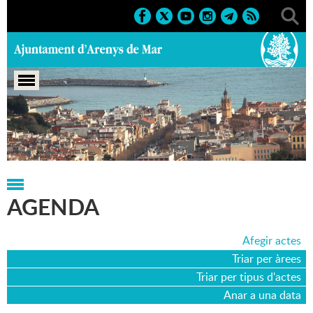
Portada
>
Agenda
>
16-10-2023
AGENDA
Afegir actes
Triar per àrees
Triar per tipus d'actes
Anar a una data