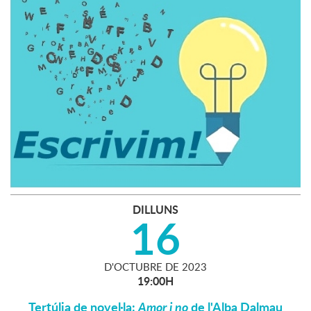
DILLUNS
16
D'
OCTUBRE
DE
2023
19:00H
Tertúlia de novel·la:
Amor i no
de l'Alba Dalmau