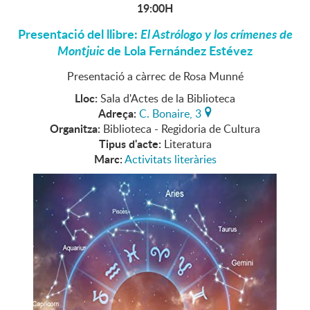
19:00H
Presentació del llibre:
El Astrólogo y los crímenes de
Montjuic
de Lola Fernández Estévez
Presentació a càrrec de Rosa Munné
Lloc:
Sala d'Actes de la Biblioteca
Adreça:
C. Bonaire, 3
Organitza:
Biblioteca - Regidoria de Cultura
Tipus d'acte:
Literatura
Marc:
Activitats literàries