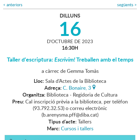
<
anteriors
següents
>
DILLUNS
16
D'
OCTUBRE
DE
2023
16:30H
Taller d'escriptura:
Escrivim!
Treballen amb el temps
a càrrec de Gemma Tomàs
Lloc:
Sala d'Actes de la Biblioteca
Adreça:
C. Bonaire, 3
Organitza:
Biblioteca - Regidoria de Cultura
Preu:
Cal inscripció prèvia a la biblioteca, per telèfon
(93.792.32.53) o correu electrònic
(b.arenysma.pff@diba.cat)
Tipus d'acte:
Tallers
Marc:
Cursos i tallers