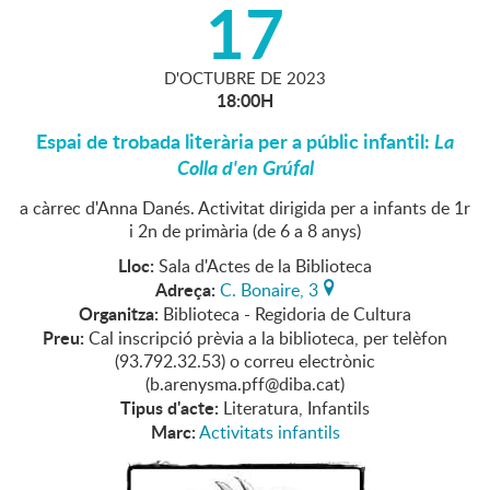
17
D'
OCTUBRE
DE
2023
18:00H
Espai de trobada literària per a públic infantil:
La
Colla d'en Grúfal
a càrrec d'Anna Danés. Activitat dirigida per a infants de 1r
i 2n de primària (de 6 a 8 anys)
Lloc:
Sala d'Actes de la Biblioteca
Adreça:
C. Bonaire, 3
Organitza:
Biblioteca - Regidoria de Cultura
Preu:
Cal inscripció prèvia a la biblioteca, per telèfon
(93.792.32.53) o correu electrònic
(b.arenysma.pff@diba.cat)
Tipus d'acte:
Literatura, Infantils
Marc:
Activitats infantils