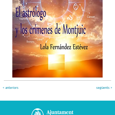
<
anteriors
següents
>