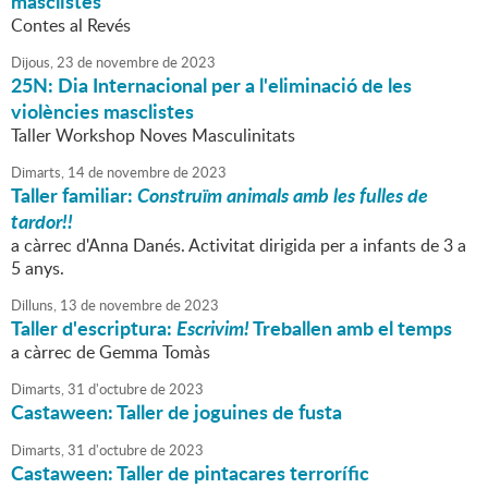
masclistes
Contes al Revés
Dijous,
23
de
novembre
de
2023
25N: Dia Internacional per a l'eliminació de les
violències masclistes
Taller Workshop Noves Masculinitats
Dimarts,
14
de
novembre
de
2023
Taller familiar:
Construïm animals amb les fulles de
tardor!!
a càrrec d'Anna Danés. Activitat dirigida per a infants de 3 a
5 anys.
Dilluns,
13
de
novembre
de
2023
Taller d'escriptura:
Escrivim!
Treballen amb el temps
a càrrec de Gemma Tomàs
Dimarts,
31
d'
octubre
de
2023
Castaween: Taller de joguines de fusta
Dimarts,
31
d'
octubre
de
2023
Castaween: Taller de pintacares terrorífic