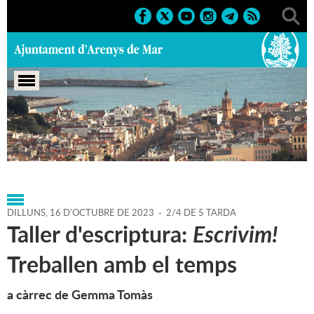
Portada
>
Regidories
>
Cultura
>
Biblioteca P. Fidel
Fita
>
Agenda
>
16-10-2023
DILLUNS,
16
D'
OCTUBRE
DE
2023
-
2/4 DE 5 TARDA
Taller d'escriptura:
Escrivim!
Treballen amb el temps
a càrrec de Gemma Tomàs