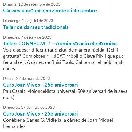
Dimarts,
12
de
setembre
de
2023
Classes d'octubre,novembre i desembre
Diumenge,
2
de
juliol
de
2023
Taller de danses tradicionals
Dimecres,
7
de
juny
de
2023
Taller:
CONNECTA´T
– Administració electrònica
Vols disposar d´identitat digital de manera ràpida, fàcil i
gratuïta? Com obtenir l´IdCAT Mòbil o Clave PIN i que puc
fer amb ell. A càrrec de Buisi Tools. Cal portar el mòbil amb
dades.
Dilluns,
22
de
maig
de
2023
Curs Joan Vives - 25è aniversari
Pau Casals, violoncel·lista universal (50è aniversari de la seva
mort)
Dimecres,
17
de
maig
de
2023
Curs Joan Vives - 25è aniversari
Conèixer a Carles G. Vidiella, a càrrec de Joan Miquel
Hernàndez