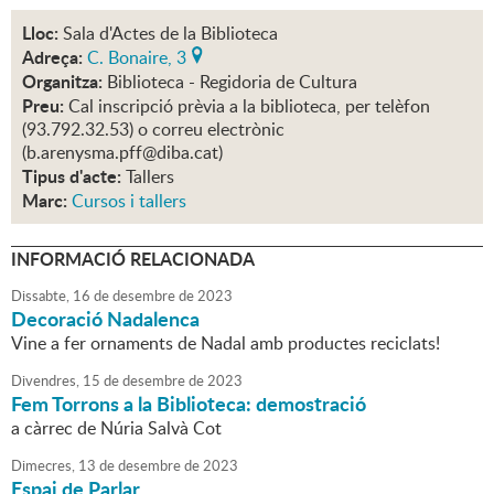
Lloc:
Sala d'Actes de la Biblioteca
Adreça:
C. Bonaire, 3
Organitza:
Biblioteca - Regidoria de Cultura
Preu:
Cal inscripció prèvia a la biblioteca, per telèfon
(93.792.32.53) o correu electrònic
(b.arenysma.pff@diba.cat)
Tipus d'acte:
Tallers
Marc:
Cursos i tallers
INFORMACIÓ RELACIONADA
Dissabte,
16
de
desembre
de
2023
Decoració Nadalenca
Vine a fer ornaments de Nadal amb productes reciclats!
Divendres,
15
de
desembre
de
2023
Fem Torrons a la Biblioteca: demostració
a càrrec de Núria Salvà Cot
Dimecres,
13
de
desembre
de
2023
Espai de Parlar