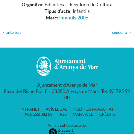
Organitza:
Biblioteca - Regidoria de Cultura
Tipus d'acte:
Infantils
Marc:
Infantils 2006
<
anteriors
següents
>
Ajuntament d'Arenys de Mar
Riera del Bisbe Pol, 8 - 08350 Arenys de Mar - Tel. 93 795 99
00
INTRANET
AVÍS LEGAL
POLÍTICA PRIVACITAT
ACCESSIBILITAT
RSS
MAPA WEB
CRÈDITS
Amb la col·laboració de: