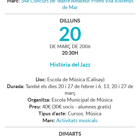
Marc:
34è Concurs de Teatre Amateur Premi Vila d'Arenys
de Mar
DILLUNS
20
DE
MARÇ
DE
2006
20:30H
Història del Jazz
Lloc:
Escola de Música (Calisay)
Durada:
També els dies 20 i 27 de febrer i 6, 13, 20 i 27 de
març
Organitza:
Escola Municipal de Música
Preu:
40€ (30€ socis - alumnes gratis)
Tipus d'acte:
Cursos, Música
Marc:
Activitats musicals
DIMARTS