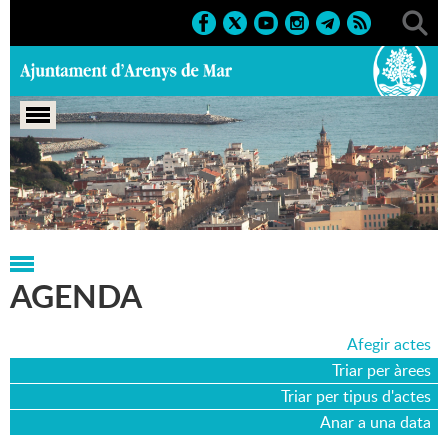
Portada
>
Agenda
>
18-03-2006
AGENDA
Afegir actes
Triar per àrees
Triar per tipus d'actes
Anar a una data