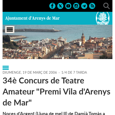
Portada
>
Regidories
>
Cultura
>
Agenda
>
19-03-2006
DIUMENGE,
19
DE
MARÇ
DE
2006
-
1/4 DE 7 TARDA
34è Concurs de Teatre
Amateur "Premi Vila d'Arenys
de Mar"
Noces d'Argent (Lluna de mel II) de Damià Tomàs a