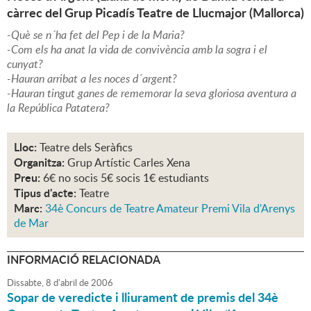
càrrec del Grup Picadís Teatre de Llucmajor (Mallorca)
-Què se n´ha fet del Pep i de la Maria?
-Com els ha anat la vida de convivència amb la sogra i el
cunyat?
-Hauran arribat a les noces d´argent?
-Hauran tingut ganes de rememorar la seva gloriosa aventura a
la República Patatera?
Lloc:
Teatre dels Seràfics
Organitza:
Grup Artístic Carles Xena
Preu:
6€ no socis 5€ socis 1€ estudiants
Tipus d'acte:
Teatre
Marc:
34è Concurs de Teatre Amateur Premi Vila d'Arenys
de Mar
INFORMACIÓ RELACIONADA
Dissabte,
8
d'
abril
de
2006
Sopar de veredicte i lliurament de premis del 34è