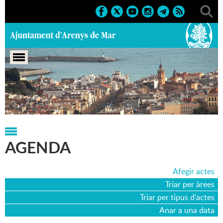
Portada
>
Agenda
>
19-03-2017
AGENDA
Afegir actes
Triar per àrees
Triar per tipus d'actes
Anar a una data