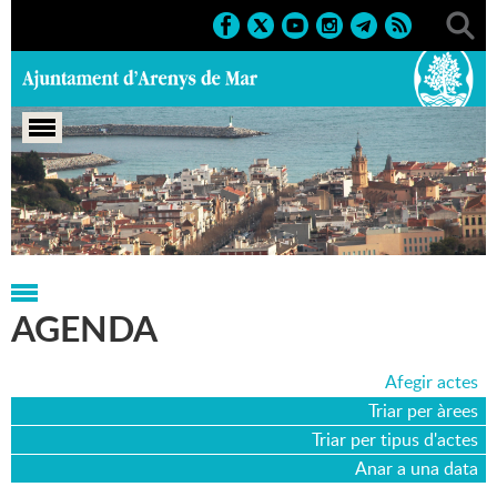
Portada
>
Agenda
>
19-04-2026
AGENDA
Afegir actes
Triar per àrees
Triar per tipus d'actes
Anar a una data