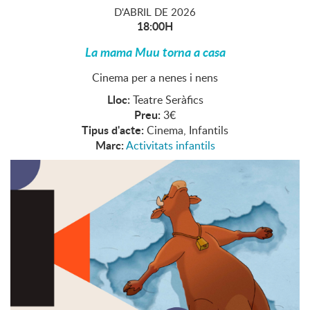
D'
ABRIL
DE
2026
18:00H
La mama Muu torna a casa
Cinema per a nenes i nens
Lloc:
Teatre Seràfics
Preu:
3€
Tipus d'acte:
Cinema, Infantils
Marc:
Activitats infantils