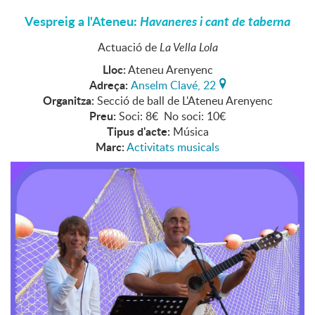
Vespreig a l'Ateneu:
Havaneres i cant de taberna
Actuació de
La Vella Lola
Lloc:
Ateneu Arenyenc
Adreça:
Anselm Clavé, 22
Organitza:
Secció de ball de L'Ateneu Arenyenc
Preu:
Soci: 8€ No soci: 10€
Tipus d'acte:
Música
Marc:
Activitats musicals