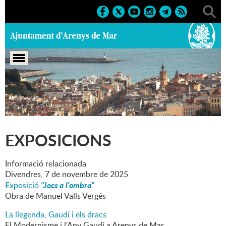
Portada
>
Marcs
>
2026
>
Culturals
>
Exposicions
EXPOSICIONS
Informació relacionada
Divendres,
7
de
novembre
de
2025
"Jocs a l'ombra"
Exposició
Obra de Manuel Valls Vergés
La llegenda, Gaudí i els dracs
El Modernisme i l'Any Gaudí a Arenys de Mar