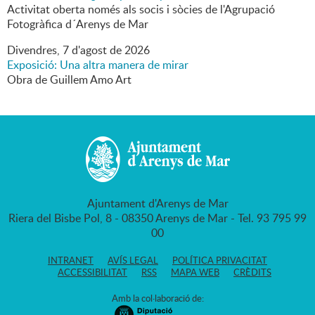
Activitat oberta només als socis i sòcies de l'Agrupació
Fotogràfica d´Arenys de Mar
Divendres,
7
d'
agost
de
2026
Exposició: Una altra manera de mirar
Obra de Guillem Amo Art
Ajuntament d'Arenys de Mar
Riera del Bisbe Pol, 8 - 08350 Arenys de Mar - Tel. 93 795 99
00
INTRANET
AVÍS LEGAL
POLÍTICA PRIVACITAT
ACCESSIBILITAT
RSS
MAPA WEB
CRÈDITS
Amb la col·laboració de: