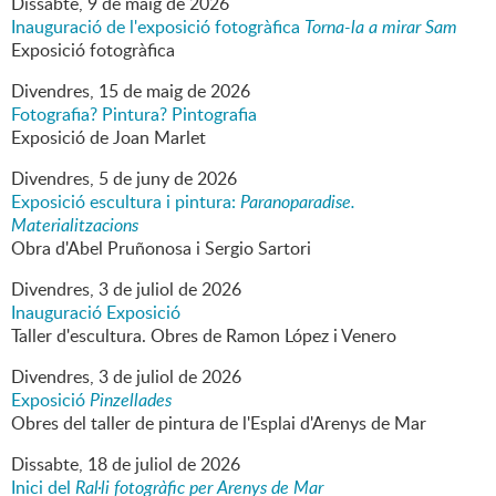
Dissabte,
9
de
maig
de
2026
Inauguració de l'exposició fotogràfica
Torna-la a mirar Sam
Exposició fotogràfica
Divendres,
15
de
maig
de
2026
Fotografia? Pintura? Pintografia
Exposició de Joan Marlet
Divendres,
5
de
juny
de
2026
Exposició escultura i pintura:
Paranoparadise.
Materialitzacions
Obra d'Abel Pruñonosa i Sergio Sartori
Divendres,
3
de
juliol
de
2026
Inauguració Exposició
Taller d'escultura. Obres de Ramon López i Venero
Divendres,
3
de
juliol
de
2026
Exposició
Pinzellades
Obres del taller de pintura de l'Esplai d'Arenys de Mar
Dissabte,
18
de
juliol
de
2026
Inici del
Ral·li fotogràfic per Arenys de Mar