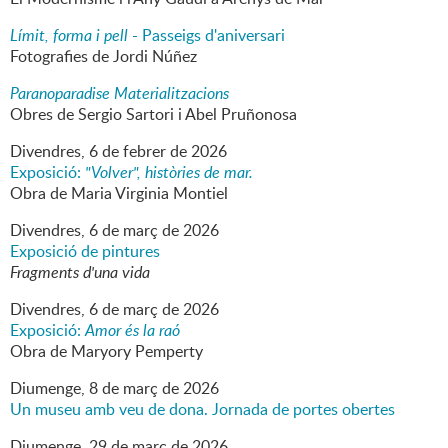
Límit, forma i pell
- Passeigs d'aniversari
Fotografies de Jordi Núñez
Paranoparadise Materialitzacions
Obres de Sergio Sartori i Abel Pruñonosa
Divendres,
6
de
febrer
de
2026
Exposició:
"Volver", històries de mar.
Obra de Maria Virginia Montiel
Divendres,
6
de
març
de
2026
Exposició de pintures
Fragments d'una vida
Divendres,
6
de
març
de
2026
Exposició:
Amor és la raó
Obra de Maryory Pemperty
Diumenge,
8
de
març
de
2026
Un museu amb veu de dona. Jornada de portes obertes
Diumenge,
29
de
març
de
2026