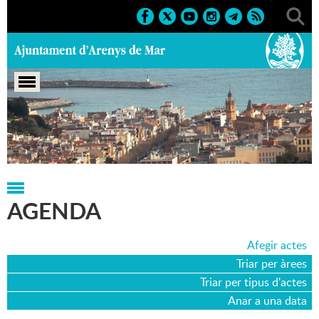
Portada
>
Agenda
>
20-09-2014
AGENDA
Afegir actes
Triar per àrees
Triar per tipus d'actes
Anar a una data