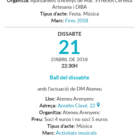
Organitza:
Ajuntament d'Arenys de Mar, SYNERA Cervesa
Artesana i DIBA
Tipus d'acte:
Festa, Música
Marc:
Fires 2018
DISSABTE
21
D'
ABRIL
DE
2018
22:30H
Ball del dissabte
amb l'actuació de DM Ateneu
Lloc:
Ateneu Arenyenc
Adreça:
Anselm Clavé, 22
Organitza:
Ateneu Arenyenc
Preu:
Soci 4 euros i no soci 5 euros
Tipus d'acte:
Música
Marc:
Activitats musicals