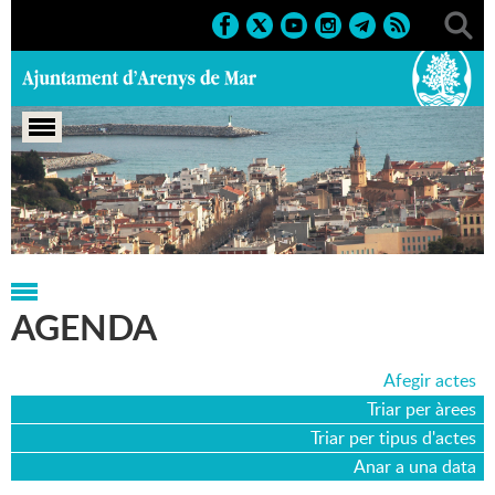
Portada
>
Agenda
>
21-04-2018
AGENDA
Afegir actes
Triar per àrees
Triar per tipus d'actes
Anar a una data