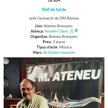
18:30H
Ball de tarda
amb l'actuació de DM Ateneu
Lloc:
Ateneu Arenyenc
Adreça:
Anselm Clavé, 22
Organitza:
Ateneu Arenyenc
Preu:
3 euros
Tipus d'acte:
Música
Marc:
Activitats musicals