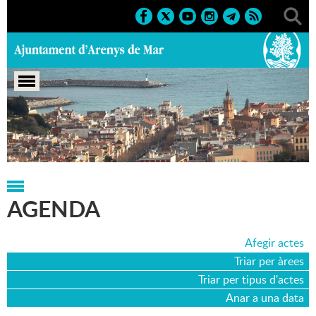
Portada
>
Agenda
>
21-12-2000
AGENDA
Afegir actes
Triar per àrees
Triar per tipus d'actes
Anar a una data