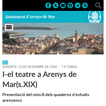
Portada
>
Regidories
>
Cultura
>
Agenda
>
23-12-2000
DISSABTE,
23
DE
DESEMBRE
DE
2000
-
7 H TARDA
I-el teatre a Arenys de
Mar(s.XIX)
Presentació del núm.8 dels quaderns d'estudis
arenyencs