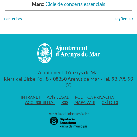
Marc:
Cicle de concerts essencials
<
anteriors
següents
>
Ajuntament d'Arenys de Mar
Riera del Bisbe Pol, 8 - 08350 Arenys de Mar - Tel. 93 795 99
00
INTRANET
AVÍS LEGAL
POLÍTICA PRIVACITAT
ACCESSIBILITAT
RSS
MAPA WEB
CRÈDITS
Amb la col·laboració de: