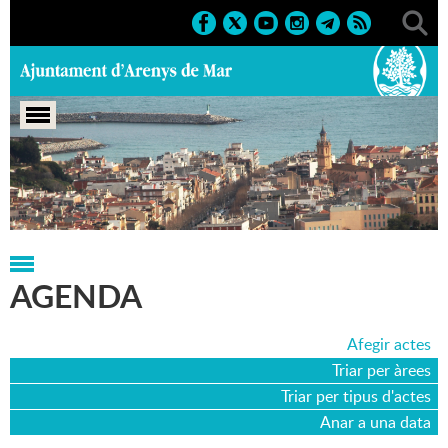
Portada
>
Agenda
>
25-04-2018
AGENDA
Afegir actes
Triar per àrees
Triar per tipus d'actes
Anar a una data